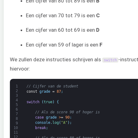
Een cijfer van 80 tot 89 is een
B
Een cijfer van 70 tot 79 is een
C
Een cijfer van 60 tot 69 is een
D
Een cijfer van 59 of lager is een
F
We zullen deze instructies schrijven als
-instruc
switch
hiervoor:
1
// Cijfer van de student
2
const
grade
=
87
;
3
4
switch
(
true
)
{
5
6
// Als de score 90 of hoger is
7
case
grade
>
=
90
:
8
console
.
log
(
"A"
)
;
9
break
;
10
11
12