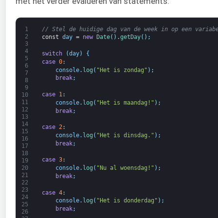
met het verder evalueren van statements:
1
// Stel de huidige dag van de week in op een variab
2
const
day
=
new
Date
(
)
.
getDay
(
)
;
3
4
switch
(
day
)
{
5
case
0
:
6
console
.
log
(
"Het is zondag"
)
;
7
break
;
8
9
case
1
:
10
11
console
.
log
(
"Het is maandag!"
)
;
12
break
;
13
14
case
2
:
15
console
.
log
(
"Het is dinsdag."
)
;
16
break
;
17
18
case
3
:
19
20
console
.
log
(
"Nu al woensdag!"
)
;
21
break
;
22
23
case
4
:
24
console
.
log
(
"Het is donderdag"
)
;
25
break
;
26