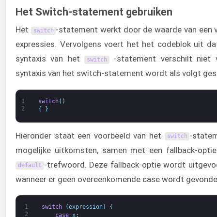
Het Switch-statement gebruiken
Het
-statement werkt door de waarde van een va
switch
expressies. Vervolgens voert het het codeblok uit 
syntaxis van het
-statement verschilt niet
switch
syntaxis van het switch-statement wordt als volgt ges
1
switch
(
)
2
{
}
Hieronder staat een voorbeeld van het
-state
switch
mogelijke uitkomsten, samen met een fallback-optie
-trefwoord. Deze fallback-optie wordt uitgevo
default
wanneer er geen overeenkomende case wordt gevonde
1
switch
(
expression
)
{
2
case
x
: