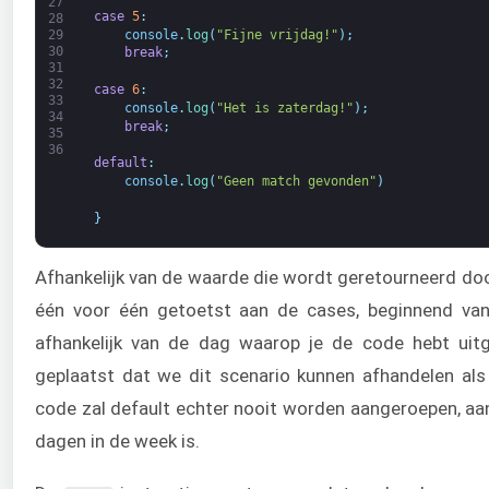
27
case
5
:
28
console
.
log
(
"Fijne vrijdag!"
)
;
29
30
break
;
31
32
case
6
:
33
console
.
log
(
"Het is zaterdag!"
)
;
34
break
;
35
36
default
:
console
.
log
(
"Geen match gevonden"
)
}
Afhankelijk van de waarde die wordt geretourneerd do
één voor één getoetst aan de cases, beginnend van 
afhankelijk van de dag waarop je de code hebt uitg
geplaatst dat we dit scenario kunnen afhandelen al
code zal default echter nooit worden aangeroepen, aan
dagen in de week is.