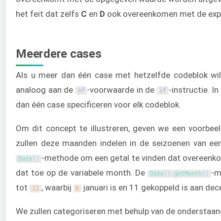
het feit dat zelfs
C
en
D
ook overeenkomen met de expr
Meerdere cases
Als u meer dan één case met hetzelfde codeblok wilt 
analoog aan de
-voorwaarde in de
-instructie. I
of
if
dan één case specificeren voor elk codeblok.
Om dit concept te illustreren, geven we een voorbe
zullen deze maanden indelen in de seizoenen van een
-methode om een getal te vinden dat overeenk
Date
(
)
dat toe op de variabele month. De
-m
Date
(
)
.
getMonth
(
)
tot
, waarbij
januari is en 11 gekoppeld is aan de
11
0
We zullen categoriseren met behulp van de onderstaand