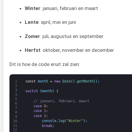
Winter
: januari, februari en maart
Lente
: april, mei en juni
Zomer
: juli, augustus en september
Herfst
: oktober, november en december
Dit is hoe de code eruit zal zien:
1
const
month
=
new
Date
(
)
.
getMonth
(
)
;
2
3
switch
(
month
)
{
4
5
// januari, februari, maart
6
case
0
:
7
case
1
:
8
case
2
:
9
console
.
log
(
"Winter"
)
;
10
11
break
;
12