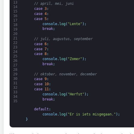
13
// april, mei, juni
14
case
3
:
15
case
4
:
16
case
5
:
17
console
.
log
(
"Lente"
)
;
18
break
;
19
20
21
// juli, augustus, september
22
case
6
:
23
case
7
:
24
case
8
:
25
console
.
log
(
"Zomer"
)
;
26
break
;
27
28
// oktober, november, december
29
30
case
9
:
31
case
10
:
32
case
11
:
33
console
.
log
(
"Herfst"
)
;
34
break
;
35
default
:
console
.
log
(
"Er is iets misgegaan."
)
;
}