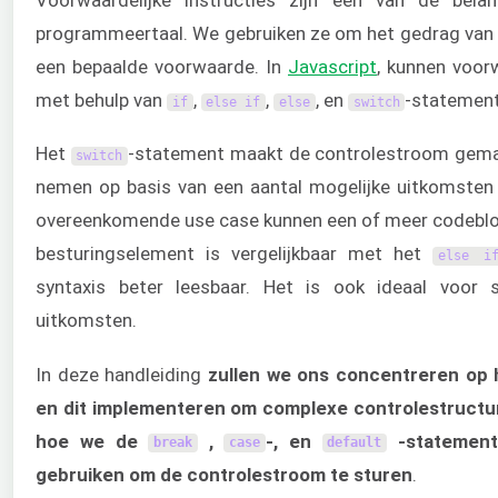
programmeertaal. We gebruiken ze om het gedrag van d
een bepaalde voorwaarde. In
Javascript
, kunnen voor
met behulp van
,
,
, en
-statement
if
else
if
else
switch
Het
-statement maakt de controlestroom gemakk
switch
nemen op basis van een aantal mogelijke uitkomsten v
overeenkomende use case kunnen een of meer codeblo
besturingselement is vergelijkbaar met het
else
i
syntaxis beter leesbaar. Het is ook ideaal voor 
uitkomsten.
In deze handleiding
zullen we ons concentreren op
en dit implementeren om complexe controlestructur
hoe we de
,
-, en
-statement
break
case
default
gebruiken om de controlestroom te sturen
.