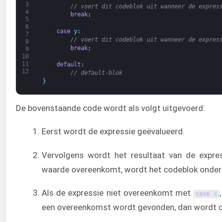
3
// voert dit codeblok uit wanneer de expres
4
break
;
5
6
case
y
:
7
// voert dit codeblok uit wanneer de expres
8
break
;
9
10
11
default
:
12
// default-blok
}
De bovenstaande code wordt als volgt uitgevoerd:
Eerst wordt de expressie geëvalueerd.
Vervolgens wordt het resultaat van de expr
waarde overeenkomt, wordt het codeblok onde
Als de expressie niet overeenkomt met
case
x
een overeenkomst wordt gevonden, dan wordt 