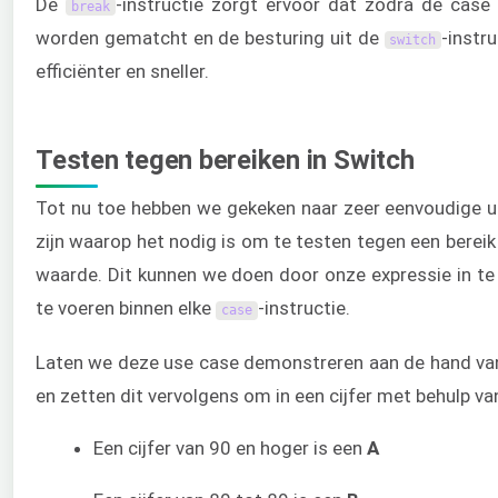
De
-instructie zorgt ervoor dat zodra de case
break
worden gematcht en de besturing uit de
-instr
switch
efficiënter en sneller.
Testen tegen bereiken in Switch
Tot nu toe hebben we gekeken naar zeer eenvoudige 
zijn waarop het nodig is om te testen tegen een bereik
waarde. Dit kunnen we doen door onze expressie in te
te voeren binnen elke
-instructie.
case
Laten we deze use case demonstreren aan de hand va
en zetten dit vervolgens om in een cijfer met behulp v
Een cijfer van 90 en hoger is een
A