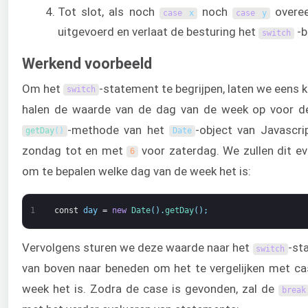
Tot slot, als noch
noch
overe
case
x
case
y
uitgevoerd en verlaat de besturing het
-b
switch
Werkend voorbeeld
Om het
-statement te begrijpen, laten we eens 
switch
halen de waarde van de dag van de week op voor de
-methode van het
-object van Javascri
getDay
(
)
Date
zondag tot en met
voor zaterdag. We zullen dit e
6
om te bepalen welke dag van de week het is:
1
const
day
=
new
Date
(
)
.
getDay
(
)
;
Vervolgens sturen we deze waarde naar het
-st
switch
van boven naar beneden om het te vergelijken met c
week het is. Zodra de case is gevonden, zal de
break