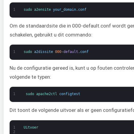
1
sudo 
a2ensite 
your_domain
.
conf
Om de standaardsite die in 000-default.conf wordt ge
schakelen, gebruikt u dit commando:
1
sudo 
a2dissite
000
-
default
.
conf
Nu de configuratie gereed is, kunt u op fouten controle
volgende te typen:
1
sudo 
apache2ctl 
configtest
Dit toont de volgende uitvoer als er geen configuratiefo
1
Uitvoer
2