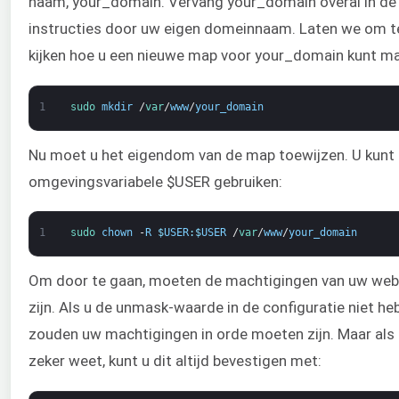
naam, your_domain. Vervang your_domain overal in de
instructies door uw eigen domeinnaam. Laten we om t
kijken hoe u een nieuwe map voor your_domain kunt m
1
sudo 
mkdir
/
var
/
www
/
your_domain
Nu moet u het eigendom van de map toewijzen. U kunt 
omgevingsvariabele $USER gebruiken:
1
sudo 
chown
-
R
$
USER
:
$
USER
/
var
/
www
/
your_domain
Om door te gaan, moeten de machtigingen van uw web
zijn. Als u de unmask-waarde in de configuratie niet he
zouden uw machtigingen in orde moeten zijn. Maar als 
zeker weet, kunt u dit altijd bevestigen met: