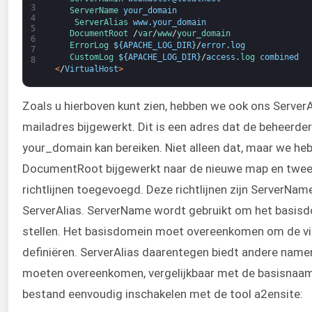
3
ServerName 
your_domain
4
ServerAlias 
www
.
your_domain
5
DocumentRoot
/
var
/
www
/
your_domain
6
ErrorLog
$
{
APACHE_LOG_DIR
}
/
error
.
log
7
CustomLog
$
{
APACHE_LOG_DIR
}
/
access
.
log 
combined
8
<
/
VirtualHost
>
Zoals u hierboven kunt zien, hebben we ook ons Server
mailadres bijgewerkt. Dit is een adres dat de beheerder
your_domain kan bereiken. Niet alleen dat, maar we he
DocumentRoot bijgewerkt naar de nieuwe map en twee
richtlijnen toegevoegd. Deze richtlijnen zijn ServerNam
ServerAlias. ServerName wordt gebruikt om het basisd
stellen. Het basisdomein moet overeenkomen om de vir
definiëren. ServerAlias daarentegen biedt andere name
moeten overeenkomen, vergelijkbaar met de basisnaam
bestand eenvoudig inschakelen met de tool a2ensite: