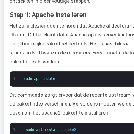
ontdekken in 6 eenvoudige stappen:
Stap 1: Apache installeren
Het zal u plezier doen te horen dat Apache al deel uitm
Ubuntu. Dit betekent dat u Apache op uw server kunt in
de gebruikelijke pakketbeheertools. Het is beschikbaar 
standaardsoftware in de repository. Eerst moet u de lo
pakketindex bijwerken:
1
sudo 
apt 
update
Dit commando zorgt ervoor dat de recente upstream-wi
de pakketindex verschijnen. Vervolgens moeten we de 
geven om het apache2-pakket te installeren:
1
sudo 
apt 
install 
apache2