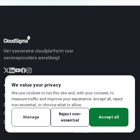
Het soevereine cloudplatform voor
serviceproviders wereldwijd.
We value your privacy
OPLOSSINGEN
BEDRIJF
We use cookies to run this site and, with your consent, to
Soevereine Cloud
Partnerprogramma
measure traffic and improve your experience. Accept all, reject
Businessmodel
Vacatures
non-essential, or choose what to allow.
Prijzen
Over ons
Reject non-
Manage
Accept all
essential
Duurzaamheid
Casestudies
Contact