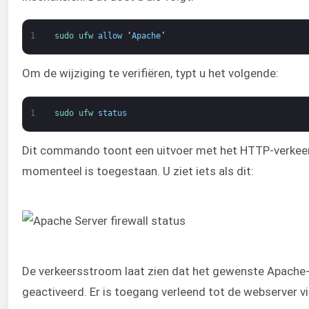
1
sudo 
ufw 
allow
‘
Apache
’
Om de wijziging te verifiëren, typt u het volgende:
1
sudo 
ufw 
status
Dit commando toont een uitvoer met het HTTP-verkee
momenteel is toegestaan. U ziet iets als dit:
De verkeersstroom laat zien dat het gewenste Apache-p
geactiveerd. Er is toegang verleend tot de webserver via