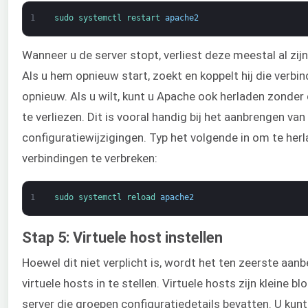
1
sudo 
systemctl 
restart 
apache2
Wanneer u de server stopt, verliest deze meestal al zijn
Als u hem opnieuw start, zoekt en koppelt hij die verbi
opnieuw. Als u wilt, kunt u Apache ook herladen zonder
te verliezen. Dit is vooral handig bij het aanbrengen van
configuratiewijzigingen. Typ het volgende in om te her
verbindingen te verbreken:
1
sudo 
systemctl 
reload 
apache2
Stap 5: Virtuele host instellen
Hoewel dit niet verplicht is, wordt het ten zeerste aa
virtuele hosts in te stellen. Virtuele hosts zijn kleine bl
server die groepen configuratiedetails bevatten. U kun