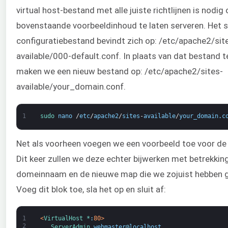
virtual host-bestand met alle juiste richtlijnen is nodi
bovenstaande voorbeeldinhoud te laten serveren. Het 
configuratiebestand bevindt zich op: /etc/apache2/sit
available/000-default.conf. In plaats van dat bestand te
maken we een nieuw bestand op: /etc/apache2/sites-
available/your_domain.conf.
1
sudo 
nano
/
etc
/
apache2
/
sites
-
available
/
your_domain
.
c
Net als voorheen voegen we een voorbeeld toe voor de 
Dit keer zullen we deze echter bijwerken met betrekkin
domeinnaam en de nieuwe map die we zojuist hebben 
Voeg dit blok toe, sla het op en sluit af:
1
<
VirtualHost *
:
80
>
2
ServerAdmin 
webmaster
@
localhost