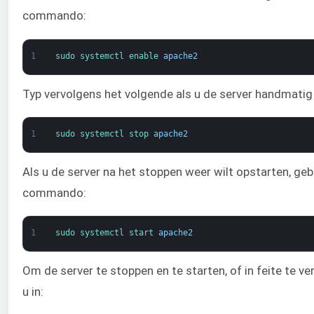
commando:
1
sudo 
systemctl 
enable 
apache2
Typ vervolgens het volgende als u de server handmatig 
1
sudo 
systemctl 
stop 
apache2
Als u de server na het stoppen weer wilt opstarten, geb
commando:
1
sudo 
systemctl 
start 
apache2
Om de server te stoppen en te starten, of in feite te ve
u in: