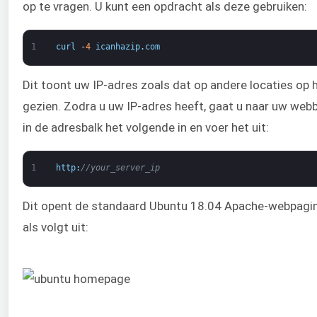
op te vragen. U kunt een opdracht als deze gebruiken:
1
curl
-
4
icanhazip
.
com
Dit toont uw IP-adres zoals dat op andere locaties op
gezien. Zodra u uw IP-adres heeft, gaat u naar uw web
in de adresbalk het volgende in en voer het uit:
1
http
:
//your_server_ip
Dit opent de standaard Ubuntu 18.04 Apache-webpagina
als volgt uit: