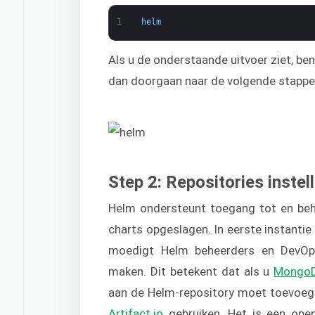
1
helm
Als u de onderstaande uitvoer ziet, ben
dan doorgaan naar de volgende stappe
Step 2: Repositories instel
Helm ondersteunt toegang tot en behe
charts opgeslagen. In eerste instantie
moedigt Helm beheerders en DevOps
maken. Dit betekent dat als u
Mongo
aan de Helm-repository moet toevoegen
Artifact.io
gebruiken. Het is een open