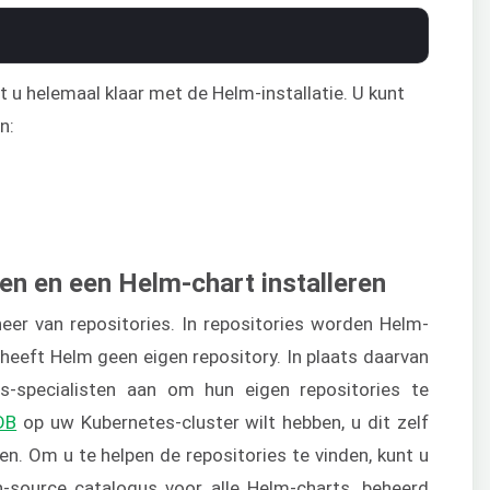
t u helemaal klaar met de Helm-installatie. U kunt
n:
len en een Helm-chart installeren
er van repositories. In repositories worden Helm-
 heeft Helm geen eigen repository. In plaats daarvan
-specialisten aan om hun eigen repositories te
DB
op uw Kubernetes-cluster wilt hebben, u dit zelf
. Om u te helpen de repositories te vinden, kunt u
-source catalogus voor alle Helm-charts, beheerd