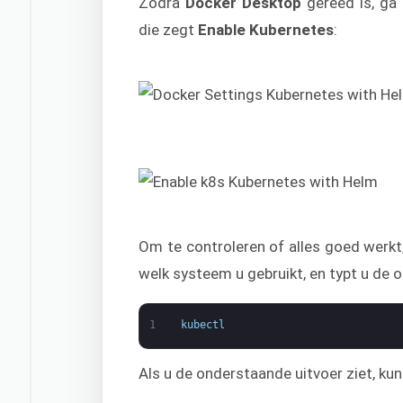
Zodra
Docker Desktop
gereed is, ga
die zegt
Enable Kubernetes
:
Om te controleren of alles goed werkt,
welk systeem u gebruikt, en typt u de
1
kubectl
Als u de onderstaande uitvoer ziet, kun