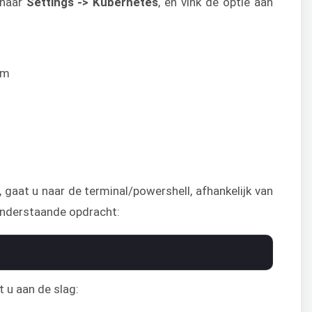
 naar
Settings -> Kubernetes
, en vink de optie aan
 gaat u naar de terminal/powershell, afhankelijk van
 onderstaande opdracht:
t u aan de slag: