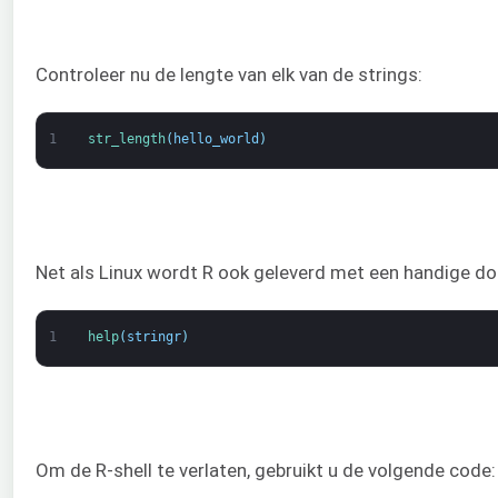
Controleer nu de lengte van elk van de strings:
1
str_length
(
hello_world
)
Net als Linux wordt R ook geleverd met een handige do
1
help
(
stringr
)
Om de R-shell te verlaten, gebruikt u de volgende code: