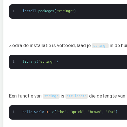
1
install
.
packages
(
"stringr"
)
Zodra de installatie is voltooid, laad je
in de hu
stringr
1
library
(
'stringr'
)
Een functie van
is
die de lengte van 
stringr
str_length
1
hello_world
<
-
c
(
"the"
,
"quick"
,
"brown"
,
"fox"
)