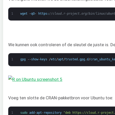
1
wget
-
qO
-
https
:
//cloud.r-project.org/bin/linux/ubun
We kunnen ook controleren of de sleutel de juiste is. D
1
gpg
--
show
-
keys
/
etc
/
apt
/
trusted
.
gpg
.
d
/
cran_ubuntu_k
Voeg ten slotte de CRAN-pakketbron voor Ubuntu toe:
1
sudo 
add
-
apt
-
repository
"deb https://cloud.r-project