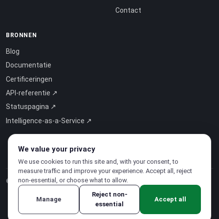
Contact
BRONNEN
Blog
Documentatie
Certificeringen
API-referentie ↗
Statuspagina ↗
Intelligence-as-a-Service ↗
We value your privacy
We use cookies to run this site and, with your consent, to
measure traffic and improve your experience. Accept all, reject
non-essential, or choose what to allow.
© 2026 CloudSigma Holding AG.
Alle rechten voorbehouden
.
Reject non-
Manage
Accept all
essential
Privacybeleid
·
Servicevoorwaarden