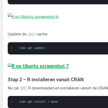
Update de
-cache:
APT
1
sudo 
apt 
update
Stap 2 – R installeren vanuit CRAN
Nu zal
R downloaden en installeren vanuit de CRAN-
APT
1
sudo 
apt 
install
r
-
base