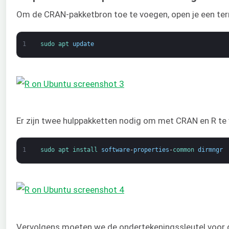
Om de CRAN-pakketbron toe te voegen, open je een ter
1
sudo 
apt 
update
Er zijn twee hulppakketten nodig om met CRAN en R te 
1
sudo 
apt 
install 
software
-
properties
-
common 
dirmngr
Vervolgens moeten we de ondertekeningssleutel voor 