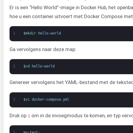
Er is een “Hello World”-image in Docker Hub, het openb
hoe u een container uitvoert met Docker Compose met
1
$
mkdir 
hello
-
world
Ga vervolgens naar deze map:
1
$
cd 
hello
-
world
Genereer vervolgens het YAML-bestand met de tekstedi
1
$
vi 
docker
-
compose
.
yml
Druk op
om in de invoegmodus te komen, en typ vervol
i
1
my
-
test
: