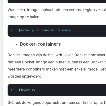
Wanneer u images ophaalt uit een externe registry zoa
image op te halen:
1
$
docker 
pull
(
naam 
van 
de 
image
)
Docker-containers
Docker-images zijn de blauwdruk van Docker-containers
dat een Docker-image een ouder is, dan is een Docker-c
meerdere containers maken met één enkele image. Gebr
worden uitgevoerd:
1
$
docker 
ps
Gebruik de volgende opdracht om een container op te h