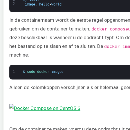
2
image
:
hello
-
world
In de containernaam wordt de eerste regel opgenomen
gebruiken om de container te maken.
docker-compose
deze beschikbaar is wanneer u de opdracht typt. Om de
het bestand op te slaan en af te sluiten. De
docker im
machine:
1
$
sudo 
docker 
images
Alleen de kolomkoppen verschijnen als er helemaal geen
Om de container te maken, voert u deze opdracht uit ter