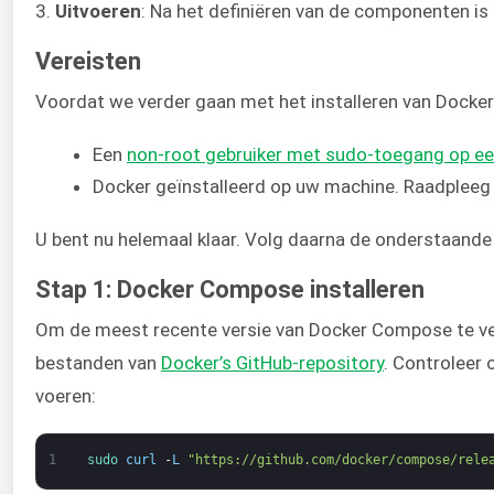
3.
Uitvoeren
: Na het definiëren van de componenten is 
Vereisten
Voordat we verder gaan met het installeren van Docke
Een
non-root gebruiker met sudo-toegang op ee
Docker geïnstalleerd op uw machine. Raadpleeg
U bent nu helemaal klaar. Volg daarna de onderstaand
Stap 1: Docker Compose installeren
Om de meest recente versie van Docker Compose te verk
bestanden van
Docker’s GitHub-repository
. Controleer 
voeren:
1
sudo 
curl
-
L
"https://github.com/docker/compose/rele