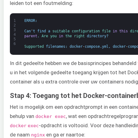
leiden tot een foutmelding:
1
ERROR
:
2
3
Can
'
t
find
a
suitable 
configuration 
file 
in
this
dir
4
parent
.
Are 
you 
in
the 
right 
directory
?
5
6
Supported 
filenames
:
docker
-
compose
.
yml
,
docker
-
comp
In dit gedeelte hebben we de basisprincipes behandel
u in het volgende gedeelte toegang krijgen tot het D
container als u extra controle over uw containers nodig
Stap 4: Toegang tot het Docker-contain
Het is mogelijk om een opdrachtprompt in een containe
behulp van
, wat een opdrachtregelprogram
docker exec
-opdracht is voltooid. Voor deze handleid
docker
exec
de naam
en ga er naartoe:
nginx