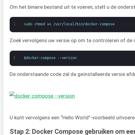
Om het binaire bestand uit te voeren, stelt u de onder
1
sudo 
chmod
+
x
/
usr
/
local
/
bin
/
docker
-
compose
Zoek vervolgens uw versie op om te controleren of de in
1
$
docker
-
compose
--
version
De onderstaande code zal de geïnstalleerde versie afd
U kunt vervolgens een “Hello World”-voorbeeld uitvoer
Stap 2: Docker Compose gebruiken om een 