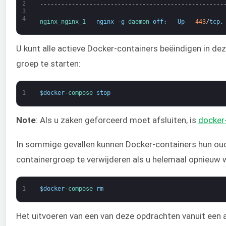
2
----------------------------------------------------
3
4
nginx_nginx_1   
nginx
-
g
daemon 
off
;
Up
443
/
tcp
,
U kunt alle actieve Docker-containers beëindigen in de
groep te starten:
1
$
docker
-
compose 
stop
Note
: Als u zaken geforceerd moet afsluiten, is
docker
In sommige gevallen kunnen Docker-containers hun oud
containergroep te verwijderen als u helemaal opnieuw w
1
$
docker
-
compose 
rm
Het uitvoeren van een van deze opdrachten vanuit een