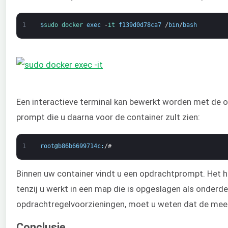
1
$
sudo 
docker 
exec
-
it 
f139d0d78ca7
/
bin
/
bash
Een interactieve terminal kan bewerkt worden met de 
prompt die u daarna voor de container zult zien:
1
root
@
b86b6699714c
:
/
#
Binnen uw container vindt u een opdrachtprompt. Het her
tenzij u werkt in een map die is opgeslagen als onderd
opdrachtregelvoorzieningen, moet u weten dat de mee
Conclusie