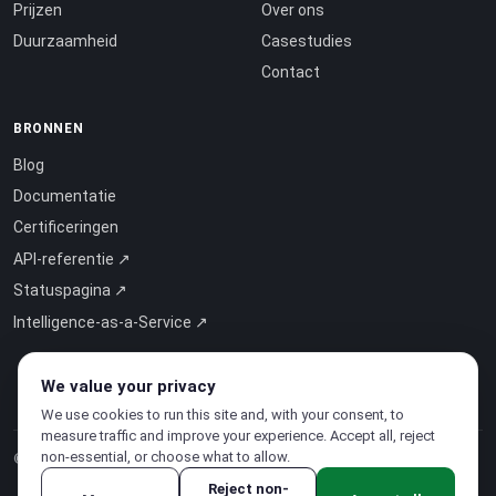
Prijzen
Over ons
Duurzaamheid
Casestudies
Contact
BRONNEN
Blog
Documentatie
Certificeringen
API-referentie ↗
Statuspagina ↗
Intelligence-as-a-Service ↗
We value your privacy
We use cookies to run this site and, with your consent, to
measure traffic and improve your experience. Accept all, reject
non-essential, or choose what to allow.
© 2026 CloudSigma Holding AG.
Alle rechten voorbehouden
.
Reject non-