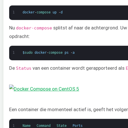
1
docker
-
compose 
up
-
d
Nu
splitst af naar de achtergrond. Uw
docker-compose
opdracht:
1
$
sudo 
docker
-
compose 
ps
-
a
De
van een container wordt gerapporteerd als
Status
Een container die momenteel actief is, geeft het volge
1
Name   
Command   
State   
Ports