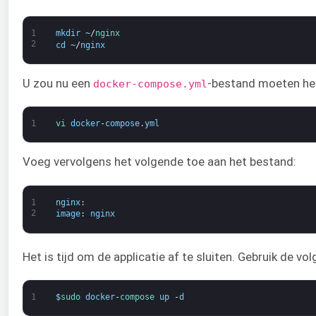
1
mkdir
~
/
nginx
2
cd
~
/
nginx
U zou nu een
-bestand moeten heb
docker-compose.yml
1
vi 
docker
-
compose
.
yml
Voeg vervolgens het volgende toe aan het bestand:
1
nginx
:
2
image
:
nginx
Het is tijd om de applicatie af te sluiten. Gebruik de 
1
$
sudo 
docker
-
compose 
up
-
d