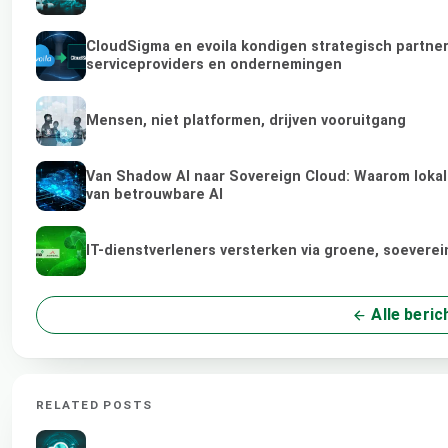
CloudSigma en evoila kondigen strategisch partne
serviceproviders en ondernemingen
Mensen, niet platformen, drijven vooruitgang
Van Shadow AI naar Sovereign Cloud: Waarom lokale
van betrouwbare AI
IT-dienstverleners versterken via groene, soevere
Alle beric
RELATED POSTS