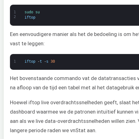
1
sudo 
su
2
iftop
Een eenvoudigere manier als het de bedoeling is om h
vast te leggen:
1
iftop
-
t
-
s
30
Het bovenstaande commando vat de datatransacties 
na afloop van de tijd een tabel met al het datagebruik
Hoewel iftop live overdrachtssnelheden geeft, slaat he
dashboard waarmee we de patronen intuïtief kunnen vis
aan als we live data-overdrachtssnelheden willen zien.
langere periode raden we vnStat aan.