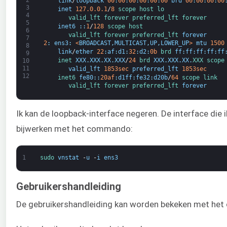
link
/
loopback
00
:
00
:
00
:
00
:
00
:
00
brd
00
:
00
:
00
:
00
3
inet
127.0.0.1
/
8
scope 
host 
lo
4
valid_lft 
forever 
preferred_lft 
forever
5
inet6
:
:
1
/
128
scope 
host
6
valid_lft 
forever 
preferred_lft 
forever
7
2
:
ens3
:
<
BROADCAST
,
MULTICAST
,
UP
,
LOWER_UP
>
mtu
1500
8
link
/
ether
22
:
af
:
d1
:
32
:
d2
:
0b
brd 
ff
:
ff
:
ff
:
ff
:
ff
9
inet 
XXX
.
XXX
.
XX
.
XXX
/
24
brd 
XXX
.
XXX
.
XX
.
XXX 
scope
10
11
valid_lft
1853sec
preferred_lft
1853sec
12
inet6 
fe80
:
:
20af
:
d1ff
:
fe32
:
d20b
/
64
scope 
link
valid_lft 
forever 
preferred_lft 
forever
Ik kan de loopback-interface negeren. De interface die ik
bijwerken met het commando:
1
sudo 
vnstat
-
u
-
i
ens3
Gebruikershandleiding
De gebruikershandleiding kan worden bekeken met he