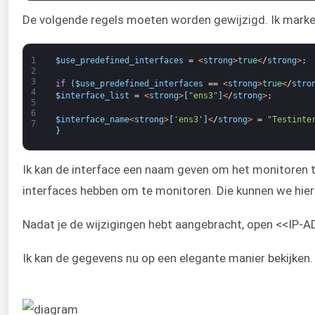
De volgende regels moeten worden gewijzigd. Ik markeer
1
$
use_predefined_interfaces
=
<
strong
>
true
<
/
strong
>
;
2
3
if
(
$
use_predefined_interfaces
==
<
strong
>
true
<
/
stro
4
$
interface_list
=
<
strong
>
[
"ens3"
]
<
/
strong
>
;
5
6
$
interface_name
<
strong
>
[
'ens3'
]
<
/
strong
>
=
"Testinte
7
}
Ik kan de interface een naam geven om het monitoren 
interfaces hebben om te monitoren. Die kunnen we hie
Nadat je de wijzigingen hebt aangebracht, open <<IP
Ik kan de gegevens nu op een elegante manier bekijken.