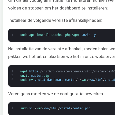
Om dit eenvoudig en intuïtief te monitoren, kunnen we 
volgen de stappen om het dashboard te installeren:
Installeer de volgende vereiste afhankelijkheden:
1
sudo 
apt 
install 
apache2 
php 
wget 
unzip
-
y
Na installatie van de vereiste afhankelijkheden halen w
pakken we het uit en plaatsen we het in onze webserve
1
wget 
https
:
//github.com/alexandermarston/vnstat-dash
2
unzip 
master
.
zip
3
sudo 
mv 
vnstat
-
dashboard
-
master
/
/
var
/
www
/
html
/
vnsta
Vervolgens moeten we de configuratie bewerken.
1
sudo 
vi
/
var
/
www
/
html
/
vnstat
/
config
.
php