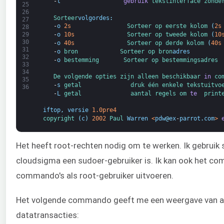
-
t
gebruik
tekst
interface
zonde
25
26
Sorteer
volgordes
:
27
-
o
2s
Sorteer 
op 
eerste 
kolom
(
2s
28
-
o
10s
Sorteer 
op 
tweede 
kolom
(
10
29
30
-
o
40s
Sorteer 
op 
derde 
kolom
(
40s
31
-
o
bron            
Sorteer 
op 
bron
adres
32
-
o
bestemming       
Sorteer 
op 
bestemmings
adres
33
34
De 
volgende 
opties 
zijn 
alleen 
beschikbaar 
in
co
35
-
s
getal              
druk 
één 
enkele 
tekst
uitvo
36
-
L
getal              
aantal 
regels 
om 
te 
print
iftop
,
versie
1.0pre4
copyright
(
c
)
2002
Paul 
Warren
<
pdw
@
ex
-
parrot
.
com
>
Het heeft root-rechten nodig om te werken. Ik gebrui
cloudsigma een sudoer-gebruiker is. Ik kan ook het co
commando's als root-gebruiker uitvoeren.
Het volgende commando geeft me een weergave van alle
datatransacties: