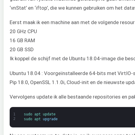
‘vnStat’ en ‘iftop’, die we kunnen gebruiken om het dat
Eerst maak ik een machine aan met de volgende resour
20 GHz CPU
16 GB RAM
20 GB SSD
Ik koppel de schijf met de Ubuntu 18.04-image die besc
Ubuntu 18.04 : Voorgeïnstalleerde 64-bits met VirtIO-
Pip 18.0, OpenSSL 1.1.0i, Cloud-init en de nieuwste up
Vervolgens update ik alle bestaande repositories en p
1
sudo 
apt 
update
2
sudo 
apt 
upgrade