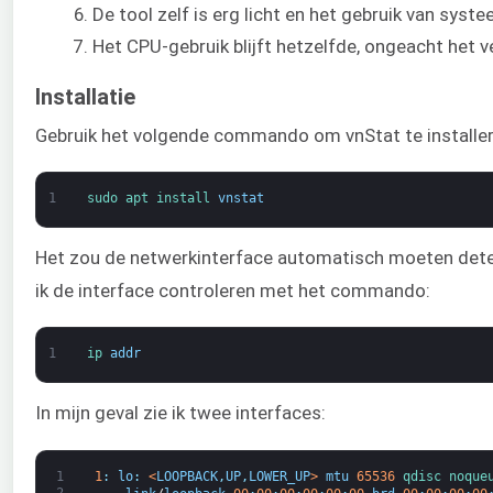
De tool zelf is erg licht en het gebruik van sys
Het CPU-gebruik blijft hetzelfde, ongeacht het v
Installatie
Gebruik het volgende commando om vnStat te installer
1
sudo 
apt 
install 
vnstat
Het zou de netwerkinterface automatisch moeten detect
ik de interface controleren met het commando:
1
ip 
addr
In mijn geval zie ik twee interfaces:
1
1
:
lo
:
<
LOOPBACK
,
UP
,
LOWER_UP
>
mtu
65536
qdisc 
noque
2