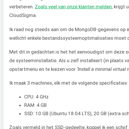
verbeteren.
Zoals veel van onze klanten melden
, krijgt
CloudSigma.
Ik raad nog steeds aan om de MongoDB-gegevens op ee
wellicht enkele bestandssysteemoptimalisaties moet d
Met dit in gedachten is het het eenvoudigst om deze sc
de systeeminstallatie. Als u zelf installeert (in plaats
opstartmenu en te kiezen voor
‘Install a minimal virtual
Ik maak 3 machines, elk met de volgende specificaties:
CPU: 4 GHz
RAM: 4 GB
SSD: 10 GB (Ubuntu 18.04 LTS), 20 GB (extra sch
Zoals vermeld in het SSD-gedeelte, koppel ik een schij