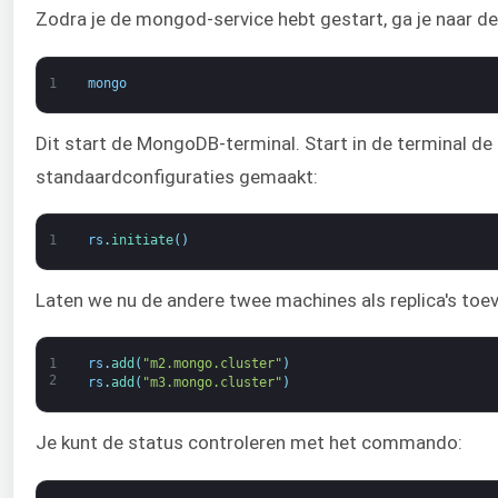
Zodra je de mongod-service hebt gestart, ga je naar de 
1
mongo
Dit start de MongoDB-terminal. Start in de terminal 
standaardconfiguraties gemaakt:
1
rs
.
initiate
(
)
Laten we nu de andere twee machines als replica's t
1
rs
.
add
(
"m2.mongo.cluster"
)
2
rs
.
add
(
"m3.mongo.cluster"
)
Je kunt de status controleren met het commando: