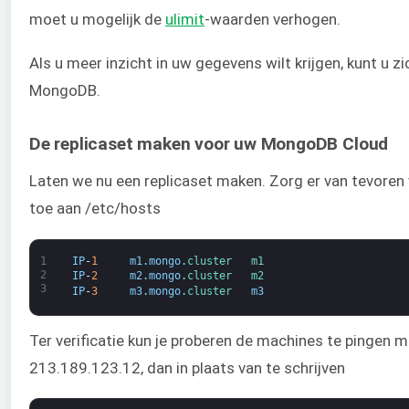
moet u mogelijk de
ulimit
-waarden verhogen.
Als u meer inzicht in uw gegevens wilt krijgen, kunt 
MongoDB.
De replicaset maken voor uw MongoDB Cloud
Laten we nu een replicaset maken. Zorg er van tevore
toe aan /etc/hosts
1
IP
-
1
m1
.
mongo
.
cluster   
m1
2
IP
-
2
m2
.
mongo
.
cluster   
m2
3
IP
-
3
m3
.
mongo
.
cluster   
m3
Ter verificatie kun je proberen de machines te pingen m
213.189.123.12, dan in plaats van te schrijven