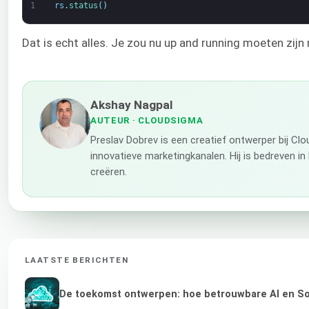
1
rs
.
status
(
)
Dat is echt alles. Je zou nu up and running moeten zij
Akshay Nagpal
AUTEUR
· CLOUDSIGMA
Preslav Dobrev is een creatief ontwerper bij Cl
innovatieve marketingkanalen. Hij is bedreven 
creëren.
LAATSTE BERICHTEN
De toekomst ontwerpen: hoe betrouwbare AI en Sov