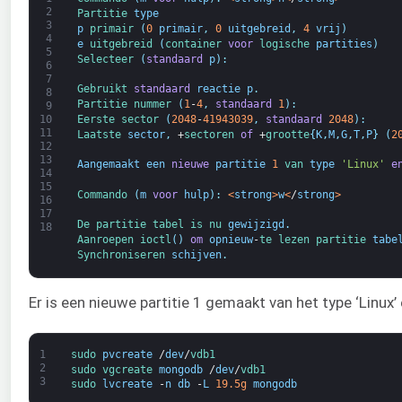
2
Partitie 
type
3
p
primair
(
0
primair
,
0
uitgebreid
,
4
vrij
)
4
e
uitgebreid
(
container 
voor
logische 
partities
)
5
Selecteer
(
standaard
p
)
:
6
7
Gebruikt 
standaard
reactie
p
.
8
Partitie 
nummer
(
1
-
4
,
standaard
1
)
:
9
Eerste 
sector
(
2048
-
41943039
,
standaard
2048
)
:
10
11
Laatste 
sector
,
+
sectoren
of
+
grootte
{
K
,
M
,
G
,
T
,
P
}
(
2
12
13
Aangemaakt
een
nieuwe
partitie
1
van 
type
'Linux'
e
14
15
Commando
(
m
voor
hulp
)
:
<
strong
>
w
<
/
strong
>
16
17
De 
partitie 
tabel 
is 
nu 
gewijzigd
.
18
Aanroepen 
ioctl
(
)
om
opnieuw
-
te lezen 
partitie 
tabe
Synchroniseren 
schijven
.
Er is een nieuwe partitie 1 gemaakt van het type ‘Linu
1
sudo 
pvcreate
/
dev
/
vdb1
2
sudo 
vgcreate 
mongodb
/
dev
/
vdb1
3
sudo 
lvcreate
-
n
db
-
L
19.5g
mongodb