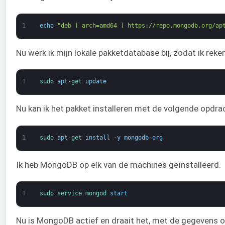
1
echo
"deb [ arch=amd64 ] https://repo.mongodb.org/ap
Nu werk ik mijn lokale pakketdatabase bij, zodat ik rek
1
sudo 
apt
-
get 
update
Nu kan ik het pakket installeren met de volgende opdra
1
sudo 
apt
-
get 
install
-
y
mongodb
-
org
Ik heb MongoDB op elk van de machines geïnstalleerd.
1
sudo 
service 
mongod 
start
Nu is MongoDB actief en draait het, met de gegevens o