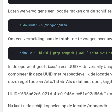
Laten we vervolgens een locatie maken om de schijf 
1
sudo 
mkdir
-
p
/
mongodb
/
data
Om een vermelding aan de fstab toe te voegen over uw 
1
echo
-
e
"` blkid | grep mongodb | awk {'print $2'}`\
In de opdracht geeft
blkid
u een UUID – Universally Uniqu
combineer ik deze UUID met respectievelijk de locatie 
deze regel toe aan /etc/fstab. Als u dat niet doet, krijg
UUID=”695a62e6-021d-4fc0-945c-cc51a92d86da” /mon
Nu kunt u de schijf koppelen op de locatie /mongodb: