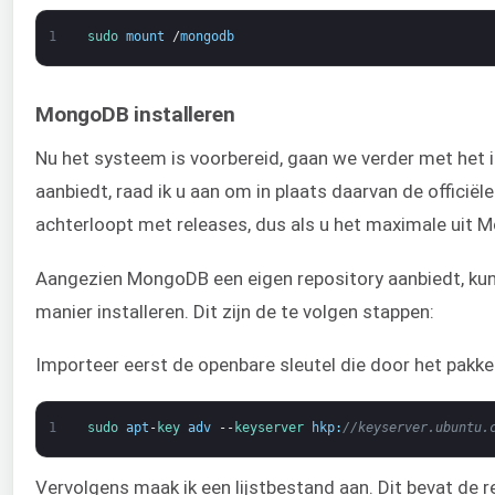
1
sudo 
mount
/
mongodb
MongoDB installeren
Nu het systeem is voorbereid, gaan we verder met het 
aanbiedt, raad ik u aan om in plaats daarvan de officië
achterloopt met releases, dus als u het maximale uit M
Aangezien MongoDB een eigen repository aanbiedt, k
manier installeren. Dit zijn de te volgen stappen:
Importeer eerst de openbare sleutel die door het pakk
1
sudo 
apt
-
key 
adv
--
keyserver 
hkp
:
//keyserver.ubuntu.
Vervolgens maak ik een lijstbestand aan. Dit bevat d