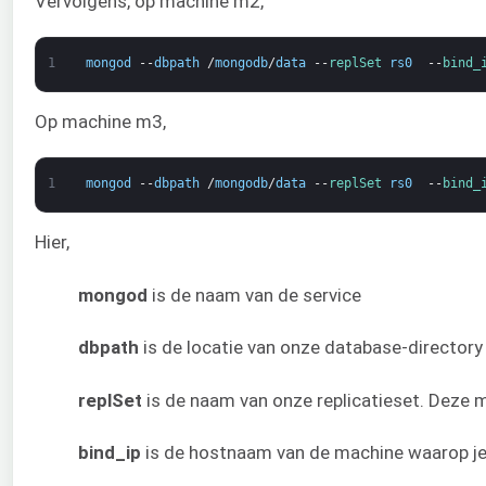
Vervolgens, op machine m2,
1
mongod
--
dbpath
/
mongodb
/
data
--
replSet 
rs0
--
bind_
Op machine m3,
1
mongod
--
dbpath
/
mongodb
/
data
--
replSet 
rs0
--
bind_
Hier,
mongod
is de naam van de service
dbpath
is de locatie van onze database-directory
replSet
is de naam van onze replicatieset. Deze m
bind_ip
is de hostnaam van de machine waarop je 