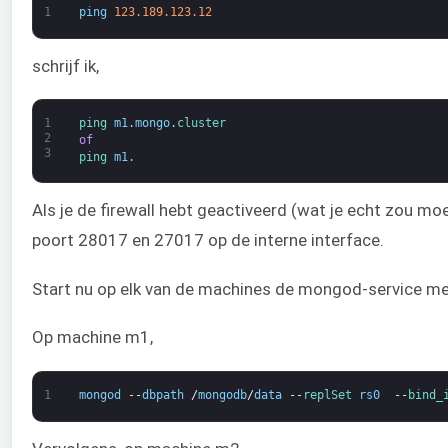
1
ping
123.189.123.12
schrijf ik,
1
ping 
m1
.
mongo
.
cluster
2
of
3
ping 
m1
.
Als je de firewall hebt geactiveerd (wat je echt zou 
poort 28017 en 27017 op de interne interface.
Start nu op elk van de machines de mongod-service m
Op machine m1,
1
mongod
--
dbpath
/
mongodb
/
data
--
replSet 
rs0
--
bind_