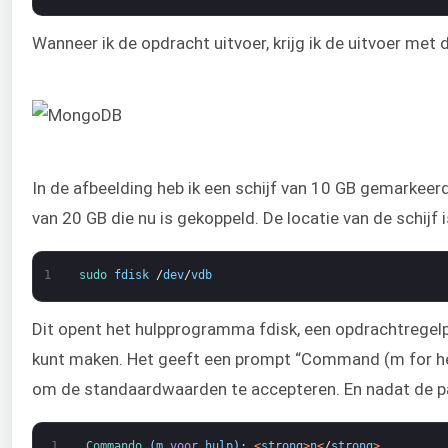
Wanneer ik de opdracht uitvoer, krijg ik de uitvoer met
In de afbeelding heb ik een schijf van 10 GB gemarkeerd
van 20 GB die nu is gekoppeld. De locatie van de schijf 
1
sudo 
fdisk
/
dev
/
vdb
Dit opent het hulpprogramma fdisk, een opdrachtregelp
kunt maken. Het geeft een prompt “Command (m for he
om de standaardwaarden te accepteren. En nadat de par
1
Commando
(
m
voor
hulp
)
:
<
strong
>
n
<
/
strong
>