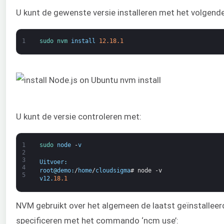
U kunt de gewenste versie installeren met het volge
1
sudo 
nvm 
install
12.18.1
U kunt de versie controleren met:
1
sudo 
node
-
v
2
3
Uitvoer
:
4
root
@
demo
:
/
home
/
cloudsigma
# node -v
5
v12
.
18.1
NVM gebruikt over het algemeen de laatst geïnstalleer
specificeren met het commando ‘ncm use’: