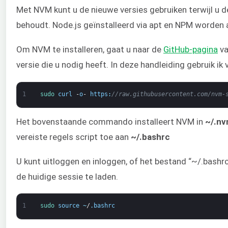
Met NVM kunt u de nieuwe versies gebruiken terwijl u d
behoudt. Node.js geïnstalleerd via apt en NPM worden 
Om NVM te installeren, gaat u naar de
GitHub-pagina
va
versie die u nodig heeft. In deze handleiding gebruik ik 
1
sudo 
curl
-
o
-
https
:
//raw.githubusercontent.com/nvm-
Het bovenstaande commando installeert NVM in
~/.n
vereiste regels script toe aan
~/.bashrc
U kunt uitloggen en inloggen, of het bestand “~/.bashr
de huidige sessie te laden.
1
sudo 
source
~
/
.
bashrc