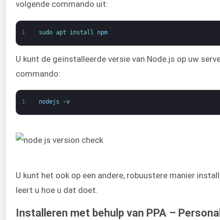
volgende commando uit:
1
sudo 
apt 
install 
npm
U kunt de geïnstalleerde versie van Node.js op uw serv
commando:
1
nodejs
-
v
U kunt het ook op een andere, robuustere manier instal
leert u hoe u dat doet.
Installeren met behulp van PPA – Persona