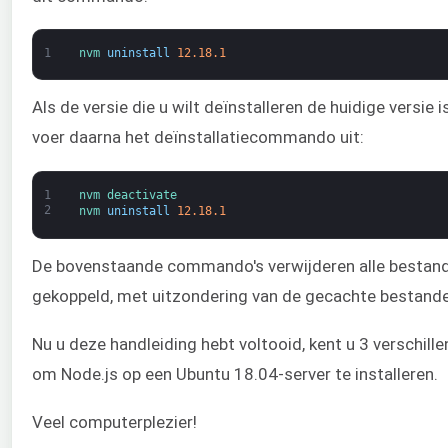
1
nvm 
uninstall
12.18.1
Als de versie die u wilt deïnstalleren de huidige versie 
voer daarna het deïnstallatiecommando uit:
1
nvm 
deactivate
2
nvm 
uninstall
12.18.1
De bovenstaande commando's verwijderen alle bestande
gekoppeld, met uitzondering van de gecachte bestande
Nu u deze handleiding hebt voltooid, kent u 3 verschil
om Node.js op een Ubuntu 18.04-server te installeren.
Veel computerplezier!