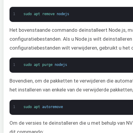
1
sudo 
apt 
remove 
nodejs
Het bovenstaande commando deïnstalleert Node.js, m
configuratiebestanden. Als u Node.js wilt deïnstalleren
configuratiebestanden wilt verwijderen, gebruikt u he
1
sudo 
apt 
purge 
nodejs
Bovendien, om de pakketten te verwijderen die automati
het installeren van enkele van de verwijderde pakkette
1
sudo 
apt 
autoremove
Om de versies te deïnstalleren die u met behulp van NV
dit commando: