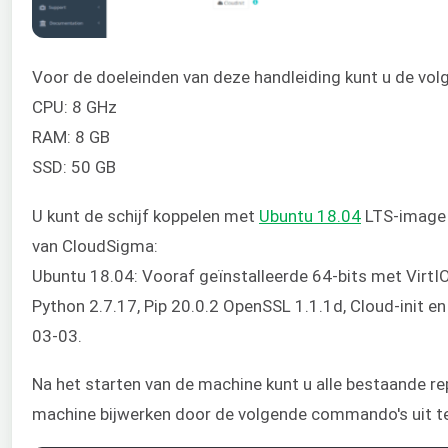
Voor de doeleinden van deze handleiding kunt u de vol
CPU: 8 GHz
RAM: 8 GB
SSD: 50 GB
U kunt de schijf koppelen met
Ubuntu 18.04
LTS-image b
van CloudSigma:
Ubuntu 18.04: Vooraf geïnstalleerde 64-bits met VirtI
Python 2.7.17, Pip 20.0.2 OpenSSL 1.1.1d, Cloud-init e
03-03.
Na het starten van de machine kunt u alle bestaande re
machine bijwerken door de volgende commando's uit te