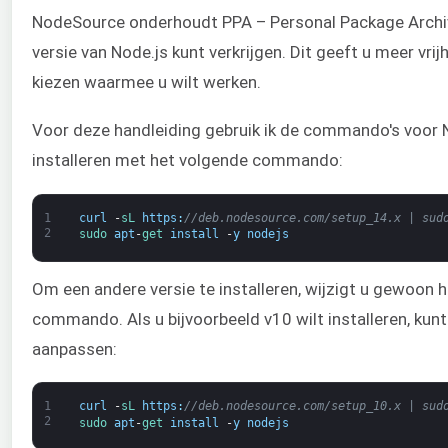
NodeSource onderhoudt PPA – Personal Package Archi
versie van Node.js kunt verkrijgen. Dit geeft u meer vri
kiezen waarmee u wilt werken.
Voor deze handleiding gebruik ik de commando's voor N
installeren met het volgende commando:
1
curl
-
sL 
https
:
//deb.nodesource.com/setup_14.x | sud
2
sudo 
apt
-
get 
install
-
y
nodejs
Om een andere versie te installeren, wijzigt u gewoon 
commando. Als u bijvoorbeeld v10 wilt installeren, kunt 
aanpassen:
1
curl
-
sL 
https
:
//deb.nodesource.com/setup_10.x | sud
2
sudo 
apt
-
get 
install
-
y
nodejs