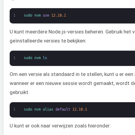
1
sudo 
nvm 
use
12.18.1
U kunt meerdere Node.js-versies beheren. Gebruik he
geïnstalleerde versies te bekijken:
1
sudo 
nvm 
ls
Om een versie als standaard in te stellen, kunt u er een
wanneer er een nieuwe sessie wordt gemaakt, wordt de
gebruikt.
1
sudo 
nvm 
alias 
default
12.18.1
U kunt er ook naar verwijzen zoals hieronder: