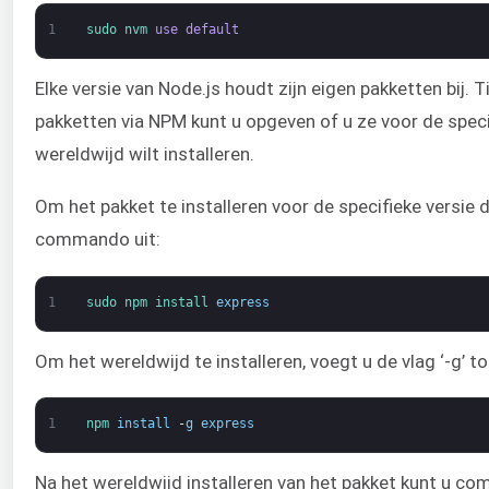
1
sudo 
nvm 
use
default
Elke versie van Node.js houdt zijn eigen pakketten bij. T
pakketten via NPM kunt u opgeven of u ze voor de speci
wereldwijd wilt installeren.
Om het pakket te installeren voor de specifieke versie die
commando uit:
1
sudo 
npm 
install 
express
Om het wereldwijd te installeren, voegt u de vlag ‘-g’ to
1
npm 
install
-
g
express
Na het wereldwijd installeren van het pakket kunt u c