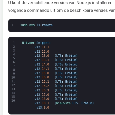
U kunt de verschillende versies van Node.js installere
volgende commando uit om de beschikbare versies van 
1
sudo 
nvm 
ls
-
remote
1
Uitvoer 
Snippet
:
2
v12
.
11.1
3
v12
.
12.0
4
v12
.
13.0
(
LTS
:
Erbium
)
5
v12
.
13.1
(
LTS
:
Erbium
)
6
v12
.
14.0
(
LTS
:
Erbium
)
7
v12
.
14.1
(
LTS
:
Erbium
)
8
v12
.
15.0
(
LTS
:
Erbium
)
9
v12
.
16.0
(
LTS
:
Erbium
)
10
11
v12
.
16.1
(
LTS
:
Erbium
)
12
v12
.
16.2
(
LTS
:
Erbium
)
13
v12
.
16.3
(
LTS
:
Erbium
)
14
v12
.
17.0
(
LTS
:
Erbium
)
15
v12
.
18.0
(
LTS
:
Erbium
)
16
v12
.
18.1
(
Nieuwste 
LTS
:
Erbium
)
v13
.
0.0