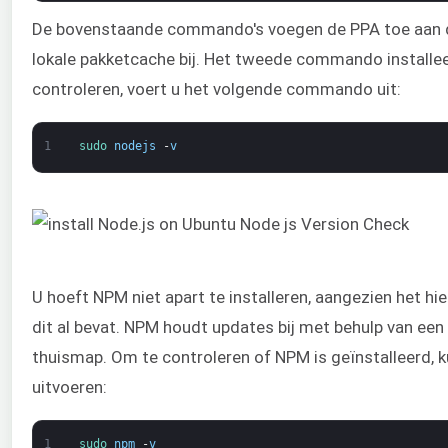
De bovenstaande commando's voegen de PPA toe aan d
lokale pakketcache bij. Het tweede commando installee
controleren, voert u het volgende commando uit:
1
sudo 
nodejs
-
v
U hoeft NPM niet apart te installeren, aangezien het hi
dit al bevat. NPM houdt updates bij met behulp van een
thuismap. Om te controleren of NPM is geïnstalleerd,
uitvoeren:
1
sudo 
npm
-
v