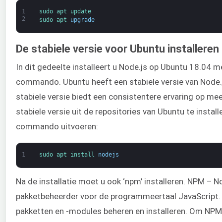
1
sudo 
apt 
update
2
sudo 
apt 
upgrade
De stabiele versie voor Ubuntu installeren
In dit gedeelte installeert u Node.js op Ubuntu 18.04 me
commando. Ubuntu heeft een stabiele versie van Node.js
stabiele versie biedt een consistentere ervaring op m
stabiele versie uit de repositories van Ubuntu te install
commando uitvoeren:
1
sudo 
apt 
install 
nodejs
Na de installatie moet u ook ‘npm’ installeren. NPM – 
pakketbeheerder voor de programmeertaal JavaScript. 
pakketten en -modules beheren en installeren. Om NPM t