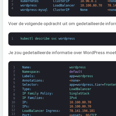
2
kubernetes
ClusterIP
10.96.0.1
<
non
3
wordpress
LoadBalancer
10.100.80.70
78.1
4
wordpress
-
mysql
ClusterIP
None
<
non
Voer de volgende opdracht uit om gedetailleerde infor
1
kubectl 
describe 
svc 
wordpress
Je zou gedetailleerde informatie over WordPress moete
1
Name
:
wordpress
2
Namespace
:
default
3
Labels
:
app
=
wordpress
4
Annotations
:
<
none
>
5
Selector
:
app
=
wordpress
,
tier
=
fronte
6
Type
:
LoadBalancer
7
IP 
Family 
Policy
:
SingleStack
8
IP 
Families
:
IPv4
9
IP
:
10.100.80.70
10
11
IPs
:
10.100.80.70
12
LoadBalancer 
Ingress
:
78.141.194.181
13
Port
:
<
unset
>
80
/
TCP