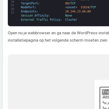
14
TargetPort
:
80
/
TCP
15
NodePort
:
<
unset
>
31624
/
TCP
16
Endpoints
:
10.244.23.66
:
80
17
Session 
Affinity
:
None
External 
Traffic 
Policy
:
Cluster
Open nu je webbrowser en ga naar de WordPress-instal
installatiepagina op het volgende scherm moeten zien.