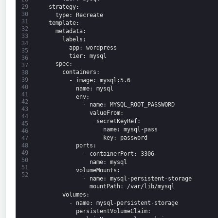
strategy
:
29
30
type
: Recreate
31
template
:
32
metadata
:
33
labels
:
34
app
: wordpress
35
tier
: mysql
36
spec
:
37
containers
:
38
39
-
image
: mysql
:5.6
40
name
: mysql
41
env
:
42
-
name
: MYSQL_ROOT_PASSWORD
43
valueFrom
:
44
secretKeyRef
:
45
name
: mysql-pass
46
key
: password
47
48
ports
:
49
-
containerPort
: 3306
50
name
: mysql
51
volumeMounts
:
52
-
name
: mysql-persistent-storage
mountPath
: /var/lib/mysql
volumes
:
-
name
: mysql-persistent-storage
persistentVolumeClaim
: