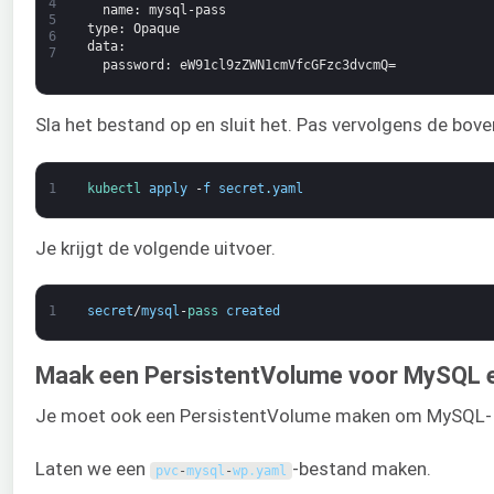
4
name
: mysql-pass
5
type
: Opaque
6
data
:
7
password
: eW91cl9zZWN1cmVfcGFzc3dvcmQ=
Sla het bestand op en sluit het. Pas vervolgens de b
1
kubectl 
apply
-
f
secret
.
yaml
Je krijgt de volgende uitvoer.
1
secret
/
mysql
-
pass 
created
Maak een PersistentVolume voor MySQL 
Je moet ook een PersistentVolume maken om MySQL- 
Laten we een
-bestand maken.
pvc
-
mysql
-
wp
.
yaml