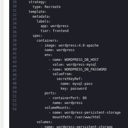
strategy
:
29
30
type
: Recreate
31
template
:
32
metadata
:
33
labels
:
34
app
: wordpress
35
tier
: frontend
36
spec
:
37
containers
:
38
39
-
image
: wordpress
:4.8-apache
40
name
: wordpress
41
env
:
42
-
name
: WORDPRESS_DB_HOST
43
value
: wordpress-mysql
44
-
name
: WORDPRESS_DB_PASSWORD
45
valueFrom
:
46
secretKeyRef
:
47
48
name
: mysql-pass
49
key
: password
50
ports
:
51
-
containerPort
: 80
52
name
: wordpress
53
volumeMounts
:
54
-
name
: wordpress-persistent-storage
mountPath
: /var/www/html
volumes
:
-
name
: wordpress-persistent-storage