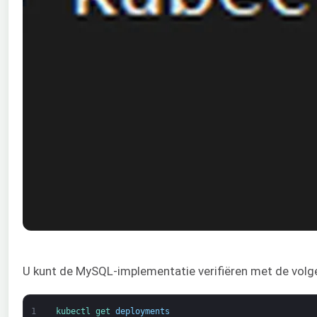
U kunt de MySQL-implementatie verifiëren met de volg
1
kubectl 
get 
deployments