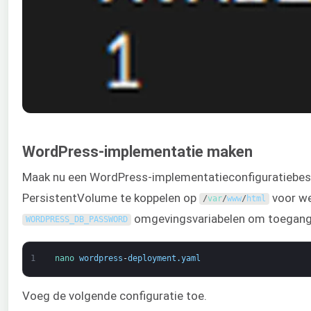
WordPress-implementatie maken
Maak nu een WordPress-implementatieconfiguratiebes
PersistentVolume te koppelen op
voor we
/
var
/
www
/
html
omgevingsvariabelen om toegang t
WORDPRESS_DB_PASSWORD
1
nano 
wordpress
-
deployment
.
yaml
Voeg de volgende configuratie toe.