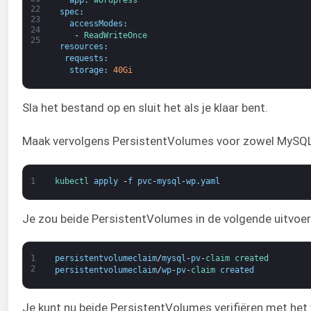
app
:
wordpress
22
spec
:
23
accessModes
:
24
-
ReadWriteOnce
25
resources
:
requests
:
storage
:
40Gi
Sla het bestand op en sluit het als je klaar bent.
Maak vervolgens PersistentVolumes voor zowel MySQL
1
kubectl 
apply
-
f
pvc
-
mysql
-
wp
.
yaml
Je zou beide PersistentVolumes in de volgende uitvoer
1
persistentvolumeclaim
/
mysql
-
pv
-
claim 
created
2
persistentvolumeclaim
/
wp
-
pv
-
claim 
created
Je kunt nu beide PersistentVolumes verifiëren met h