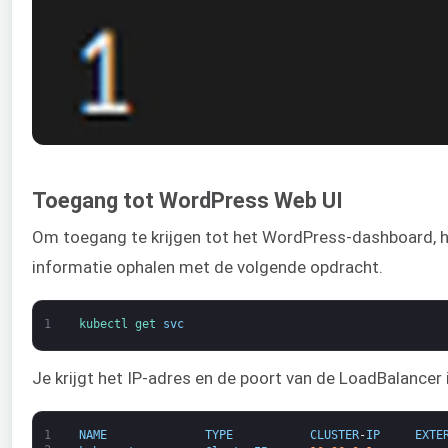
Toegang tot WordPress Web UI
Om toegang te krijgen tot het WordPress-dashboard, h
informatie ophalen met de volgende opdracht.
1
kubectl 
get 
svc
Je krijgt het IP-adres en de poort van de LoadBalancer 
1
NAME
TYPE
CLUSTER
-
IP
EXTE