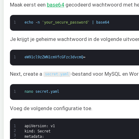
Maak eerst een
base64
gecodeerd wachtwoord met he
1
echo
-
n
'your_secure_password'
|
base64
Je krijgt je geheime wachtwoord in de volgende uitvoer
1
eW91cl9zZWN1cmVfcGFzc3dvcmQ
=
Next, create a
-bestand voor MySQL en Wor
secret
.
yaml
1
nano 
secret
.
yaml
Voeg de volgende configuratie toe.
1
apiVersion
: v1
2
kind
: Secret
3
metadata
: