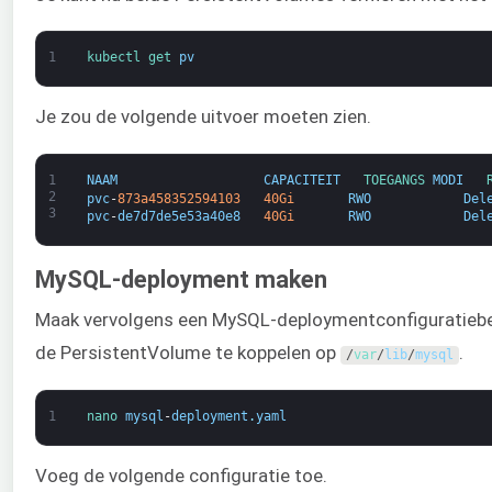
1
kubectl 
get 
pv
Je zou de volgende uitvoer moeten zien.
1
NAAM
CAPACITEIT
TOEGANGS 
MODI
2
pvc
-
873a458352594103
40Gi
RWO
Del
3
pvc
-
de7d7de5e53a40e8
40Gi
RWO
Del
MySQL-deployment maken
Maak vervolgens een MySQL-deploymentconfiguratiebe
de PersistentVolume te koppelen op
.
/
var
/
lib
/
mysql
1
nano 
mysql
-
deployment
.
yaml
Voeg de volgende configuratie toe.