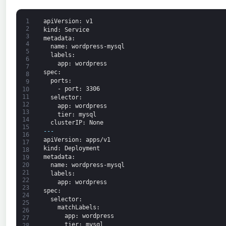
1
apiVersion
: v1
2
kind
: Service
3
metadata
:
4
name
: wordpress-mysql
5
labels
:
6
app
: wordpress
7
spec
:
8
ports
:
9
-
port
: 3306
10
11
selector
:
12
app
: wordpress
13
tier
: mysql
14
clusterIP
: None
15
---
16
apiVersion
: apps/v1
17
kind
: Deployment
18
metadata
:
19
20
name
: wordpress-mysql
21
labels
:
22
app
: wordpress
23
spec
:
24
selector
:
25
matchLabels
:
26
app
: wordpress
27
tier
: mysql
28