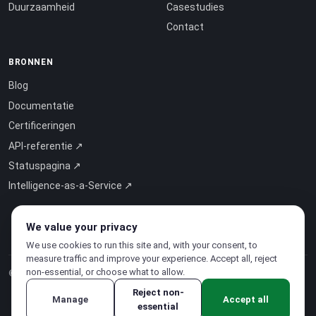
Duurzaamheid
Casestudies
Contact
BRONNEN
Blog
Documentatie
Certificeringen
API-referentie ↗
Statuspagina ↗
Intelligence-as-a-Service ↗
We value your privacy
We use cookies to run this site and, with your consent, to
measure traffic and improve your experience. Accept all, reject
non-essential, or choose what to allow.
© 2026 CloudSigma Holding AG.
Alle rechten voorbehouden
.
Reject non-
Manage
Accept all
essential
Privacybeleid
·
Servicevoorwaarden