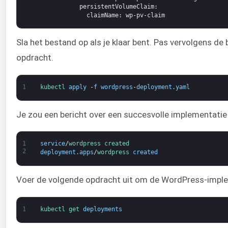
persistentVolumeClaim
:
claimName
: wp-pv-claim
Sla het bestand op als je klaar bent. Pas vervolgens d
opdracht.
1
kubectl 
apply
-
f
wordpress
-
deployment
.
yaml
Je zou een bericht over een succesvolle implementatie 
1
service
/
wordpress 
created
2
deployment
.
apps
/
wordpress 
created
Voer de volgende opdracht uit om de WordPress-imple
1
kubectl 
get 
deployments