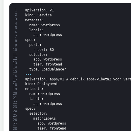
1
apiVersion
: v1
2
kind
: Service
3
metadata
:
4
name
: wordpress
5
labels
:
6
app
: wordpress
7
spec
:
8
ports
:
9
-
port
: 80
10
11
selector
:
12
app
: wordpress
13
tier
: frontend
14
type
: LoadBalancer
15
---
16
apiVersion
: apps/v1 # gebruik apps/v1beta2 voor ver
17
kind
: Deployment
18
metadata
:
19
20
name
: wordpress
21
labels
:
22
app
: wordpress
23
spec
:
24
selector
:
25
matchLabels
:
26
app
: wordpress
27
tier
: frontend
28