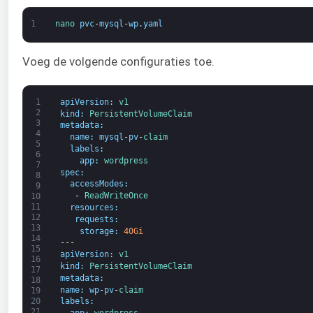
1
nano 
pvc
-
mysql
-
wp
.
yaml
Voeg de volgende configuraties toe.
1
apiVersion
:
v1
2
kind
:
PersistentVolumeClaim
3
metadata
:
4
name
:
mysql
-
pv
-
claim
5
labels
:
6
app
:
wordpress
7
spec
:
8
accessModes
:
9
-
ReadWriteOnce
10
11
resources
:
12
requests
:
13
storage
:
40Gi
14
---
15
apiVersion
:
v1
16
kind
:
PersistentVolumeClaim
17
metadata
:
18
name
:
wp
-
pv
-
claim
19
20
labels
:
21