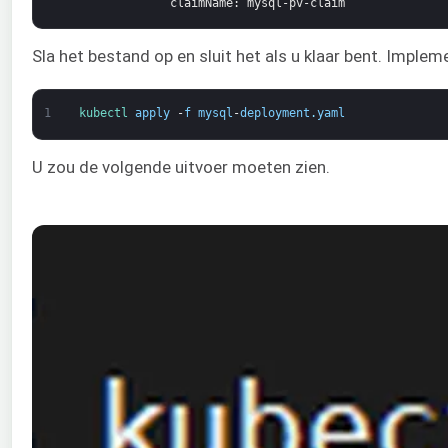
claimName
: mysql-pv-claim
Sla het bestand op en sluit het als u klaar bent. Imple
1
kubectl 
apply
-
f
mysql
-
deployment
.
yaml
U zou de volgende uitvoer moeten zien.