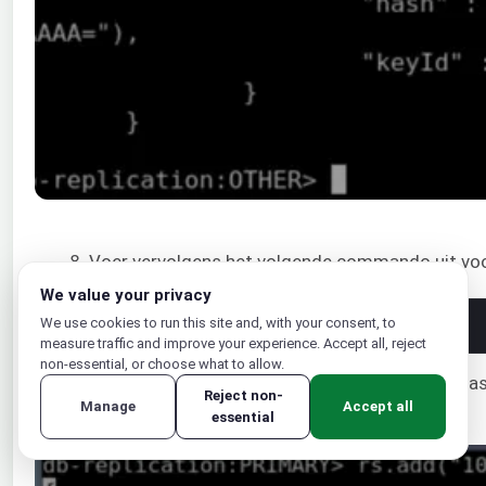
8. Voer vervolgens het volgende commando uit voor 
We value your privacy
We use cookies to run this site and, with your consent, to
1
rs
.
add
(
"{db_ip}:27017"
)
measure traffic and improve your experience. Accept all, reject
non-essential, or choose what to allow.
Hier verwijst
{db_ip}
naar het IP-adres van elke databas
Reject non-
Manage
Accept all
essential