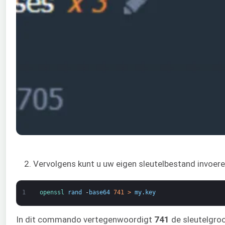
2. Vervolgens kunt u uw eigen sleutelbestand invoer
1
openssl 
rand
-
base64
741
>
my
.
key
In dit commando vertegenwoordigt
741
de sleutelgroo