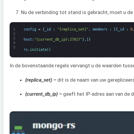
7. Nu de verbinding tot stand is gebracht, moet u de 
1
config
=
{
_id
:
"{replica_set}"
,
members
:
[
{
_id
:
0
2
3
host
:
"{current_db_ip}:27017"
}
,
]
}
4
5
rs
.
initiate
(
)
In de bovenstaande regels vervangt u de waarden tuss
{replica_set} –
dit is de naam van uw gerepliceer
{current_db_ip} –
geeft het IP-adres aan van de 