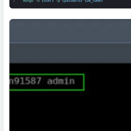
1
mongo
-
u
{
user
}
-
p
{
password
}
{
DB_name
}