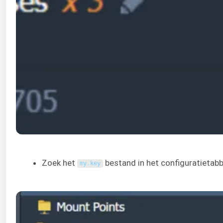
Zoek het
bestand in het configuratietab
my
.
key