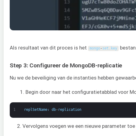
Als resultaat van dit proces is het
bestan
mongo
-
set
.
key
Step 3: Configureer de MongoDB-replicatie
Nu we de beveiliging van de instanties hebben gewaarbo
Begin door naar het configuratietabblad voor 
1
replSetName
:
db
-
replication
2. Vervolgens voegen we een nieuwe parameter to