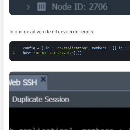
In ons geval zijn de uitgevoerde regels:
1
config
=
{
_id
:
"db-replication"
,
members
:
[
{
_id
:
2
host
:
"10.100.2.182:27017"
}
,
]
}