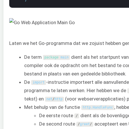
}
Laten we het Go-programma dat we zojuist hebben gem
De term
dient als het startpunt van
package
main
compiler ook de opdracht om het bestand te com
bestand in plaats van een gedeelde bibliotheek.
De
-instructie importeert alle aanvullend
import
programma te laten werken. Hier hebben we de
tekst) en
(voor webserverapplicaties) 
net
/
http
Met behulp van de functie
, hebb
http
.
HandleFunc
De eerste route
dient als de bovenlig
/
De second route
accepteert een 
/
greet
/