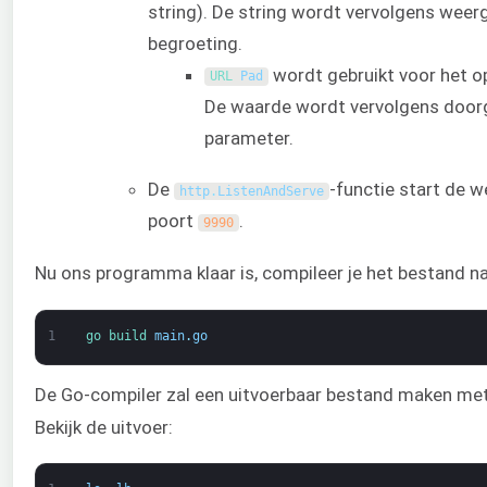
string). De string wordt vervolgens wee
begroeting.
wordt gebruikt voor het o
URL 
Pad
De waarde wordt vervolgens door
parameter.
De
-functie start de w
http
.
ListenAndServe
poort
.
9990
Nu ons programma klaar is, compileer je het bestand na
1
go 
build 
main
.
go
De Go-compiler zal een uitvoerbaar bestand maken met
Bekijk de uitvoer: