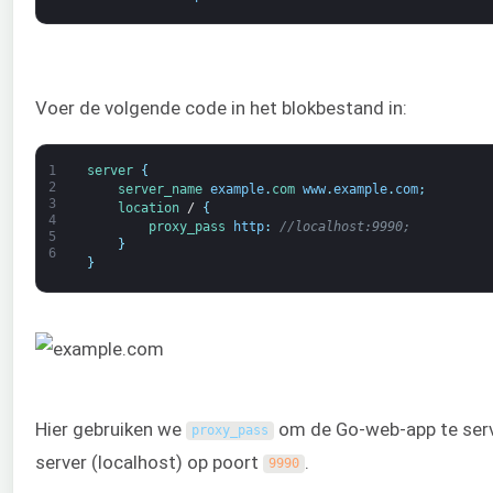
Voer de volgende code in het blokbestand in:
1
server
{
2
server_name 
example
.
com 
www
.
example
.
com
;
3
location
/
{
4
proxy_pass 
http
:
//localhost:9990;
5
}
6
}
Hier gebruiken we
om de Go-web-app te serv
proxy_pass
server (localhost) op poort
.
9990