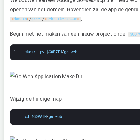
openen van het domein. Bovendien zal de app de gebrui
.
<
domein
>
/
greet
/
<
gebruikersnaam
>
Begin met het maken van een nieuw project onder
$
GOP
1
mkdir
-
pv
$
GOPATH
/
go
-
web
Wijzig de huidige map:
1
cd
$
GOPATH
/
go
-
web