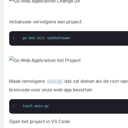
Initialiseer vervolgens een project:
1
go 
mod 
init
<
pakketnaam
>
Maak vervolgens
dat zal dienen als de root van
main
.
go
broncode voor onze web-app bevatten:
1
touch 
main
.
go
Open het project in VS Code: