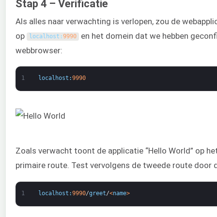
Stap 4 – Verificatie
Als alles naar verwachting is verlopen, zou de webappli
op
en het domein dat we hebben geconfi
localhost
:
9990
webbrowser:
1
localhost
:
9990
Zoals verwacht toont de applicatie “Hello World” op het
primaire route. Test vervolgens de tweede route door 
1
localhost
:
9990
/
greet
/
<
name
>