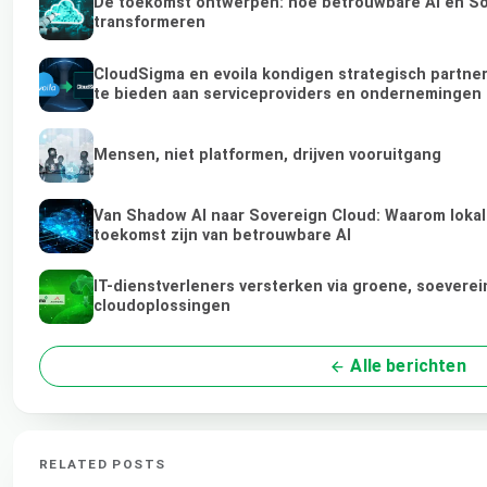
De toekomst ontwerpen: hoe betrouwbare AI en Sov
transformeren
CloudSigma en evoila kondigen strategisch partne
te bieden aan serviceproviders en ondernemingen
Mensen, niet platformen, drijven vooruitgang
Van Shadow AI naar Sovereign Cloud: Waarom lokale
toekomst zijn van betrouwbare AI
IT-dienstverleners versterken via groene, soeverei
cloudoplossingen
Alle berichten
RELATED POSTS