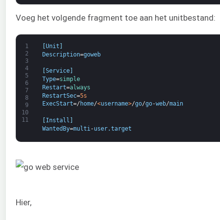
Voeg het volgende fragment toe aan het unitbestand:
1
[
Unit
]
2
Description
=
goweb
3
4
[
Service
]
5
Type
=
simple
6
Restart
=
always
7
RestartSec
=
5s
8
ExecStart
=/
home
/
<
username
>
/
go
/
go
-
web
/
main
9
10
11
[
Install
]
WantedBy
=
multi
-
user
.
target
Hier,