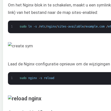
Om het Nginx-blok in te schakelen, maakt u een symlink
link) van het bestand naar de map sites-enabled:
1
sudo 
ln
-
s
/
etc
/
nginx
/
sites
-
available
/
example
.
com
/
e
Laad de Nginx-configuratie opnieuw om de wijzigingen 
1
sudo 
nginx
-
s
reload