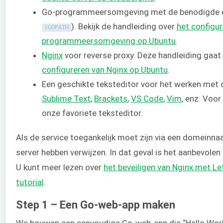
Go-programmeersomgeving met de benodigde o
). Bekijk de handleiding over
het configur
$
GOPATH
programmeersomgeving op Ubuntu
.
Nginx
voor reverse proxy. Deze handleiding gaat 
configureren van Nginx op Ubuntu
.
Een geschikte teksteditor voor het werken met 
Sublime Text
,
Brackets
,
VS Code
,
Vim
, enz. Voo
onze favoriete teksteditor.
Als de service toegankelijk moet zijn via een domeinn
server hebben verwijzen. In dat geval is het aanbevolen
U kunt meer lezen over
het beveiligen van Nginx met Le
tutorial
.
Step 1 – Een Go-web-app maken
We bouwen een eenvoudige Go-web-app die “Hello World