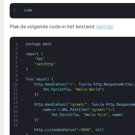
1
code
.
Plak de volgende code in het bestand
:
main
.
go
1
package
main
2
3
import
(
4
"fmt"
5
"net/http"
6
)
7
8
func
main
(
)
{
9
http
.
HandleFunc
(
"/"
,
func
(
w
http
.
ResponseWriter
10
11
fmt
.
Fprintf
(
w
,
"Hello World"
)
12
}
)
13
14
http
.
HandleFunc
(
"/greet/"
,
func
(
w
http
.
Response
15
name
:
=
r
.
URL
.
Path
[
len
(
"/greet/"
)
:
]
16
fmt
.
Fprintf
(
w
,
"Hello %s\n"
,
name
)
17
}
)
18
19
http
.
ListenAndServe
(
":9990"
,
nil
)