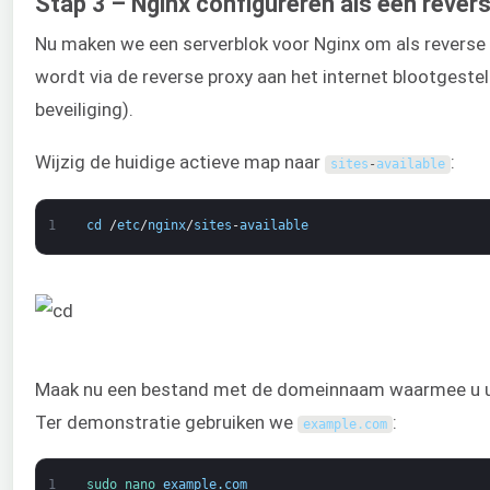
Stap 3 – Nginx configureren als een rever
Nu maken we een serverblok voor Nginx om als reverse
wordt via de reverse proxy aan het internet blootgestel
beveiliging).
Wijzig de huidige actieve map naar
:
sites
-
available
1
cd
/
etc
/
nginx
/
sites
-
available
Maak nu een bestand met de domeinnaam waarmee u uw 
Ter demonstratie gebruiken we
:
example
.
com
1
sudo 
nano 
example
.
com