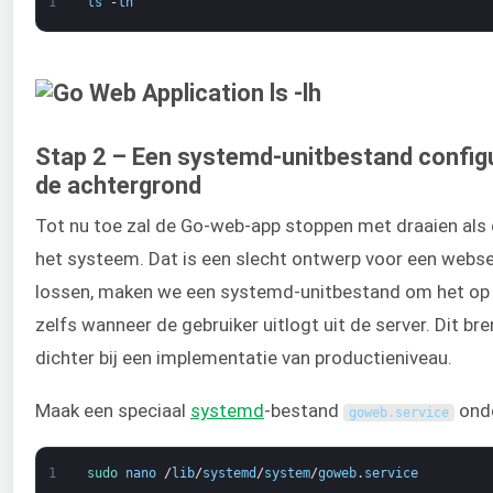
1
ls
-
lh
Stap 2 – Een systemd-unitbestand configu
de achtergrond
Tot nu toe zal de Go-web-app stoppen met draaien als d
het systeem. Dat is een slecht ontwerp voor een webse
lossen, maken we een systemd-unitbestand om het op d
zelfs wanneer de gebruiker uitlogt uit de server. Dit br
dichter bij een implementatie van productieniveau.
Maak een speciaal
systemd
-bestand
ond
goweb
.
service
1
sudo 
nano
/
lib
/
systemd
/
system
/
goweb
.
service