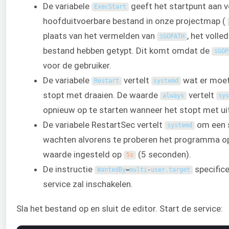
De variabele
geeft het startpunt aan vo
ExecStart
hoofduitvoerbare bestand in onze projectmap (
plaats van het vermelden van
, het volle
$
GOPATH
bestand hebben getypt. Dit komt omdat de
$
GOP
voor de gebruiker.
De variabele
vertelt
wat er moet
Restart
systemd
stopt met draaien. De waarde
vertelt
always
sy
opnieuw op te starten wanneer het stopt met ui
De variabele RestartSec vertelt
om een s
systemd
wachten alvorens te proberen het programma opn
waarde ingesteld op
(5 seconden).
5s
De instructie
specifice
WantedBy
=
multi
-
user
.
target
service zal inschakelen.
Sla het bestand op en sluit de editor. Start de service: