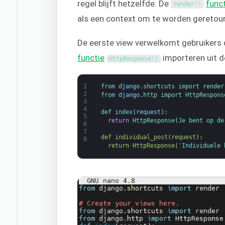
regel blijft hetzelfde. De
func
render
(
)
als een context om te worden geretour
De eerste view verwelkomt gebruikers
functie
importeren uit d
HttpResponse
(
)
1
from 
django
.
shortcuts 
import 
render
2
from 
django
.
http 
import 
HttpRespons
3
4
def 
index
(
request
)
:
5
return
HttpResponse
(
Je 
bent 
op 
de
6
7
def individual_post(request):
8
  return HttpResponse('
Individuele 