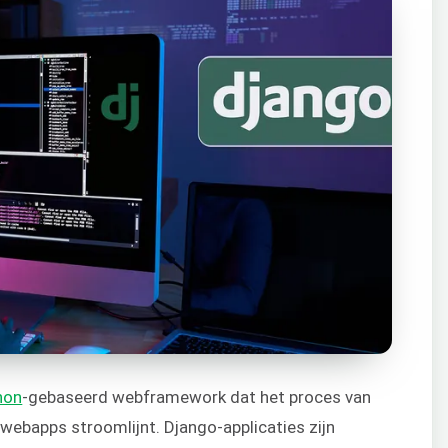
hon
-gebaseerd webframework dat het proces van
webapps stroomlijnt. Django-applicaties zijn