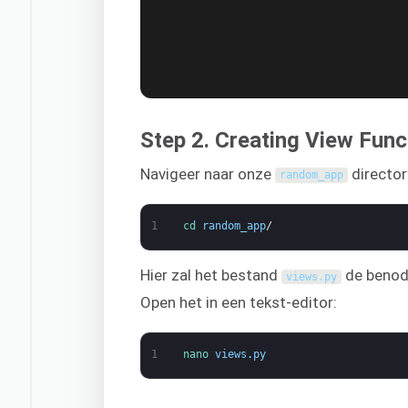
Step 2. Creating View Func
Navigeer naar onze
director
random_app
1
cd 
random_app
/
Hier zal het bestand
de benod
views
.
py
Open het in een tekst-editor:
1
nano 
views
.
py