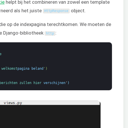
tie
helpt bij het combineren van zowel een template
neerd als het juiste
object.
HttpResponse
 die op de indexpagina terechtkomen. We moeten de
e Django-bibliotheek
:
http
e
 
welkomst
pagina beland
')
berichten 
zullen 
hier 
verschijnen
'
)