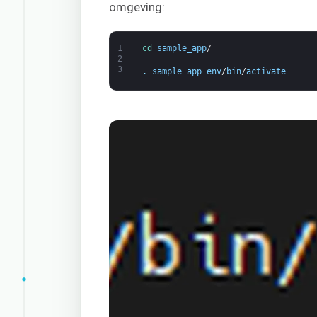
omgeving:
1
cd 
sample_app
/
2
3
.
sample_app_env
/
bin
/
activate