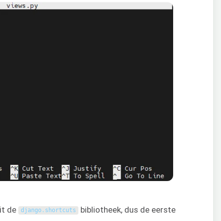
it de
bibliotheek, dus de eerste
django
.
shortcuts