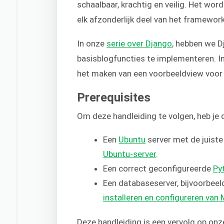
schaalbaar, krachtig en veilig. Het w
elk afzonderlijk deel van het framework
In onze
serie over Django
, hebben we 
basisblogfuncties te implementeren. I
het maken van een voorbeeldview voor
Prerequisites
Om deze handleiding te volgen, heb j
Een
Ubuntu
server met de juiste
Ubuntu-server
.
Een correct geconfigureerde
Py
Een databaseserver, bijvoorbee
installeren en configureren van
Deze handleiding is een vervolg op onz