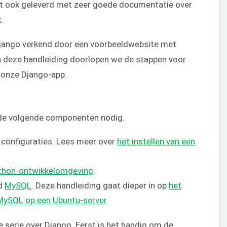
ordt ook geleverd met zeer goede documentatie over
.
Django verkend door een voorbeeldwebsite met
n deze handleiding doorlopen we de stappen voor
 onze Django-app.
e de volgende componenten nodig.
 configuraties. Lees meer over
het instellen van een
thon-ontwikkelomgeving
.
ld
MySQL
. Deze handleiding gaat dieper in op
het
 MySQL op een Ubuntu-server
.
e serie over Django. Eerst is het handig om de