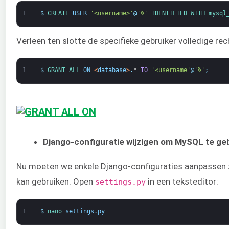
1
$
CREATE 
USER
'<username>'
@
'%'
IDENTIFIED 
WITH 
mysql
Verleen ten slotte de specifieke gebruiker volledige re
1
$
GRANT 
ALL 
ON
<
database
>
.
*
TO
'<username'
@
'%'
;
Django-configuratie wijzigen om MySQL te ge
Nu moeten we enkele Django-configuraties aanpassen 
kan gebruiken. Open
in een teksteditor:
settings.py
1
$
nano 
settings
.
py