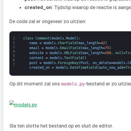
created_on
: Tijdstip waarop de reactie is aan
De code zal er ongeveer zo uitzien:
1
class
Comment
(
models
.
Model
)
:
2
name
=
models
.
CharField
(
max_length
=
42
)
3
email
=
models
.
EmailField
(
max_length
=
75
)
4
website
=
models
.
URLField
(
max_length
=
200
,
null
=
Tr
5
content
=
models
.
TextField
(
)
6
post
=
models
.
ForeignKey
(
Post
,
on_delete
=
models
.
C
7
created_on
=
models
.
DateTimeField
(
auto_now_add
=
Tr
Op dit moment zal ons
-bestand er zo uitzie
models.py
Sla ten slotte het bestand op en sluit de editor.