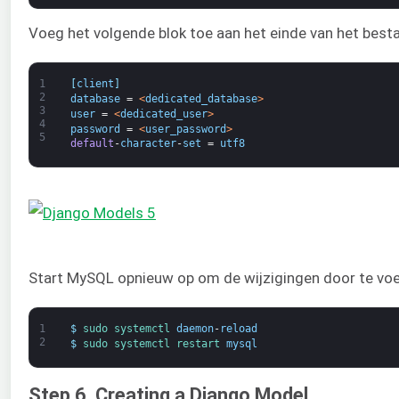
Voeg het volgende blok toe aan het einde van het best
1
[
client
]
2
database
=
<
dedicated_database
>
3
user
=
<
dedicated_user
>
4
password
=
<
user_password
>
5
default
-
character
-
set
=
utf8
Start MySQL opnieuw op om de wijzigingen door te voe
1
$
sudo 
systemctl 
daemon
-
reload
2
$
sudo 
systemctl 
restart 
mysql
Step 6. Creating a Django Model