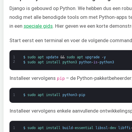
Django is gebouwd op Python. We hebben dus een rob
nodig met alle benodigde tools om met Python-apps te
in een
speciale gids
. Hier geven we een korte demonstr
Start eerst een terminal en voer de volgende commando
1
$
sudo 
apt 
update
&&
sudo 
apt 
upgrade
-
y
2
$
sudo 
apt 
install 
python3 
python
-
is
-
python3
Installeer vervolgens
– de Python-pakketbeheerder
pip
1
$
sudo 
apt 
install 
python3
-
pip
Installeer vervolgens enkele aanvullende ontwikkelings
1
$
sudo 
apt 
install 
build
-
essential 
libssl
-
dev 
libffi