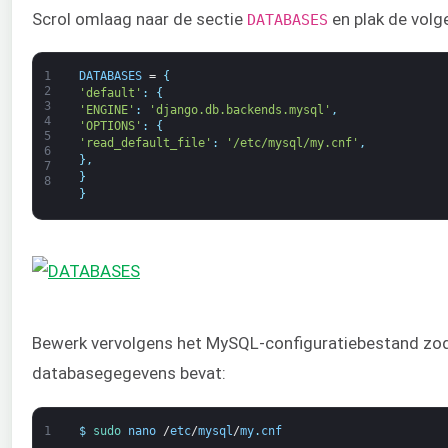
Scrol omlaag naar de sectie
en plak de volg
DATABASES
1
DATABASES
=
{
2
'default'
:
{
3
'ENGINE'
:
'django.db.backends.mysql'
,
4
'OPTIONS'
:
{
5
'read_default_file'
:
'/etc/mysql/my.cnf'
,
6
}
,
7
}
8
}
Bewerk vervolgens het MySQL-configuratiebestand zo
databasegegevens bevat:
1
$
sudo 
nano
/
etc
/
mysql
/
my
.
cnf