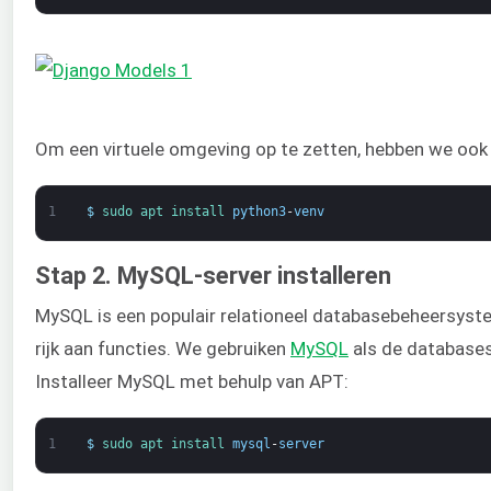
Om een virtuele omgeving op te zetten, hebben we ook
1
$
sudo 
apt 
install 
python3
-
venv
Stap 2. MySQL-server installeren
MySQL is een populair relationeel databasebeheersyste
rijk aan functies. We gebruiken
MySQL
als de databases
Installeer MySQL met behulp van APT:
1
$
sudo 
apt 
install 
mysql
-
server