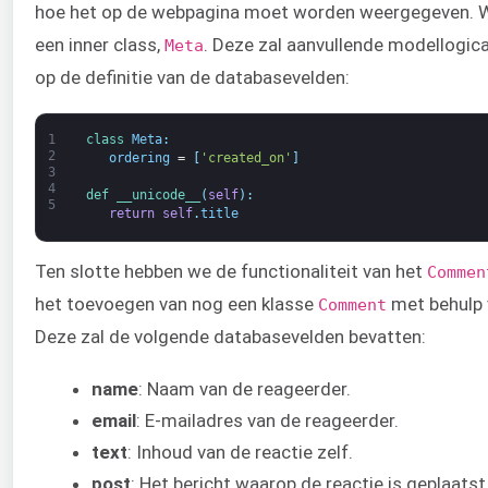
hoe het op de webpagina moet worden weergegeven. W
een inner class,
. Deze zal aanvullende modellogic
Meta
op de definitie van de databasevelden:
1
class
Meta
:
2
ordering
=
[
'created_on'
]
3
4
def 
__unicode__
(
self
)
:
5
return
self
.
title
Ten slotte hebben we de functionaliteit van het
Commen
het toevoegen van nog een klasse
met behulp
Comment
Deze zal de volgende databasevelden bevatten:
name
: Naam van de reageerder.
email
: E-mailadres van de reageerder.
text
: Inhoud van de reactie zelf.
post
: Het bericht waarop de reactie is geplaatst