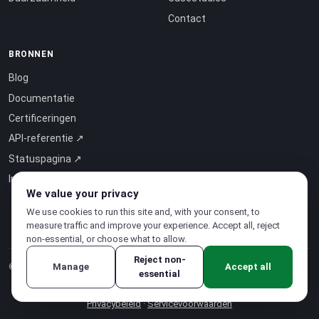
Contact
BRONNEN
Blog
Documentatie
Certificeringen
API-referentie ↗
Statuspagina ↗
Intelligence-as-a-Service ↗
We value your privacy
We use cookies to run this site and, with your consent, to
measure traffic and improve your experience. Accept all, reject
non-essential, or choose what to allow.
Reject non-
Manage
Accept all
© 2026 CloudSigma Holding AG.
Alle rechten voorbehouden
.
essential
Privacybeleid
·
Servicevoorwaarden