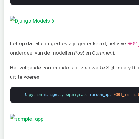
Let op dat alle migraties zijn gemarkeerd, behalve
0001
onderdeel van de modellen
Post
en
Comment
.
Het volgende commando laat zien welke SQL-query Dja
uit te voeren:
1
$
python 
manage
.
py 
sqlmigrate 
random_app
0001_initia