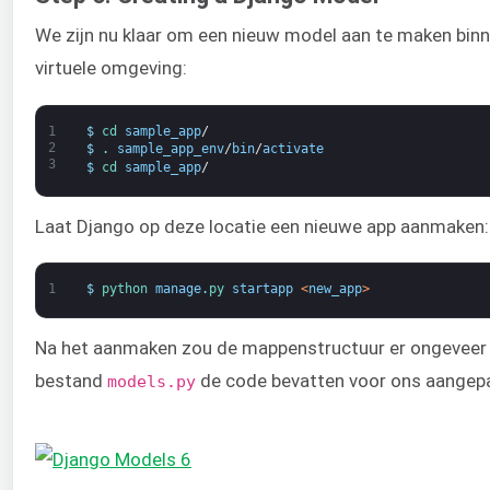
We zijn nu klaar om een nieuw model aan te maken binn
virtuele omgeving:
1
$
cd 
sample_app
/
2
$
.
sample_app_env
/
bin
/
activate
3
$
cd 
sample_app
/
Laat Django op deze locatie een nieuwe app aanmaken:
1
$
python 
manage
.
py 
startapp
<
new_app
>
Na het aanmaken zou de mappenstructuur er ongeveer zo
bestand
de code bevatten voor ons aangep
models.py