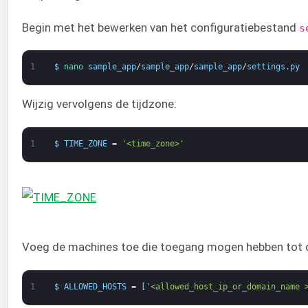
Begin met het bewerken van het configuratiebestand
s
1
$
nano 
sample_app
/
sample_app
/
sample_app
/
settings
.
py
Wijzig vervolgens de tijdzone:
1
$
TIME_ZONE
=
'<time_zone>'
Voeg de machines toe die toegang mogen hebben tot 
1
$
ALLOWED_HOSTS
=
[
'<allowed_host_ip_or_domain_name 