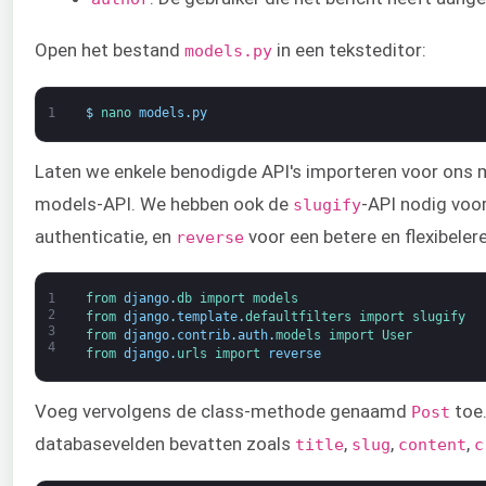
Open het bestand
in een teksteditor:
models.py
1
$
nano 
models
.
py
Laten we enkele benodigde API's importeren voor ons 
models-API. We hebben ook de
-API nodig voo
slugify
authenticatie, en
voor een betere en flexibeler
reverse
1
from 
django
.
db 
import 
models
2
from 
django
.
template
.
defaultfilters 
import 
slugify
3
from 
django
.
contrib
.
auth
.
models 
import 
User
4
from 
django
.
urls 
import 
reverse
Voeg vervolgens de class-methode genaamd
toe.
Post
databasevelden bevatten zoals
,
,
,
title
slug
content
c