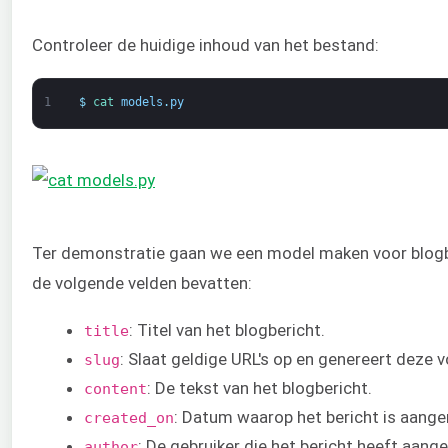
Controleer de huidige inhoud van het bestand:
1
$
cat 
models
.
py
Ter demonstratie gaan we een model maken voor blo
de volgende velden bevatten:
: Titel van het blogbericht.
title
: Slaat geldige URL's op en genereert deze 
slug
: De tekst van het blogbericht.
content
: Datum waarop het bericht is aang
created_on
: De gebruiker die het bericht heeft aang
author