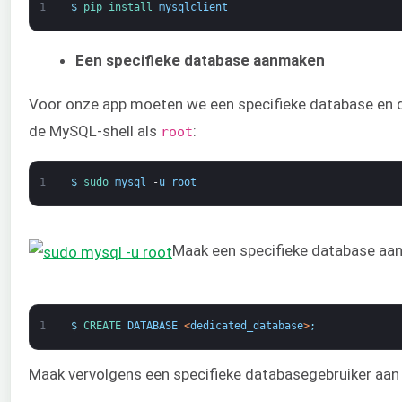
1
$
pip 
install 
mysqlclient
Een specifieke database aanmaken
Voor onze app moeten we een specifieke database en 
de MySQL-shell als
:
root
1
$
sudo 
mysql
-
u
root
Maak een specifieke database aan
1
$
CREATE 
DATABASE
<
dedicated_database
>
;
Maak vervolgens een specifieke databasegebruiker aan