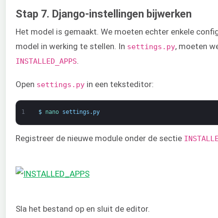
Stap 7. Django-instellingen bijwerken
Het model is gemaakt. We moeten echter enkele conf
model in werking te stellen. In
, moeten w
settings.py
.
INSTALLED_APPS
Open
in een teksteditor:
settings.py
1
$
nano 
settings
.
py
Registreer de nieuwe module onder de sectie
INSTALL
Sla het bestand op en sluit de editor.