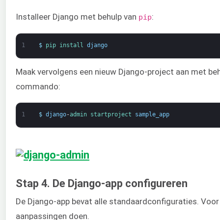
Installeer Django met behulp van
:
pip
1
$
pip 
install 
django
Maak vervolgens een nieuw Django-project aan met beh
commando:
1
$
django
-
admin 
startproject 
sample_app
Stap 4. De Django-app configureren
De Django-app bevat alle standaardconfiguraties. Voo
aanpassingen doen.