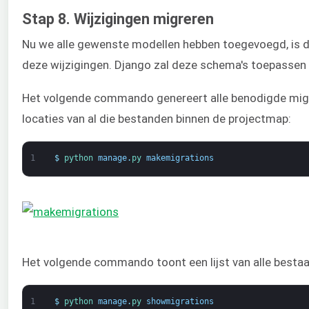
Stap 8. Wijzigingen migreren
Nu we alle gewenste modellen hebben toegevoegd, is d
deze wijzigingen. Django zal deze schema's toepasse
Het volgende commando genereert alle benodigde migr
locaties van al die bestanden binnen de projectmap:
1
$
python 
manage
.
py 
makemigrations
Het volgende commando toont een lijst van alle besta
1
$
python 
manage
.
py 
showmigrations