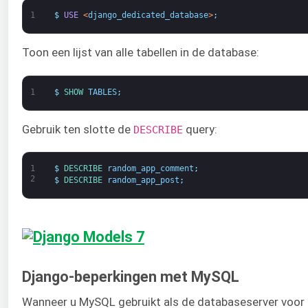
1
$
USE
<
django_dedicated_database
>
;
Toon een lijst van alle tabellen in de database:
1
$
SHOW 
TABLES
;
Gebruik ten slotte de
query:
DESCRIBE
1
$
DESCRIBE 
random_app_comment
;
2
$
DESCRIBE 
random_app_post
;
Django-beperkingen met MySQL
Wanneer u MySQL gebruikt als de databaseserver voor u