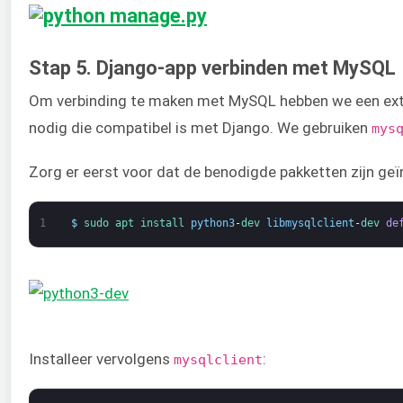
Stap 5. Django-app verbinden met MySQL
Om verbinding te maken met MySQL hebben we een ext
nodig die compatibel is met Django. We gebruiken
mys
Zorg er eerst voor dat de benodigde pakketten zijn geï
1
$
sudo 
apt 
install 
python3
-
dev 
libmysqlclient
-
dev 
de
Installeer vervolgens
:
mysqlclient