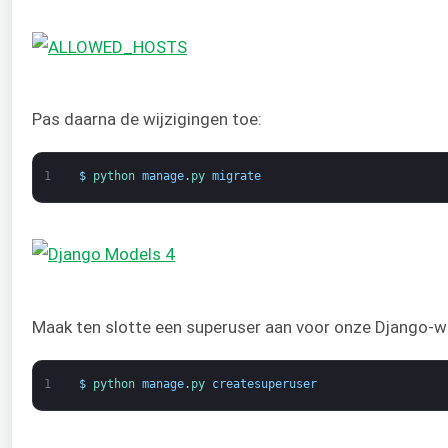
Pas daarna de wijzigingen toe:
1
$
python 
manage
.
py 
migrate
Maak ten slotte een superuser aan voor onze Django-w
1
$
python 
manage
.
py 
createsuperuser