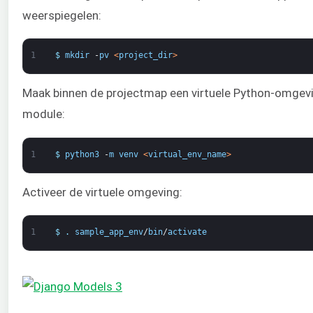
weerspiegelen:
1
$
mkdir
-
pv
<
project_dir
>
Maak binnen de projectmap een virtuele Python-omgev
module:
1
$
python3
-
m
venv
<
virtual_env_name
>
Activeer de virtuele omgeving:
1
$
.
sample_app_env
/
bin
/
activate