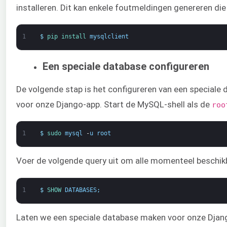
installeren. Dit kan enkele foutmeldingen genereren d
1
$
pip 
install 
mysqlclient
Een speciale database configureren
De volgende stap is het configureren van een speciale
voor onze Django-app. Start de MySQL-shell als de
roo
1
$
sudo 
mysql
-
u
root
Voer de volgende query uit om alle momenteel beschik
1
$
SHOW 
DATABASES
;
Laten we een speciale database maken voor onze Djan