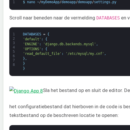
1
$
nano
~
/
myDemoApp
/
demoapp
/
demoapp
/
settings
.
py
Scroll naar beneden naar de vermelding
en v
DATABASES
1
DATABASES
=
{
2
'default'
:
{
3
'ENGINE'
:
'django.db.backends.mysql'
,
4
'OPTIONS'
:
{
5
'read_default_file'
:
'/etc/mysql/my.cnf'
,
6
}
,
7
}
8
}
Sla het bestand op en sluit de editor. De
het configuratiebestand dat hierboven in de code is b
tekstbestand op de beschreven locatie te openen: