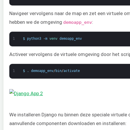
Navigeer vervolgens naar de map en zet een virtuele om
hebben we de omgeving
:
demoapp_env
1
$
python3
-
m
venv 
demoapp_env
Activeer vervolgens de virtuele omgeving door het scr
1
$
.
demoapp_env
/
bin
/
activate
We installeren Django nu binnen deze speciale virtuele
aanvullende componenten downloaden en installeren: