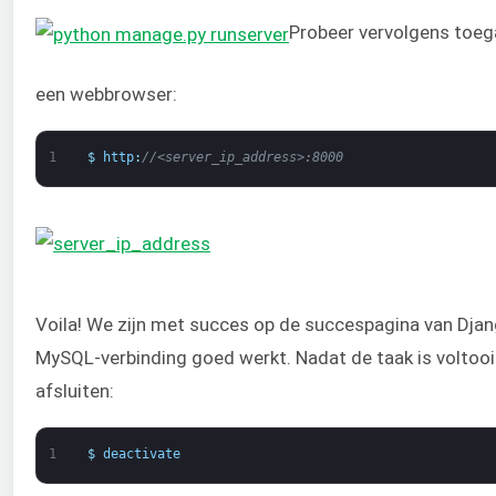
Probeer vervolgens toega
een webbrowser:
1
$
http
:
//<server_ip_address>:8000
Voila! We zijn met succes op de succespagina van Djan
MySQL-verbinding goed werkt. Nadat de taak is voltooid,
afsluiten:
1
$
deactivate