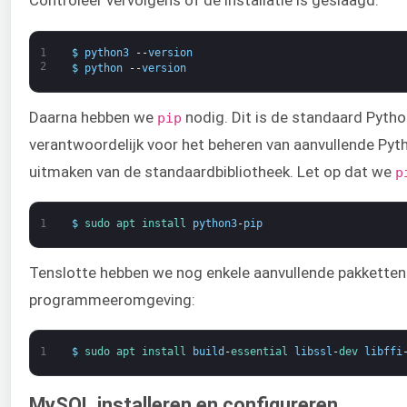
Controleer vervolgens of de installatie is geslaagd:
1
$
python3
--
version
2
$
python
--
version
Daarna hebben we
nodig. Dit is de standaard Pyth
pip
verantwoordelijk voor het beheren van aanvullende Pyth
uitmaken van de standaardbibliotheek. Let op dat we
p
1
$
sudo 
apt 
install 
python3
-
pip
Tenslotte hebben we nog enkele aanvullende pakketten
programmeeromgeving:
1
$
sudo 
apt 
install 
build
-
essential 
libssl
-
dev 
libffi
MySQL installeren en configureren