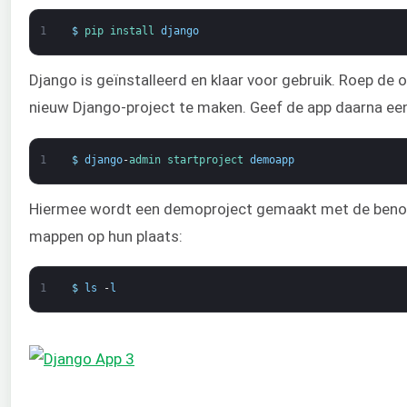
1
$
pip 
install 
django
Django is geïnstalleerd en klaar voor gebruik. Roep de
nieuw Django-project te maken. Geef de app daarna ee
1
$
django
-
admin 
startproject 
demoapp
Hiermee wordt een demoproject gemaakt met de beno
mappen op hun plaats:
1
$
ls
-
l