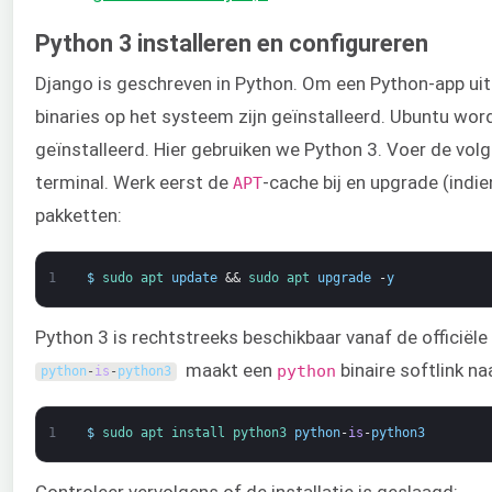
Python 3 installeren en configureren
Django is geschreven in Python. Om een Python-app uit
binaries op het systeem zijn geïnstalleerd. Ubuntu wo
geïnstalleerd. Hier gebruiken we Python 3. Voer de vol
terminal. Werk eerst de
-cache bij en upgrade (indie
APT
pakketten:
1
$
sudo 
apt 
update
&&
sudo 
apt 
upgrade
-
y
Python 3 is rechtstreeks beschikbaar vanaf de officiël
maakt een
binaire softlink na
python
python
-
is
-
python3
1
$
sudo 
apt 
install 
python3 
python
-
is
-
python3