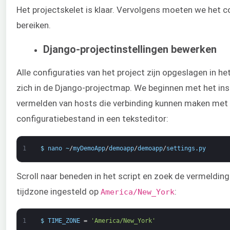
Het projectskelet is klaar. Vervolgens moeten we het c
bereiken.
Django-projectinstellingen bewerken
Alle configuraties van het project zijn opgeslagen in h
zich in de Django-projectmap. We beginnen met het inst
vermelden van hosts die verbinding kunnen maken met
configuratiebestand in een teksteditor:
1
$
nano
~
/
myDemoApp
/
demoapp
/
demoapp
/
settings
.
py
Scroll naar beneden in het script en zoek de vermeldin
tijdzone ingesteld op
:
America/New_York
1
$
TIME_ZONE
=
'America/New_York'