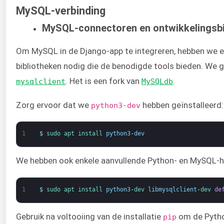
MySQL-verbinding
MySQL-connectoren en ontwikkelingsbib
Om MySQL in de Django-app te integreren, hebben we e
bibliotheken nodig die de benodigde tools bieden. We
. Het is een fork van
.
mysqlclient
MySQLdb
Zorg ervoor dat we
hebben geïnstalleerd:
python3-dev
1
$
sudo 
apt 
install 
python3
-
dev
We hebben ook enkele aanvullende Python- en MySQL-he
1
$
sudo 
apt 
install 
python3
-
dev 
libmysqlclient
-
dev 
de
Gebruik na voltooiing van de installatie
om de Pyth
pip