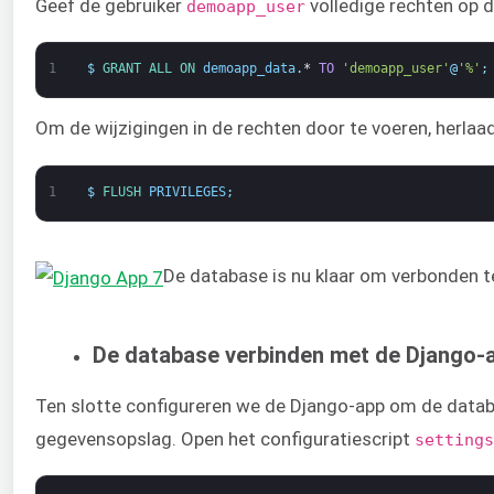
Geef de gebruiker
volledige rechten op 
demoapp_user
1
$
GRANT 
ALL 
ON 
demoapp_data
.
*
TO
'demoapp_user'
@
'%'
;
Om de wijzigingen in de rechten door te voeren, herlaa
1
$
FLUSH 
PRIVILEGES
;
De database is nu klaar om verbonden 
De database verbinden met de Django-
Ten slotte configureren we de Django-app om de datab
gegevensopslag. Open het configuratiescript
settings