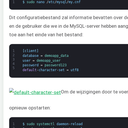
1
$
sudo 
nano
/
etc
/
mysql
/
my
.
cnf
Dit configuratiebestand zal informatie bevatten over
en de gebruiker die we in de MySQL-server hebben aan
toe aan het einde van het bestand:
1
[
client
]
2
database
=
demoapp_data
3
user
=
demoapp_user
4
password
=
password123
5
default
-
character
-
set
=
utf8
Om de wijzigingen door te vo
opnieuw opstarten:
1
$
sudo 
systemctl 
daemon
-
reload