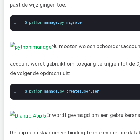
past de wijzigingen toe:
1
$
python 
manage
.
py 
migrate
Nu moeten we een beheerdersaccount
account wordt gebruikt om toegang te krijgen tot de 
de volgende opdracht uit:
1
$
python 
manage
.
py 
createsuperuser
Er wordt gevraagd om een gebruikersn
De app is nu klaar om verbinding te maken met de data