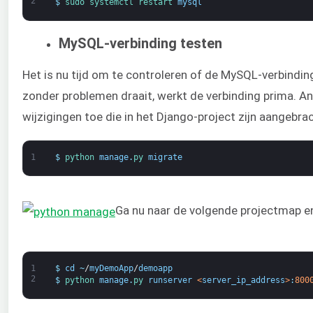
2
$
sudo 
systemctl 
restart 
mysql
MySQL-verbinding testen
Het is nu tijd om te controleren of de MySQL-verbindin
zonder problemen draait, werkt de verbinding prima. Ande
wijzigingen toe die in het Django-project zijn aangebrac
1
$
python 
manage
.
py 
migrate
Ga nu naar de volgende projectmap en
1
$
cd
~
/
myDemoApp
/
demoapp
2
$
python 
manage
.
py 
runserver
<
server_ip_address
>
:
800