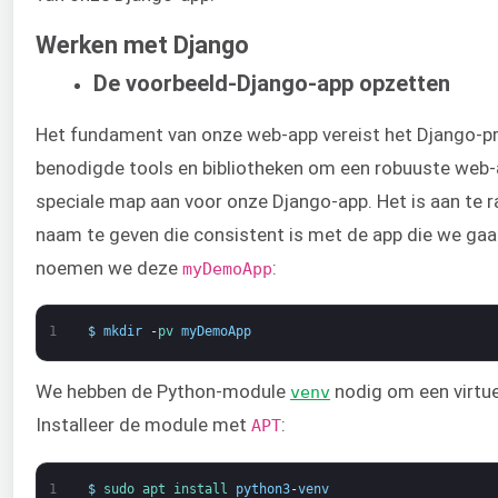
Werken met Django
De voorbeeld-Django-app opzetten
Het fundament van onze web-app vereist het Django-proj
benodigde tools en bibliotheken om een robuuste web
speciale map aan voor onze Django-app. Het is aan te 
naam te geven die consistent is met de app die we ga
noemen we deze
:
myDemoApp
1
$
mkdir
-
pv 
myDemoApp
We hebben de Python-module
nodig om een virtu
venv
Installeer de module met
:
APT
1
$
sudo 
apt 
install 
python3
-
venv