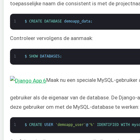
toepasselijke naam die consistent is met de projectna
1
$
CREATE 
DATABASE 
demoapp_data
;
Controleer vervolgens de aanmaak:
1
$
SHOW 
DATABASES
;
Maak nu een speciale MySQL-gebruiker 
gebruiker als de eigenaar van de database. De Django-
deze gebruiker om met de MySQL-database te werken:
1
$
CREATE 
USER
'demoapp_user'
@
'%'
IDENTIFIED 
WITH 
mys