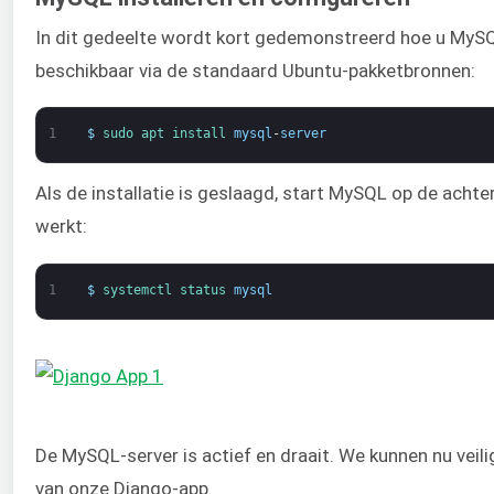
In dit gedeelte wordt kort gedemonstreerd hoe u MySQL 
beschikbaar via de standaard Ubuntu-pakketbronnen:
1
$
sudo 
apt 
install 
mysql
-
server
Als de installatie is geslaagd, start MySQL op de achte
werkt:
1
$
systemctl 
status 
mysql
De MySQL-server is actief en draait. We kunnen nu veil
van onze Django-app.