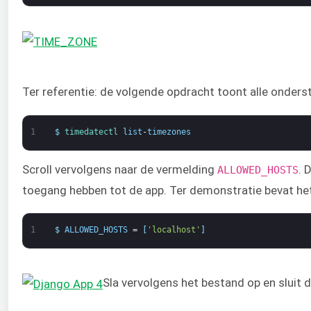
Ter referentie: de volgende opdracht toont alle onderst
1
$
timedatectl 
list
-
timezones
Scroll vervolgens naar de vermelding
. 
ALLOWED_HOSTS
toegang hebben tot de app. Ter demonstratie bevat het
1
$
ALLOWED_HOSTS
=
[
'localhost'
]
Sla vervolgens het bestand op en sluit 