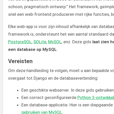
schoon, pragmatisch ontwerp.” Het framework, geïmpl
snel een web-frontend produceren met rijke functies, b
Elke web-app is voor zijn inhoud afhankelijk van data
framework is, ondersteunt het een aantal standaard d
PostgreSQL
,
SQLite
,
MySQL
, enz. Deze gids
laat zien 
een database op MySQL
.
Vereisten
Om deze handleiding te volgen, moet u aan bepaalde 
overgaat tot Django en de databaseverbinding:
Een geschikte webserver. In deze gids gebruike
Een correct geconfigureerde
Python 3-ontwikke
Een database-applicatie. Hier is een diepgaande
gebruiken van MySQL
.