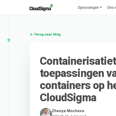
Oplossingen
Ons 
Terug naar blog
Containerisatie
toepassingen va
containers op h
CloudSigma
Zhenya Mocheva