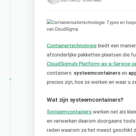
2021-06-25 · 6 min read
Containertechnologie
biedt een manier 
afzonderlijke pakketten plaatsen die fu
CloudSigma’s Platform-as-a-Service-o
containers:
systeemcontainers
en
app
precies zijn, hoe ze werken en waar u z
Wat zijn systeemcontainers?
Systeemcontainers
werken net als kle
en verwerken daarom doorgaans tools en
reden waarom ze het meest geschikt zij