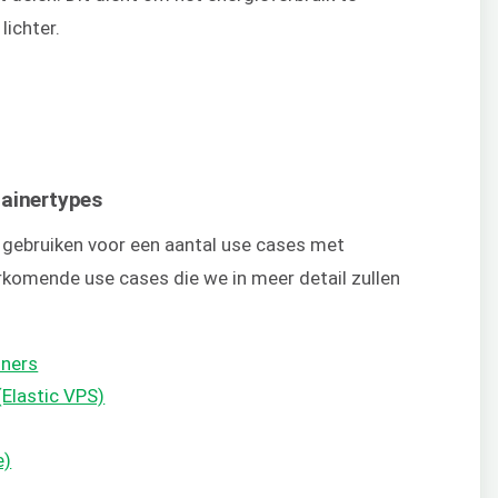
lichter.
tainertypes
s gebruiken voor een aantal use cases met
rkomende use cases die we in meer detail zullen
iners
(Elastic VPS)
e)