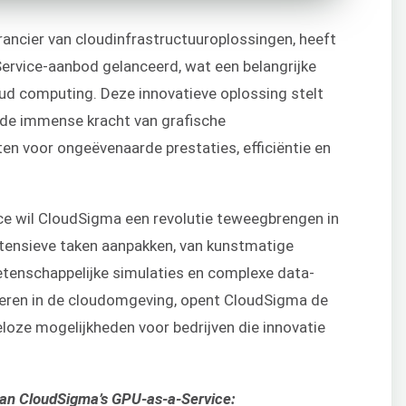
ncier van cloudinfrastructuuroplossingen, heeft
Service-aanbod gelanceerd, wat een belangrijke
loud computing. Deze innovatieve oplossing stelt
 de immense kracht van grafische
en voor ongeëvenaarde prestaties, efficiëntie en
ce wil CloudSigma een revolutie teweegbrengen in
tensieve taken aanpakken, van kunstmatige
wetenschappelijke simulaties en complexe data-
reren in de cloudomgeving, opent CloudSigma de
eloze mogelijkheden voor bedrijven die innovatie
van CloudSigma’s GPU-as-a-Service: