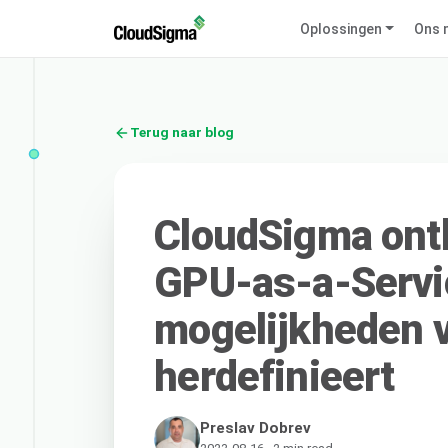
Oplossingen
Ons 
Terug naar blog
CloudSigma ont
GPU-as-a-Servic
mogelijkheden 
herdefinieert
Preslav Dobrev