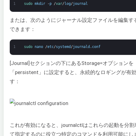
1
sudo 
mkdir
-
p
/
var
/
log
/
journal
または、次のようにジャーナル設定ファイルを編集す
できます：
1
sudo 
nano
/
etc
/
systemd
/
journald
.
conf
[Journal]セクションの下にあるStorage=オプションを
「persistent」に設定すると、永続的なロギングが有
す：
これが有効になると、journalctlはこれらの起動を分
て指定するのに役立つ特定のコマンドを利用可能にし