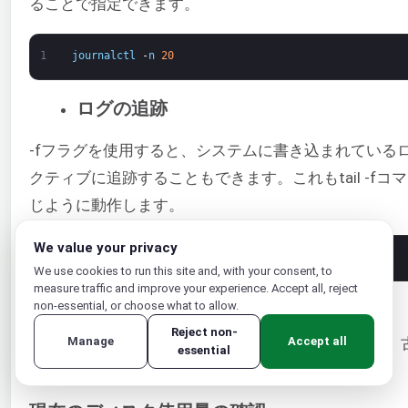
ることで指定できます。
1
journalctl
-
n
20
ログの追跡
-fフラグを使用すると、システムに書き込まれている
クティブに追跡することもできます。これもtail -fコ
じように動作します。
We value your privacy
1
journalctl
-
f
We use cookies to run this site and, with your consent, to
measure traffic and improve your experience. Accept all, reject
ジャーナルのメンテナンス
non-essential, or choose what to allow.
Reject non-
ログは容量を消費します。空き容量を増やすために、
Manage
Accept all
essential
の一部を削除することを検討する価値があります。