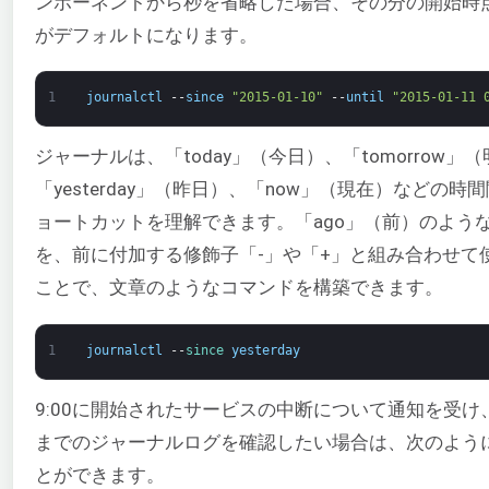
ンポーネントから秒を省略した場合、その分の開始時点
がデフォルトになります。
1
journalctl
--
since
"2015-01-10"
--
until
"2015-01-11 
ジャーナルは、「today」（今日）、「tomorrow」
「yesterday」（昨日）、「now」（現在）などの時
ョートカットを理解できます。「ago」（前）のよう
を、前に付加する修飾子「-」や「+」と組み合わせて
ことで、文章のようなコマンドを構築できます。
1
journalctl
--
since 
yesterday
9:00に開始されたサービスの中断について通知を受け
までのジャーナルログを確認したい場合は、次のよう
とができます。