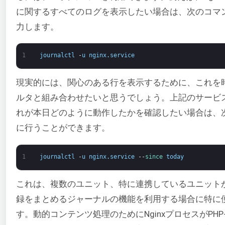
に関するすべてのログを表示したい場合は、次のコマ
力します。
1
journalctl
-
u
nginx
.
service
現実的には、関心のある行を表示するために、これを
ルタと組み合わせたいと思うでしょう。上記のサービ
れが本日どのように動作したかを確認したい場合は、
に行うことができます。
1
journalctl
-
u
nginx
.
service
--
since 
today
これは、複数のユニット、特に連携しているユニット
録をまとめるジャーナルの機能を利用する場合に特に
す。動的コンテンツ処理のためにNginxプロセスがPHP-