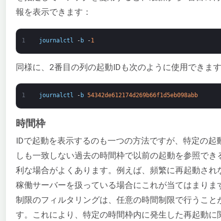
報を表示できます：
1
journalctl
-
b
-
1
同様に、2番目の列の起動IDも次のように使用できま
1
journalctl
-
b
54342de612174d269b66f1d5eb098abb
時間枠
IDで起動を表示するのも一つの方法ですが、特定の起
しも一致しない過去の時間枠で以前の起動を参照でき
利な場合がよくあります。例えば、頻繁に再起動され
稼働サーバーを扱っている場合にこれが当てはまりま
制限のフィルタリングは、任意の時間制限で行うこと
す。これにより、特定の時間枠内に発生した再起動に