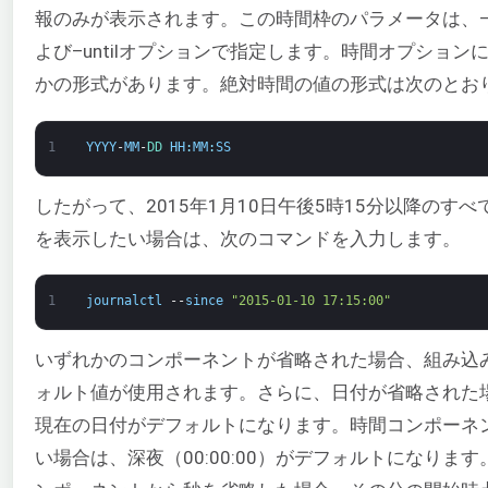
報のみが表示されます。この時間枠のパラメータは、–si
よび–untilオプションで指定します。時間オプション
かの形式があります。絶対時間の値の形式は次のとお
1
YYYY
-
MM
-
DD 
HH
:
MM
:
SS
したがって、2015年1月10日午後5時15分以降のすべ
を表示したい場合は、次のコマンドを入力します。
1
journalctl
--
since
"2015-01-10 17:15:00"
いずれかのコンポーネントが省略された場合、組み込
ォルト値が使用されます。さらに、日付が省略された
現在の日付がデフォルトになります。時間コンポーネ
い場合は、深夜（00:00:00）がデフォルトになりま