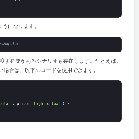
ようになります。
r=popular
渡す必要があるシナリオも存在します。たとえば、
い場合は、以下のコードを使用できます。
pular'
,
price
:
'high-to-low'
}
}