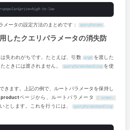
r=popular&price=high-to-low
ラメータの設定方法のまとめです：
.
queryParams
lingを使用したクエリパラメータの消失防
タは失われがちです。たとえば、引数
を渡した
arg0
したときには渡されません。
を使
queryParamsHandling
できます。上記の例で、ルートパラメータを保持し
、
product
ページから、ルートパラメータ
{
order
:
たいとします。これを行うには、
queryParamsHandling