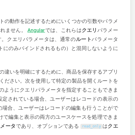
トの動作を記述するためにいくつかの引数やパラメ
しれません。
Angular
では、これらは
クエリ
パラメー
す。クエリパラメータは、通常の
ルート
パラメータ
トにのみバインドされるもの）と混同しないように
の違いを明確にするために、商品を保存するアプリ
ください。次を使用して特定の製品を開くルートを
のようにクエリパラメータを指定することもできま
設定されている場合、ユーザーはレコードの表示の
の場合、ユーザーはレコードの編集も行うことがで
けで編集と表示の両方のユースケースを処理できま
ラメータ
であり、オプションである
は
クエ
read_only