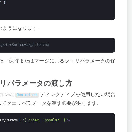
'
}
のようになります。
opular&price=high-to-low
た、保持またはマージによるクエリパラメータの保
たクエリパラメータの渡し方
ションに
ディレクティブを使用したい場合
RouterLink
してクエリパラメータを渡す必要があります。
eryParams
]
=
"{ order: 'popular' }"
>