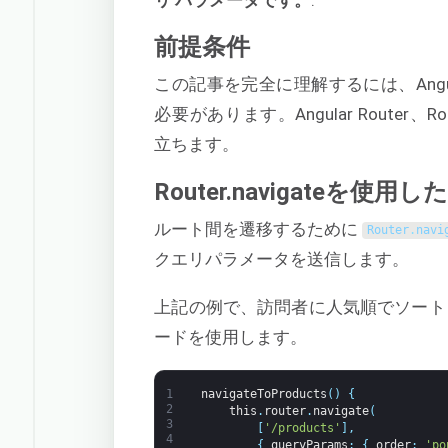
前提条件
この記事を完全に理解するには、Ang
必要があります。Angular Router、Ro
立ちます。
Router.navigate
ルート間を遷移するために
Router
.
navi
クエリパラメータを送信します。
上記の例で、訪問者に人気順でソート
ードを使用します。
1
navigateToProducts
(
)
{
2
this
.
router
.
navigate
(
3
[
'/products'
]
,
4
{
queryParams
:
{
order
:
'po