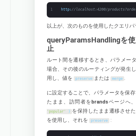
1
http
:
//localhost:4200/products?orde
以上が、次のものを使用したクエリパ
queryParamsHand
止
ルート間を遷移するとき、パラメー
場合、その後のルーティングが発生
用し、値を
または
.
preserve
merge
に設定することで、パラメータを保存
たまま、訪問者を
brands
ページへ
を保持したまま遷移させ
'popular'
}
を使用し、それを
:
preserve