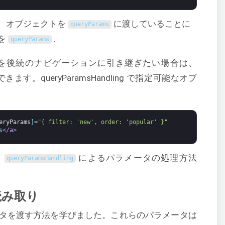
、オブジェクトを
に渡していることに
queryParams
を
.
queryParams
を後続のナビゲーションに引き継ぎたい場合は、
す。queryParamsHandling で指定可能なオプ
eryParams
]
=
"{ filter: 'new', order: 'popular' }"
s
</a>
、
によるパラメータの処理方法
queryParamsHandling
読み取り
タを渡す方法を学びました。これらのパラメータは