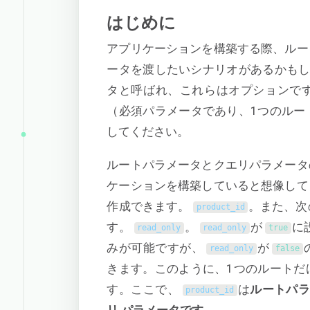
はじめに
アプリケーションを構築する際、ルー
ータを渡したいシナリオがあるかも
タと呼ばれ、これらはオプションで
（必須パラメータであり、1つのルー
してください。
ルートパラメータとクエリパラメータ
ケーションを構築していると想像して
作成できます。
。また、次
product_id
す。
。
が
に
read_only
read_only
true
みが可能ですが、
が
read_only
false
きます。このように、1つのルートだ
す。ここで、
は
ルートパ
product_id
リ
パラメータです。
.