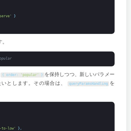
serve'
}
す。
opular
タ
を保持しつつ、新しいパラメー
{
order
:
'popular'
}
たいとします。その場合は、
を
queryParamsHandling
-to-low'
}
,