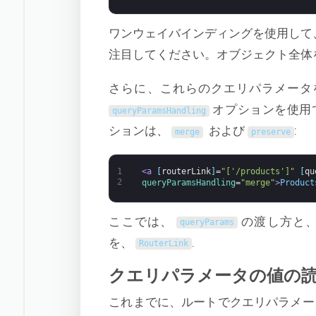
ワンウェイバインディングを使用して
注目してください。オブジェクト全体
さらに、これらのクエリパラメータ
オプションを使用できま
queryParamsHandling
ションは、
および
:
merge
preserve
1
<a 
[
routerLink
]
=
"['/products']"
[
qu
2
queryParamsHandling
=
"merge"
>
Product
ここでは、
の渡し方と
queryParams
を、
.
RouterLink
クエリパラメータの値の
これまでに、ルートでクエリパラメー