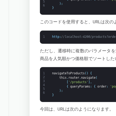
5
)
;
6
}
このコードを使用すると、URLは次の
1
http
:
//localhost:4200/products?orde
ただし、遷移時に複数のパラメータを
商品を人気順かつ価格順でソートした
1
navigateToProducts
(
)
{
2
this
.
router
.
navigate
(
3
[
'/products'
]
,
4
{
queryParams
:
{
order
:
'po
5
)
;
6
}
今回は、URLは次のようになります。