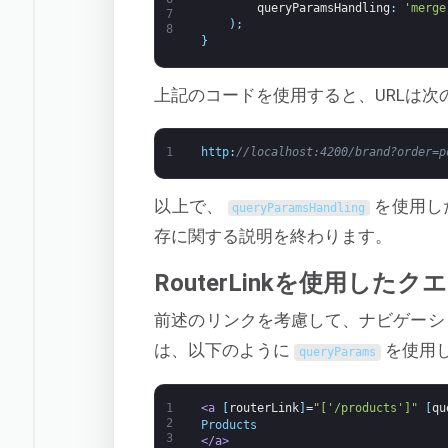
queryParamsHandling
:
'merge
7
)
;
8
}
上記のコードを使用すると、URLは次
1
http
:
//localhost:4200/brand?order=p
以上で、
を使用し
queryParamsHandling
存に関する説明を終わります。
RouterLinkを使用し
前述のリンクを考慮して、ナビゲー
は、以下のように
を使用
queryParams
1
<a 
[
routerLink
]
=
"['/products']"
[
qu
2
Products
3
</a>