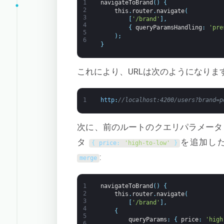
1
navigateToBrand
(
)
{
2
this
.
router
.
navigate
(
3
[
'/brand'
]
,
4
{
queryParamsHandling
:
'pre
5
)
;
6
}
これにより、URLは次のようになりま
1
http
:
//localhost:4200/users?brand=p
次に、前のルートのクエリパラメー
タ
を追加し
{
price
:
'high-to-low'
}
:
merge
1
navigateToBrand
(
)
{
2
this
.
router
.
navigate
(
3
[
'/brand'
]
,
4
{
5
queryParams
:
{
price
:
'high
6