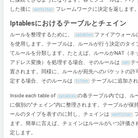
した後に
フレームワークに決定を返します
netfilter
Iptablesにおけるテーブルとチェイン
ルールを整理するために、
ファイアウォール
iptables
を使用します。テーブルは、ルールが行う決定のタイ
てルールを分類します。たとえば、ルールがNAT（ネ
アドレス変換）を処理する場合、そのルールは
テ
nat
置されます。同様に、ルールが宛先へのパケットの許
定する場合、そのルールは
テーブルに追加され
filter
Inside each table of
の各テーブル内では、ル
iptables
に個別の“チェイン”内に整理されます。テーブルが保
ールのタイプを表すのに対し、チェインは
netfilter
ます。簡単に言えば、チェインはルールがいつ評価さ
定します。