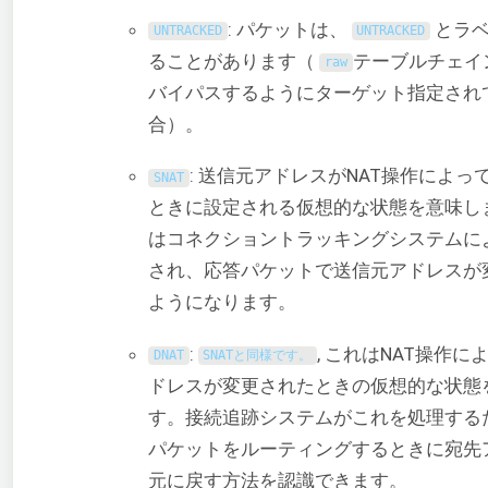
: パケットは、
とラベ
UNTRACKED
UNTRACKED
ることがあります（
テーブルチェイ
raw
バイパスするようにターゲット指定され
合）。
: 送信元アドレスがNAT操作によっ
SNAT
ときに設定される仮想的な状態を意味し
はコネクショントラッキングシステムに
され、応答パケットで送信元アドレスが
ようになります。
:
, これはNAT操作
DNAT
SNATと同様です。
ドレスが変更されたときの仮想的な状態
す。接続追跡システムがこれを処理する
パケットをルーティングするときに宛先
元に戻す方法を認識できます。