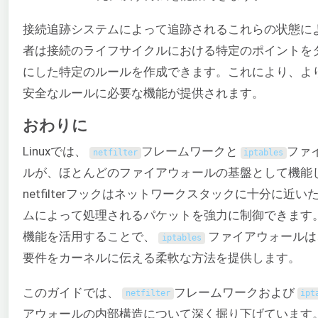
接続追跡システムによって追跡されるこれらの状態に
者は接続のライフサイクルにおける特定のポイントを
にした特定のルールを作成できます。これにより、よ
安全なルールに必要な機能が提供されます。
おわりに
Linuxでは、
フレームワークと
ファ
netfilter
iptables
ルが、ほとんどのファイアウォールの基盤として機能
netfilterフックはネットワークスタックに十分に近
ムによって処理されるパケットを強力に制御できます
機能を活用することで、
ファイアウォールは
iptables
要件をカーネルに伝える柔軟な方法を提供します。
このガイドでは、
フレームワークおよび
netfilter
ipt
アウォールの内部構造について深く掘り下げています