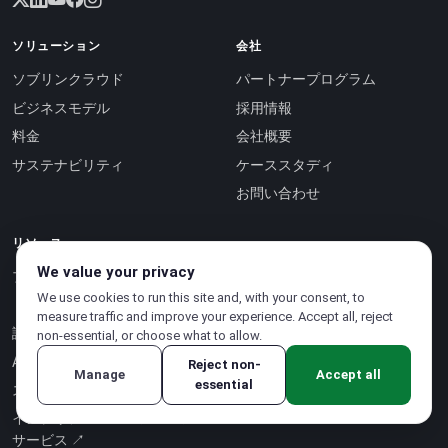
ソリューション
会社
ソブリンクラウド
パートナープログラム
ビジネスモデル
採用情報
料金
会社概要
サステナビリティ
ケーススタディ
お問い合わせ
リソース
We value your privacy
ブログ
We use cookies to run this site and, with your consent, to
ドキュメント
measure traffic and improve your experience. Accept all, reject
認証
non-essential, or choose what to allow.
APIリファレンス ↗
Reject non-
Manage
Accept all
essential
ステータスページ ↗
インテリジェンス・アズ・ア・
サービス ↗