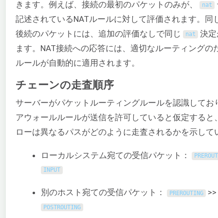
きます。例えば、接続の最初のパケットのみが、
nat
記述されているNATルールに対して評価されます。同
後続のパケットには、追加の評価なしで同じ
決定
nat
ます。NAT接続への応答には、適切なルーティングのた
ルールが自動的に適用されます。
チェーンの走査順序
サーバーがパケットルーティングルールを認識してお
アウォールルールが送信を許可していると仮定すると
ローは異なるパスがどのように走査されるかを示して
ローカルシステム宛ての受信パケット：
PREROUT
INPUT
別のホスト宛ての受信パケット：
>
PREROUTING
POSTROUTING