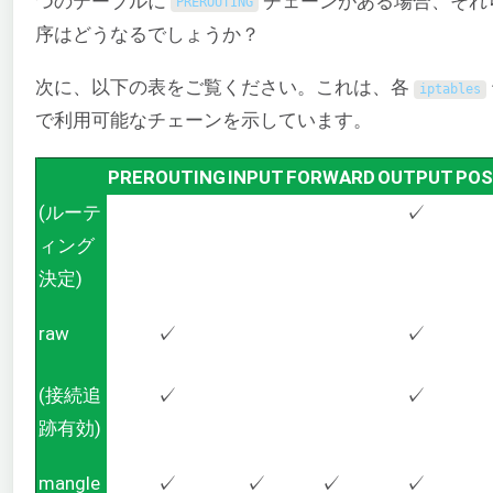
つのテーブルに
チェーンがある場合、それ
PREROUTING
序はどうなるでしょうか？
次に、以下の表をご覧ください。これは、各
iptables
で利用可能なチェーンを示しています。
PREROUTING
INPUT
FORWARD
OUTPUT
POS
(ルーテ
✓
ィング
決定)
raw
✓
✓
(接続追
✓
✓
跡有効)
mangle
✓
✓
✓
✓