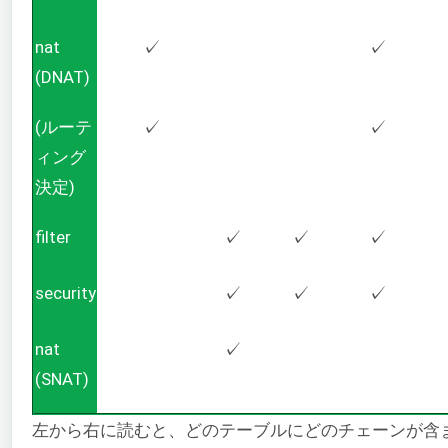
nat
✓
✓
(DNAT)
(ルーテ
✓
✓
ィング
決定)
filter
✓
✓
✓
security
✓
✓
✓
nat
✓
(SNAT)
左から右に読むと、どのテーブルにどのチェーンが含