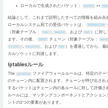
ローカルで生成されたパケット：
>>
OUTPUT
POS
結論として、これまで説明したすべての情報を組み合
ローカルシステム宛ての受信パケットは、
PREROUTING
（対象テーブル：
,
、および
）に対し
raw、
mangle
nat
ます。その後、
チェーン（対象テーブル：
INPUT
mang
,
、および
）を通過してから、最
filter、
security
nat
カルソケットに到達します。
Iptablesルール
The
ファイアウォールルールは、特定のテー
iptables
のチェーン内に配置されます。チェーンが呼び出され
するパケットはチェーン内の各ルールに対して評価さ
ルールには、マッチングコンポーネントとアクション
ントの2つの要素があります。