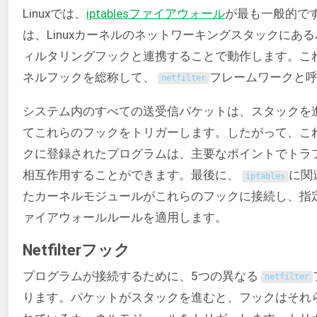
Linuxでは、
iptables
ファイアウォール
が最も一般的で
は、Linuxカーネルのネットワーキングスタックにあ
ィルタリングフックと連携することで動作します。こ
ネルフックを総称して、
フレームワークと
netfilter
システム内のすべての送受信パケットは、スタックを
てこれらのフックをトリガーします。したがって、こ
クに登録されたプログラムは、主要なポイントでトラ
相互作用することができます。最後に、
に関
iptables
たカーネルモジュールがこれらのフックに接続し、指
ァイアウォールルールを適用します。
Netfilterフック
プログラムが接続するために、5つの異なる
netfilter
ります。パケットがスタックを進むと、フックはそれ