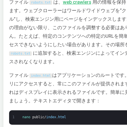
ファイル
は、
web crawlers
用の情報を保持
robots
.
txt
ます。ウェブクローラーはワールドワイドウェブを“ク
ル”し、検索エンジン用にページをインデックスします
の理由がない限り、このファイルを調整する必要はあ
ん。たとえば、特定のコンテンツへの特定のURLを簡
セスできないようにしたい場合があります。その場所
に追加すると、検索エンジンによってイン
robots
.
txt
スされなくなります。
ファイル
はアプリケーションのルートです
index
.
html
リにアクセスすると、常にこのファイルが提供されま
れはディスプレイに表示されるファイルです。簡単に
ましょう。テキストエディタで開きます：
1
nano 
public
/
index
.
html