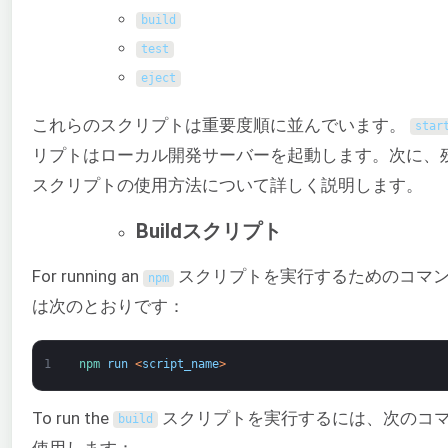
build
test
eject
これらのスクリプトは重要度順に並んでいます。
star
リプトはローカル開発サーバーを起動します。次に、
スクリプトの使用方法について詳しく説明します。
Buildスクリプト
For running an
スクリプトを実行するためのコマ
npm
は次のとおりです：
1
npm 
run
<
script_name
>
To run the
スクリプトを実行するには、次のコ
build
使用します：