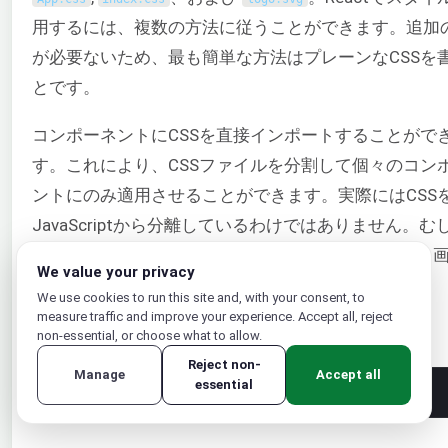
用するには、複数の方法に従うことができます。追加
が必要ないため、最も簡単な方法はプレーンなCSSを
とです。
コンポーネントにCSSを直接インポートすることがで
す。これにより、CSSファイルを分割して個々のコン
ントにのみ適用させることができます。実際にはCSS
JavaScriptから分離しているわけではありません。む
連するすべてのコンポーネント（CSS、JavaScript、
We value your privacy
ークアップ）をまとめてグループ化しています。
We use cookies to run this site and, with your consent, to
measure traffic and improve your experience. Accept all, reject
を
テキストエディタで開きます：
non-essential, or choose what to allow.
App
.
css
Reject non-
Manage
Accept all
essential
1
nano 
App
.
css