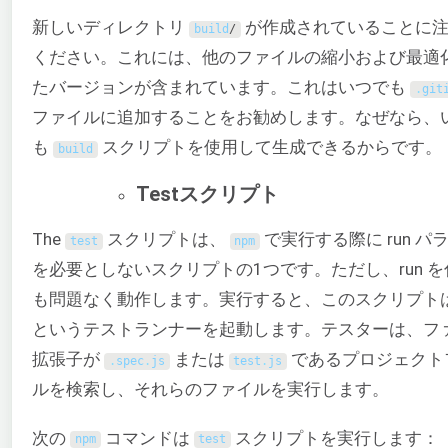
新しいディレクトリ
が作成されていることに注
build
/
ください。これには、他のファイルの縮小および最適
たバージョンが含まれています。これはいつでも
.
git
ファイルに追加することをお勧めします。なぜなら、
も
スクリプトを使用して生成できるからです。
build
Testスクリプト
The
スクリプトは、
で実行する際に run パ
test
npm
を必要としないスクリプトの1つです。ただし、run 
も問題なく動作します。実行すると、このスクリプト
というテストランナーを起動します。テスターは、フ
拡張子が
または
であるプロジェクト
.
spec
.
js
test
.
js
ルを検索し、それらのファイルを実行します。
次の
コマンドは
スクリプトを実行します：
npm
test