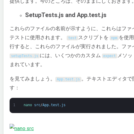
提供します。今のところは、そのままにしておきます
SetupTests.js and App.test.js
これらのファイルの名前が示すように、これらはファ
テストに使用されます。
スクリプトを
を使
test
npm
行すると、これらのファイルが実行されました。ファ
には、いくつかのカスタム
メソッ
setupTests
.
js
expect
まれています。
を見てみましょう。
。テキストエディタで
App
.
test
.
js
す：
1
nano 
src
/
App
.
test
.
js