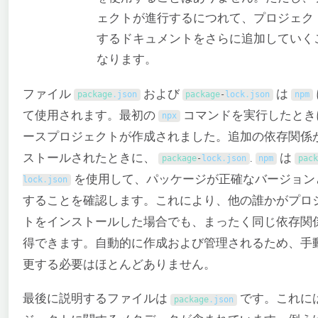
ェクトが進行するにつれて、プロジェク
するドキュメントをさらに追加していく
なります。
ファイル
および
は
package
.
json
package
-
lock
.
json
npm
て使用されます。最初の
コマンドを実行したとき
npx
ースプロジェクトが作成されました。追加の依存関係
ストールされたときに、
.
は
package
-
lock
.
json
npm
pack
を使用して、パッケージが正確なバージョン
lock
.
json
することを確認します。これにより、他の誰かがプロ
トをインストールした場合でも、まったく同じ依存関
得できます。自動的に作成および管理されるため、手
更する必要はほとんどありません。
最後に説明するファイルは
です。これに
package
.
json