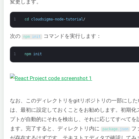
変更します。
1
cd 
cloudsigma
-
node
-
tutorial
/
次の
コマンドを実行します：
npm 
init
1
npm 
init
なお、このディレクトリをgitリポジトリの一部にした
は、最初に設定しておくことをお勧めします。初期化
プトが自動的にそれを検出し、それに応じてすべてを
ます。完了すると、ディレクトリ内に
フ
package
.
json
が存在するはずです。テキストエディタで確認してみ