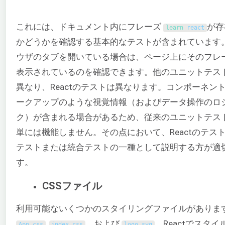
これには、ドキュメント内にフレーズ
が存
learn 
react
かどうかを確認する基本的なテストが含まれています
ウザのタブを開いている場合は、ページ上にそのフレ
表示されているのを確認できます。他のユニットテス
異なり、Reactのテストは異なります。コンポーネン
ークアップのような視覚情報（およびデータ操作のロ
ク）が含まれる場合があるため、従来のユニットテス
単には機能しません。その点において、Reactのテス
テストまたは統合テストの一種として説明する方が適
す。
CSSファイル
利用可能ないくつかのスタイリングファイルがありま
,
、および
。Reactでスタイ
App
.
css
index
.
css
logo
.
svg