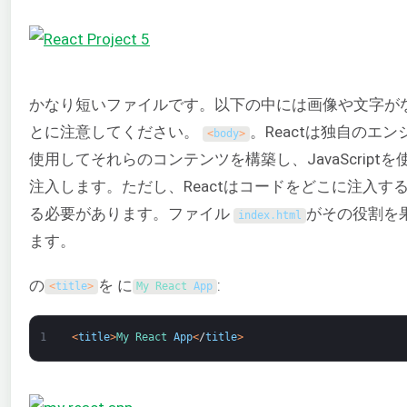
かなり短いファイルです。以下の中には画像や文字が
とに注意してください。
。Reactは独自のエン
<
body
>
使用してそれらのコンテンツを構築し、JavaScriptを
注入します。ただし、Reactはコードをどこに注入す
る必要があります。ファイル
がその役割を
index
.
html
ます。
の
を に
:
<
title
>
My 
React 
App
1
<
title
>
My 
React 
App
<
/
title
>