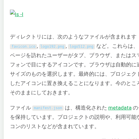
ディレクトリには、次のようなファイルが含まれます
,
,
など。これらは、
favicon
.
ico
logo192
.
png
logo512
.
png
ページを訪れたユーザーがタブ、ブラウザ、またはス
フォンで目にするアイコンです。ブラウザは自動的に
サイズのものを選択します。最終的には、プロジェク
したアイコンに置き換えることになります。今のとこ
そのままにしておきます。
ファイル
は、構造化された
metadata
の
manifest
.
json
を保持しています。プロジェクトの説明や、利用可能
コンのリストなどが含まれています。