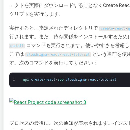
ェクトを実際にダウンロードすることなくCreate React
クリプトを実行します。
実行すると、指定されたディレクトリで
create
-
react
-
a
行されます。また、依存関係をインストールするため
コマンドも実行されます。使いやすさを考慮し
install
こでは
という名前を使
cloudsigma
-
react
-
react
-
tutorial
す。次のコマンドを実行してください：
1
npx 
create
-
react
-
app 
cloudsigma
-
react
-
tutorial
プロセスの最後に、次の通知が表示されます。インス