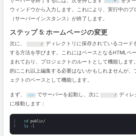
サーバーを終了するには、次を押します
をター
Ctrl
+
C
ウィンドウから入力します。これにより、実行中のプ
（サーバーインスタンス）が終了します。
ステップ 5: ホームページの変更
次に、
ディレクトリに保存されているコード
public
/
する方法を学びます。これにはベースとなるHTMLペ
まれており、プロジェクトのルートとして機能します
的にこれ以上編集する必要はないかもしれませんが、
ェクトのベースとして機能します。
まず、
でサーバーを起動し、次に
ディレ
npm
public
/
に移動します：
1
cd 
public
/
2
ls
-
l