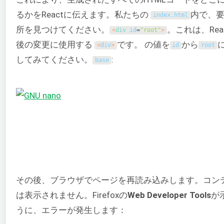
るかをReactに伝えます。私たちの
内で、要
index
.
html
所を見つけてください。
。これは、Rea
<
div 
id
=
"root"
>
後の変更に使用する
です。 の値を
から
<
div
>
id
root
してみてください。
:
base
その後、ブラウザでページを再読み込みします。コン
は表示されません。Firefoxの
Web Developer Tools
が
うに、エラーが発生します：