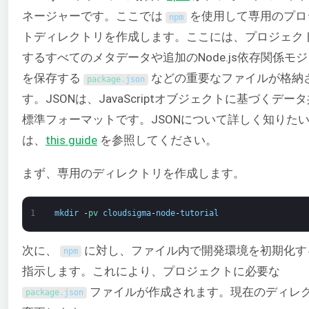
ネージャーです。ここでは
を使用して専用のプロ
npm
トディレクトリを作成します。ここには、プロジェク
するすべてのメタデータや追加のNode.js依存関係モ
を保存する
などの重要なファイルが格納
package
.
json
す。JSONは、JavaScriptオブジェクトに基づくデー
標準フォーマットです。JSONについて詳しく知りた
は、
this guide
を参照してください。
まず、専用のディレクトリを作成します。
1
mkdir
-
pv 
cloudsigma
-
node
-
tutorial
次に、
に対し、ファイル内で開発環境を初期化す
npm
指示します。これにより、プロジェクトに必要な
ファイルが作成されます。現在のディレ
package
.
json