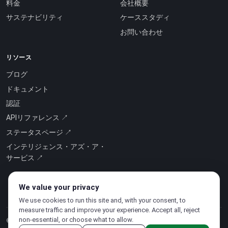
料金
会社概要
サステナビリティ
ケーススタディ
お問い合わせ
リソース
ブログ
ドキュメント
認証
APIリファレンス ↗
ステータスページ ↗
インテリジェンス・アズ・ア・
サービス ↗
We value your privacy
We use cookies to run this site and, with your consent, to
measure traffic and improve your experience. Accept all, reject
non-essential, or choose what to allow.
© 2026 CloudSigma Holding AG.
無断複写・転載を禁じます
.