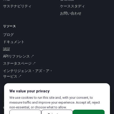
サステナビリティ
ケーススタディ
お問い合わせ
リソース
ブログ
ドキュメント
認証
APIリファレンス ↗
ステータスページ ↗
インテリジェンス・アズ・ア・
サービス ↗
We value your privacy
We use cookies to run this site and, with your consent, to
measure traffic and improve your experience. Accept all, reject
non-essential, or choose what to allow.
© 2026 CloudSigma Holding AG.
無断複写・転載を禁じます
.