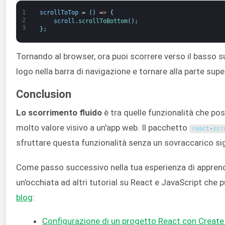
1
scrollToTop
=
(
)
=
>
{
2
scroll
.
scrollToBottom
(
)
;
3
}
;
Tornando al browser, ora puoi scorrere verso il basso sul
logo nella barra di navigazione e tornare alla parte supe
Conclusion
Lo scorrimento fluido
è tra quelle funzionalità che p
molto valore visivo a un'app web. Il pacchetto
react
-
scr
sfruttare questa funzionalità senza un sovraccarico sig
Come passo successivo nella tua esperienza di appren
un'occhiata ad altri tutorial su React e JavaScript che 
blog
:
Configurazione di un progetto React con Create