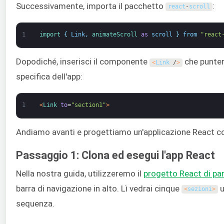
Successivamente, importa il pacchetto
:
react
-
scroll
1
import
{
Link
,
animateScroll 
as
scroll
}
from
"react
Dopodiché, inserisci il componente
che punter
<
Link
/
>
specifica dell'app:
1
<
Link 
to
=
"section1"
>
Andiamo avanti e progettiamo un'applicazione React co
Passaggio 1: Clona ed esegui l'app React
Nella nostra guida, utilizzeremo il
progetto React di pa
barra di navigazione in alto. Lì vedrai cinque
u
<
sezioni
>
sequenza.