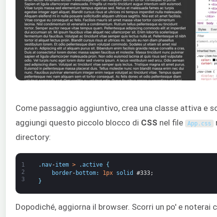
Come passaggio aggiuntivo, crea una classe attiva e sott
aggiungi questo piccolo blocco di
CSS
nel file
App
.
css
directory:
1
.
nav
-
item
>
.
active
{
2
border
-
bottom
:
1px
solid
#333;
3
}
Dopodiché, aggiorna il browser. Scorri un po' e noterai c