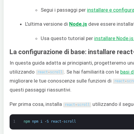
Segui i passaggi per
installare e configur
L'ultima versione di
Node.js
deve essere installa
Usa questo tutorial per
installare Node.j
La configurazione di base: installare react
In questa guida adatta ai principianti, progetteremo u
utilizzando
. Se hai familiarità con le
basi d
react
-
scroll
migliorare le tue conoscenze sulle funzioni di
react
-
scr
questi passaggi riassuntivi.
Per prima cosa, installa
utilizzando il se
react
-
scroll
1
npm 
npm
i
-
S
react
-
scroll