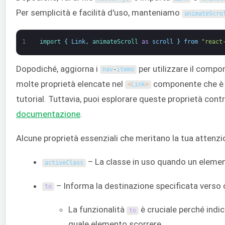
Per semplicità e facilità d'uso, manteniamo
animateScro
1
import
{
Link
,
animateScroll 
as
scroll
}
from
"react
Dopodiché, aggiorna i
per utilizzare il comp
nav
-
items
molte proprietà elencate nel
componente che è b
<
Link
>
tutorial. Tuttavia, puoi esplorare queste proprietà cont
documentazione
.
Alcune proprietà essenziali che meritano la tua attenzi
– La classe in uso quando un elemen
activeClass
– Informa la destinazione specificata verso c
to
La funzionalità
è cruciale perché indi
to
quale elemento scorrere.