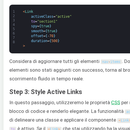
1
<
Link
2
activeClass
=
"active"
3
to
=
"section1"
4
spy
=
{
true
}
5
smooth
=
{
true
}
6
offset
=
{
-
70
}
7
duration
=
{
500
}
8
>
Considera di aggiornare tutti gli elementi
. Do
nav
-
items
elementi sono stati aggiunti con successo, torna al br
scorrimento fluido in tempo reale.
Step 3: Style Active Links
In questo passaggio, utilizzeremo le proprietà
CSS
per 
blocco di codice e renderlo elegante. La funzionalità
a
di delineare una classe e applicare il componente
<
Link
è attivo. Se il
che stai utilizzando ha la visu
to
<
Link
>