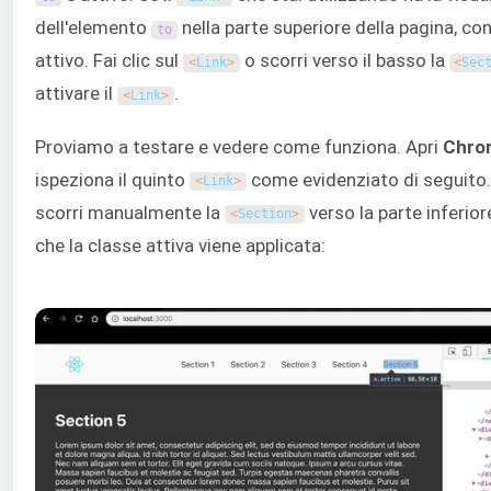
dell'elemento
nella parte superiore della pagina, con
to
attivo. Fai clic sul
o scorri verso il basso la
<
Link
>
<
Sec
attivare il
.
<
Link
>
Proviamo a testare e vedere come funziona. Apri
Chro
ispeziona il quinto
come evidenziato di seguito. 
<
Link
>
scorri manualmente la
verso la parte inferior
<
Section
>
che la classe attiva viene applicata: