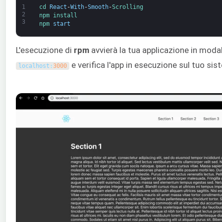
1
cd 
React
-
With
-
Smooth
-
Scrolling
2
npm 
install
3
npm 
start
L'esecuzione di
rpm
avvierà la tua applicazione in modal
e verifica l'app in esecuzione sul tuo sis
localhost
:
3000