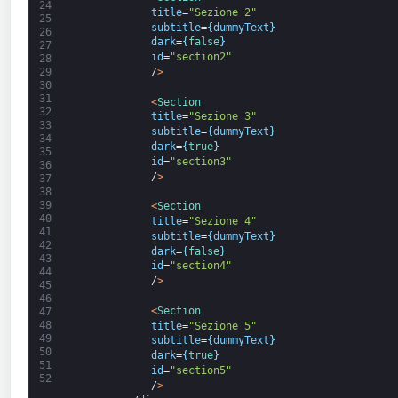
24
title
=
"Sezione 2"
25
subtitle
=
{
dummyText
}
26
dark
=
{
false
}
27
id
=
"section2"
28
/
>
29
30
31
<
Section
32
title
=
"Sezione 3"
33
subtitle
=
{
dummyText
}
34
dark
=
{
true
}
35
id
=
"section3"
36
/
>
37
38
39
<
Section
40
title
=
"Sezione 4"
41
subtitle
=
{
dummyText
}
42
dark
=
{
false
}
43
id
=
"section4"
44
/
>
45
46
<
Section
47
48
title
=
"Sezione 5"
49
subtitle
=
{
dummyText
}
50
dark
=
{
true
}
51
id
=
"section5"
52
/
>