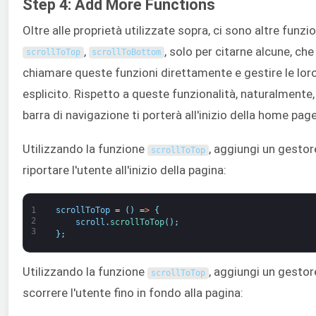
Step 4: Add More Functions
Oltre alle proprietà utilizzate sopra, ci sono altre funz
,
, solo per citarne alcune, che
scrollToTop
scrollToBottom
chiamare queste funzioni direttamente e gestire le lor
esplicito. Rispetto a queste funzionalità, naturalmente, i
barra di navigazione ti porterà all'inizio della home page
Utilizzando la funzione
, aggiungi un gestore
scrollToTop
riportare l'utente all'inizio della pagina:
1
scrollToTop
=
(
)
=
>
{
2
scroll
.
scrollToTop
(
)
;
3
}
;
Utilizzando la funzione
, aggiungi un gestore
scrollToTop
scorrere l'utente fino in fondo alla pagina: