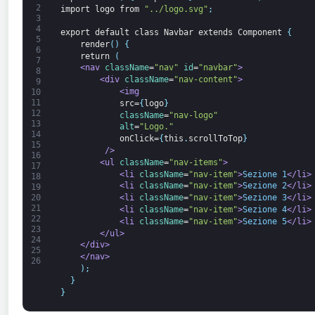
2
import
logo
from
"../logo.svg"
;
3
4
export
default
class
Navbar
extends
Component
{
5
render
(
)
{
6
return
(
7
<nav 
className
=
"nav"
id
=
"navbar"
>
8
<div 
className
=
"nav-content"
>
9
<img
10
11
src=
{
logo
}
12
className
=
"nav-logo"
13
alt
=
"Logo."
14
onClick=
{
this
.
scrollToTop
}
15
         />
16
<ul 
className
=
"nav-items"
>
17
<li 
className
=
"nav-item"
>
Sezione 1
</li>
18
<li 
className
=
"nav-item"
>
Sezione 2
</li>
19
20
<li 
className
=
"nav-item"
>
Sezione 3
</li>
21
<li 
className
=
"nav-item"
>
Sezione 4
</li>
22
<li 
className
=
"nav-item"
>
Sezione 5
</li>
23
</ul>
24
</div>
25
</nav>
26
)
;
}
}