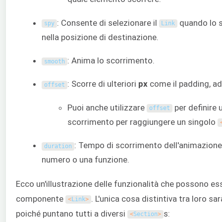
: Consente di selezionare il
quando lo s
spy
Link
nella posizione di destinazione.
: Anima lo scorrimento.
smooth
: Scorre di ulteriori
px
come il padding, a
offset
Puoi anche utilizzare
per definire 
offset
scorrimento per raggiungere un singolo
: Tempo di scorrimento dell'animazione
duration
numero o una funzione.
Ecco un'illustrazione delle funzionalità che possono ess
componente
. L'unica cosa distintiva tra loro sa
<
Link
>
poiché puntano tutti a diversi
s:
<
Section
>