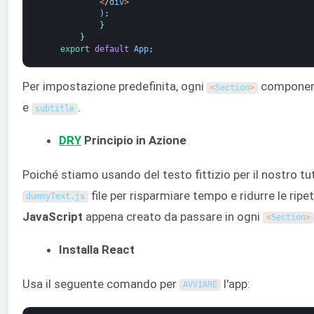
<
/
div
>
)
;
}
}
export 
default
App
;
Per impostazione predefinita, ogni
component
<
Section
>
e
.
subtitle
DRY
Principio in Azione
Poiché stiamo usando del testo fittizio per il nostro t
file per risparmiare tempo e ridurre le ripetiz
dummyText
.
js
JavaScript
appena creato da passare in ogni
<
Section
>
Installa React
Usa il seguente comando per
l'app:
AVVIARE