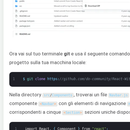
Ora vai sul tuo terminale
git
e usa il seguente comando
progetto sulla tua macchina locale:
1
$
git 
clone
https
:
//github.com/do-community/React-Wi
Nella directory
, troverai un file
src
/
Components
Navbar
.
js
componente
con gli elementi di navigazione
<
Navbar
>
corrispondenti a cinque
sezioni uniche dispo
<
Section
>
1
import
React
,
{
Component
}
from
"react"
;