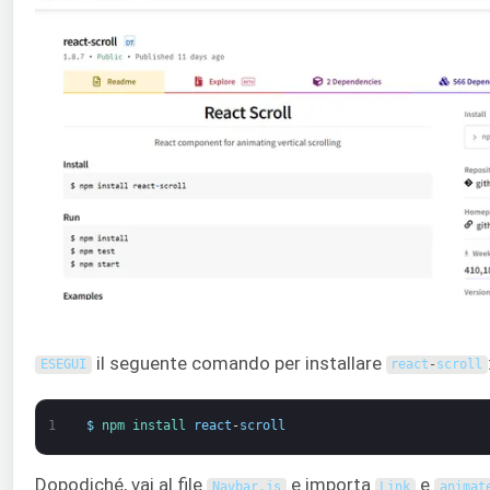
il seguente comando per installare
ESEGUI
react
-
scroll
1
$
npm 
install 
react
-
scroll
Dopodiché, vai al file
e importa
e
Navbar
.
js
Link
animat