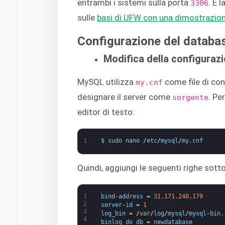
entrambi i sistemi sulla porta
. È 
3306
sulle
basi di UFW con una dimostrazio
Configurazione del databa
Modifica della configuraz
MySQL utilizza
come file di co
my.cnf
designare il server come
. Pe
sorgente
editor di testo:
1
$
sudo 
nano
/
etc
/
mysql
/
my
.
cnf
Quindi, aggiungi le seguenti righe sott
1
bind
-
address
=
31.171.240.179
2
server
-
id
=
1
3
log_bin
=
/
var
/
log
/
mysql
/
mysql
-
bin
.
4
binlog_do_db
=
newdatabase