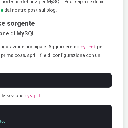
la porta predefinita per MySQL. Puoi saperne di più
ne
dal nostro post sul blog.
se sorgente
ione di MySQL
nfigurazione principale. Aggiorneremo
per
my.cnf
r prima cosa, apri il file di configurazione con un
o la sezione
:
mysqld
log