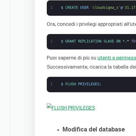
1
$
CREATE 
USER
'cloudsigma_s'
@
'31.17
Ora, concedi i privilegi appropriati all'u
1
$
GRANT 
REPLICATION 
SLAVE 
ON *
.
*
TO
Puoi saperne di più su
utenti e permes
Successivamente, ricarica la tabella dei
1
$
FLUSH 
PRIVILEGES
;
Modifica del database