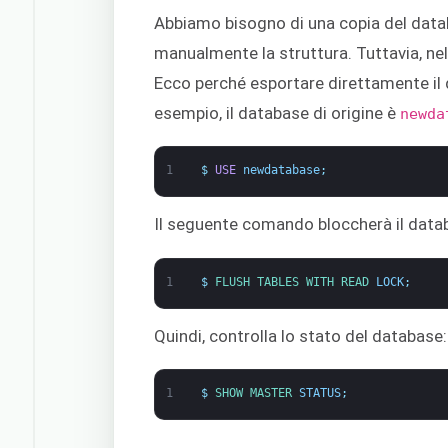
Abbiamo bisogno di una copia del databa
manualmente la struttura. Tuttavia, ne
Ecco perché esportare direttamente il 
esempio, il database di origine è
newda
1
$
USE
newdatabase
;
Il seguente comando bloccherà il data
1
$
FLUSH 
TABLES 
WITH 
READ 
LOCK
;
Quindi, controlla lo stato del database:
1
$
SHOW 
MASTER 
STATUS
;