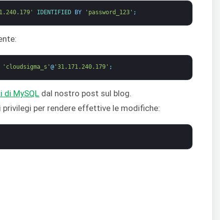
1.240.179'
IDENTIFIED 
BY
'password_123'
;
tente:
'cloudsigma_s'
@
'31.171.240.179'
;
si di MySQL
dal nostro post sul blog.
 privilegi per rendere effettive le modifiche: