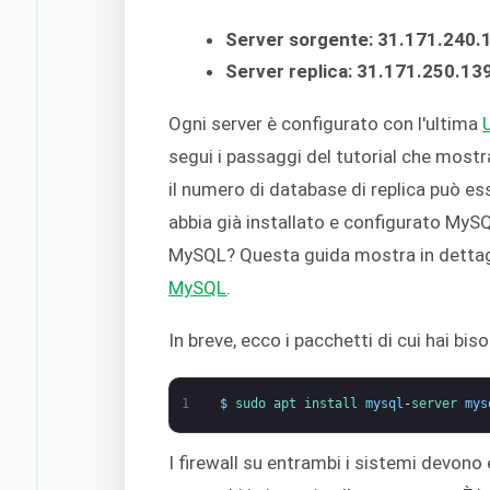
Server sorgente: 31.171.240.
Server replica: 31.171.250.13
Ogni server è configurato con l'ultima
segui i passaggi del tutorial che most
il numero di database di replica può e
abbia già installato e configurato MySQL
MySQL? Questa guida mostra in dettagl
MySQL
.
In breve, ecco i pacchetti di cui hai bis
1
$
sudo 
apt 
install 
mysql
-
server 
mys
I firewall su entrambi i sistemi devono 