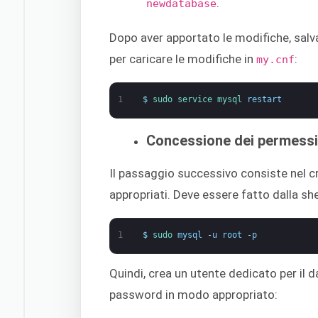
.
newdatabase
Dopo aver apportato le modifiche, salva 
per caricare le modifiche in
:
my.cnf
1
$
sudo 
service 
mysql 
restart
Concessione dei permessi a
Il passaggio successivo consiste nel cre
appropriati. Deve essere fatto dalla she
1
$
sudo 
mysql
-
u
root
-
p
Quindi, crea un utente dedicato per il d
password in modo appropriato: