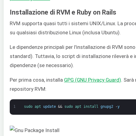
Installazione di RVM e Ruby on Rails
RVM supporta quasi tutti i sistemi UNIX/Linux. La proc
su qualsiasi distribuzione Linux (inclusa Ubuntu).
Le dipendenze principali per l'installazione di RVM son
standard). Tuttavia, lo script di installazione rileverà 
dipendenze (se necessario).
Per prima cosa, installa
GPG (GNU Privacy Guard)
. Sarà
repository RVM:
1
sudo 
apt 
update
&&
sudo 
apt 
install 
gnupg2
-
y