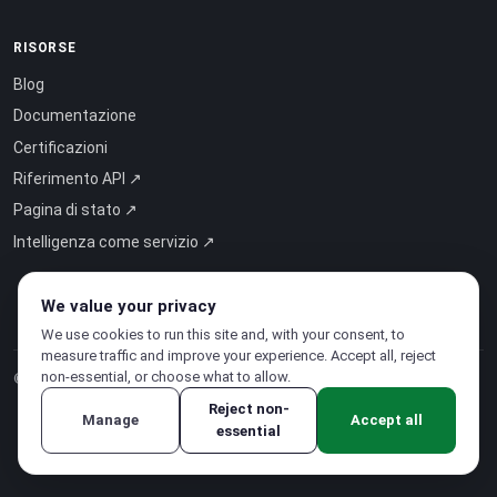
RISORSE
Blog
Documentazione
Certificazioni
Riferimento API ↗
Pagina di stato ↗
Intelligenza come servizio ↗
We value your privacy
We use cookies to run this site and, with your consent, to
measure traffic and improve your experience. Accept all, reject
non-essential, or choose what to allow.
© 2026 CloudSigma Holding AG.
Tutti i diritti riservati
.
Reject non-
Manage
Accept all
essential
Informativa sulla privacy
·
Termini di servizio