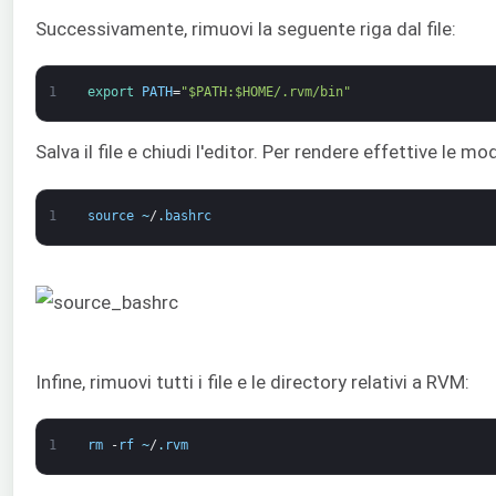
Successivamente, rimuovi la seguente riga dal file:
1
export 
PATH
=
"$PATH:$HOME/.rvm/bin"
Salva il file e chiudi l'editor. Per rendere effettive le mo
1
source
~
/
.
bashrc
Infine, rimuovi tutti i file e le directory relativi a RVM:
1
rm
-
rf
~
/
.
rvm