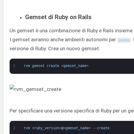
Gemset di Ruby on Rails
Un gemset è una combinazione di Ruby e Rails insieme. 
I gemset avranno anche ambienti autonomi per
.
gemme
versione di Ruby. Crea un nuovo gemset:
1
rvm 
gemset 
create
<
gemset_name
>
Per specificare una versione specifica di Ruby per un 
1
rvm
<
ruby_version
>
@
<
gemset_name
>
--
create