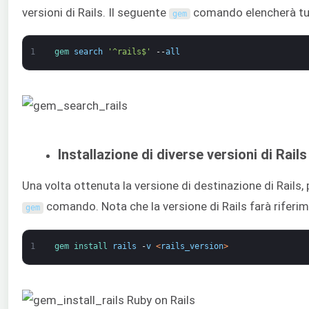
versioni di Rails. Il seguente
comando elencherà tutte
gem
1
gem 
search
'^rails$'
--
all
Installazione di diverse versioni di Rails
Una volta ottenuta la versione di destinazione di Rails,
comando. Nota che la versione di Rails farà riferim
gem
1
gem 
install 
rails
-
v
<
rails_version
>