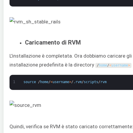
Caricamento di RVM
L'installazione è completata. Ora dobbiamo caricare gli
installazione predefinita è la directory
/
home
/
<
username
>
1
source
/
home
/
<
username
>
/
.
rvm
/
scripts
/
rvm
Quindi, verifica se RVM è stato caricato correttamente