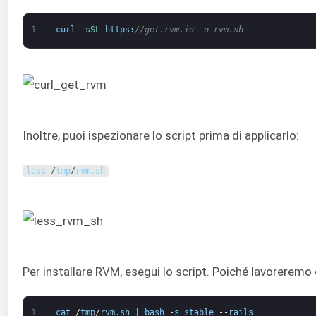
1
curl
-
sSL 
https
:
//get.rvm.io -o rvm.sh
Inoltre, puoi ispezionare lo script prima di applicarlo:
less
/
tmp
/
rvm
.
sh
Per installare RVM, esegui lo script. Poiché lavoreremo c
1
cat
/
tmp
/
rvm
.
sh
|
bash
-
s
stable
--
rails