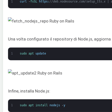
1
curl
-
fsSL 
https
:
//deb.nodesource.com/setup_lts.x | 
Una volta configurato il repository di Node.js, aggiorna
1
sudo 
apt 
update
Infine, installa Node.js:
1
sudo 
apt 
install 
nodejs
-
y