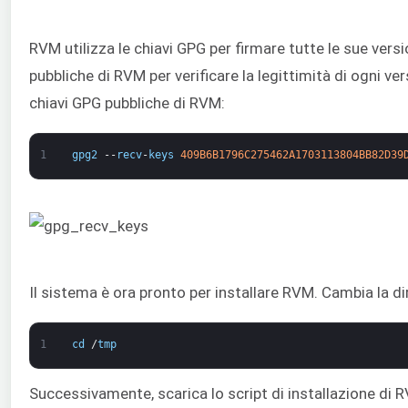
RVM utilizza le chiavi GPG per firmare tutte le sue vers
pubbliche di RVM per verificare la legittimità di ogni v
chiavi GPG pubbliche di RVM:
1
gpg2
--
recv
-
keys
409B6B1796C275462A1703113804BB82D39
Il sistema è ora pronto per installare RVM. Cambia la di
1
cd
/
tmp
Successivamente, scarica lo script di installazione di 