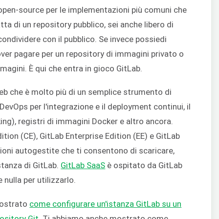
open-source per le implementazioni più comuni che
atta di un repository pubblico, sei anche libero di
ondividere con il pubblico. Se invece possiedi
over pagare per un repository di immagini privato o
mmagini. È qui che entra in gioco GitLab.
b che è molto più di un semplice strumento di
DevOps per l'integrazione e il deployment continui, il
ng), registri di immagini Docker e altro ancora.
tion (CE), GitLab Enterprise Edition (EE) e GitLab
oni autogestite che ti consentono di scaricare,
stanza di GitLab.
GitLab SaaS
è ospitato da GitLab
 nulla per utilizzarlo.
mostrato
come configurare un'istanza GitLab su un
ository Git
. Ti abbiamo anche mostrato come