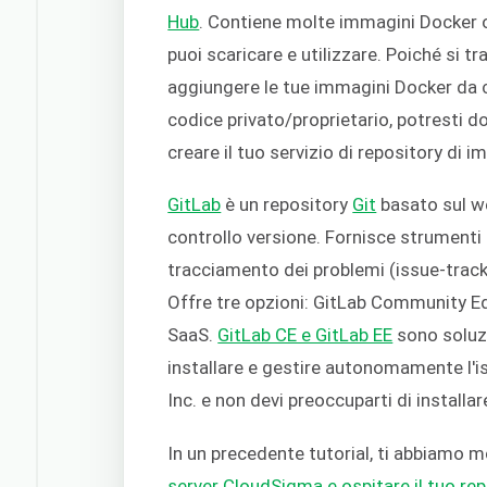
Hub
. Contiene molte immagini Docker 
puoi scaricare e utilizzare. Poiché si tr
aggiungere le tue immagini Docker da c
codice privato/proprietario, potresti d
creare il tuo servizio di repository di i
GitLab
è un repository
Git
basato sul we
controllo versione. Fornisce strumenti 
tracciamento dei problemi (issue-tracki
Offre tre opzioni: GitLab Community Edi
SaaS.
GitLab CE e GitLab EE
sono soluzi
installare e gestire autonomamente l'i
Inc. e non devi preoccuparti di installare
In un precedente tutorial, ti abbiamo 
server CloudSigma e ospitare il tuo rep