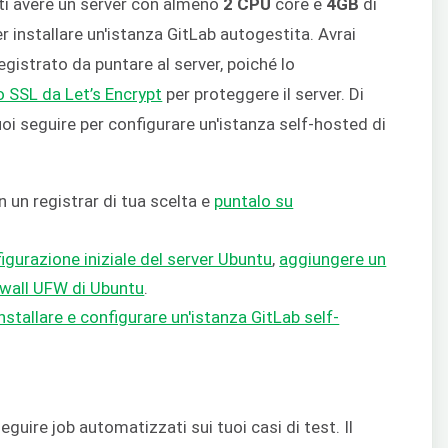
ti avere un server con almeno
2 CPU
core e
4GB
di
nstallare un'istanza GitLab autogestita. Avrai
gistrato da puntare al server, poiché lo
o SSL da Let’s Encrypt
per proteggere il server. Di
uoi seguire per configurare un'istanza self-hosted di
 un registrar di tua scelta e
puntalo su
igurazione iniziale del server Ubuntu
,
aggiungere un
irewall UFW di Ubuntu
.
installare e configurare un'istanza GitLab self-
guire job automatizzati sui tuoi casi di test. Il