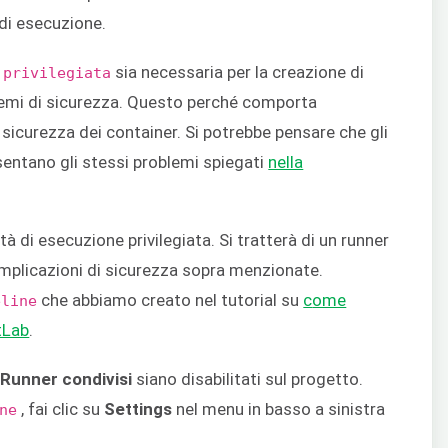
di esecuzione.
à
sia necessaria per la creazione di
privilegiata
emi di sicurezza. Questo perché comporta
i sicurezza dei container. Si potrebbe pensare che gli
esentano gli stessi problemi spiegati
nella
à di esecuzione privilegiata. Si tratterà di un runner
 implicazioni di sicurezza sopra menzionate.
che abbiamo creato nel tutorial su
c
ome
eline
tLab
.
i
Runner condivisi
siano disabilitati sul progetto.
, fai clic su
Settings
nel menu in basso a sinistra
ne