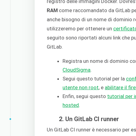
registro delle immagini Docker. Dovres
RAM
come raccomandato da GitLab per i
anche bisogno di un nome di dominio re
utilizzeremo per ottenere un
certificat
seguito sono riportati alcuni link che p
GitLab.
Registra un nome di dominio con
CloudSigma
.
Segui questo tutorial per la
conf
utente non root
, e
abilitare il f
Enfin, segui questo
tutorial per 
hosted
.
2. Un GitLab CI runner
Un GitLab CI runner è necessario per ese