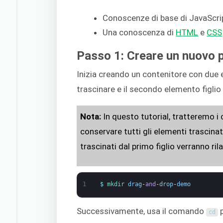
Conoscenze di base di JavaScri
Una conoscenza di
HTML
e
CSS
Passo 1: Creare un nuovo 
Inizia creando un contenitore con due e
trascinare e il secondo elemento figlio
Nota:
In questo tutorial, tratteremo i
conservare tutti gli elementi trascinati
trascinati dal primo figlio verranno ril
1
$
mkdir 
drag
-
and
-
drop
-
demo
Successivamente, usa il comando
p
cd