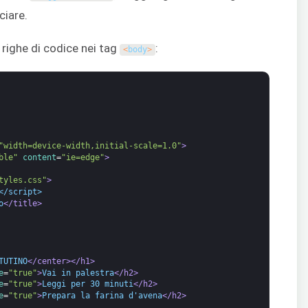
ciare.
righe di codice nei tag
:
<
body
>
"width=device-width,initial-scale=1.0"
>
ble"
content
=
"ie=edge"
>
tyles.css"
>
</script>
o
</title>
TUTINO
</center>
</h1>
e
=
"true"
>
Vai in palestra
</h2>
e
=
"true"
>
Leggi per 30 minuti
</h2>
e
=
"true"
>
Prepara la farina d'avena
</h2>