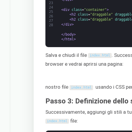
23
24
<div 
class
=
"container"
>
25
<h2 
class
=
"draggable"
draggabl
26
<h2 
class
=
"draggable"
draggabl
27
</div>
28
</body>
</html>
Salva e chiudi il file
. Success
index
.
html
browser e vedrai aprirsi una pagina:
nostro file
usando i CSS per 
index
.
html
Passo 3: Definizione dello 
Successivamente, aggiungi gli stili a tu
file:
index
.
html