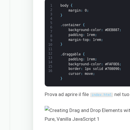
1
body
{
2
margin
:
0
;
3
}
4
5
.
container
{
6
background-color
:
#DEB887
;
7
padding
:
1rem
;
8
margin-top
:
1rem
;
9
}
10
11
12
.
draggable
{
13
padding
:
1rem
;
14
background-color
:
#FAF0E6
;
15
border
:
1px
solid
#708090
;
16
cursor
:
move
;
}
Prova ad aprire il file
nel tuo
index
.
html