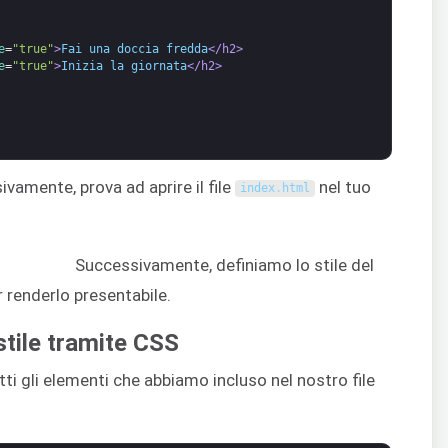
e
=
"true"
>
Fai una doccia fredda
</h2>
e
=
"true"
>
Inizia la giornata
</h2>
ivamente, prova ad aprire il file
nel tuo
index
.
html
Successivamente, definiamo lo stile del
renderlo presentabile.
stile tramite CSS
tti gli elementi che abbiamo incluso nel nostro file