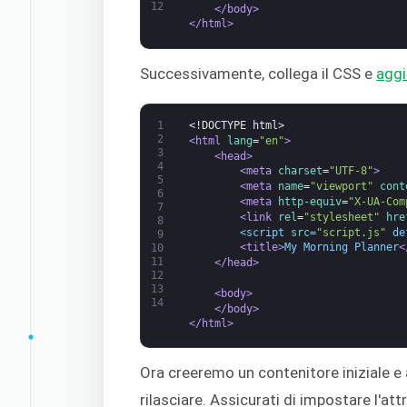
12
</body>
</html>
Successivamente, collega il CSS e
aggi
1
<!DOCTYPE html>
2
<html 
lang
=
"en"
>
3
<head>
4
<meta 
charset
=
"UTF-8"
>
5
<meta 
name
=
"viewport"
cont
6
<meta 
http-equiv
=
"X-UA-Com
7
<link 
rel
=
"stylesheet"
hre
8
<script 
src
=
"script.js"
de
9
<title>
My Morning Planner
<
10
11
</head>
12
13
<body>
14
</body>
</html>
Ora creeremo un contenitore iniziale 
rilasciare. Assicurati di impostare l'at