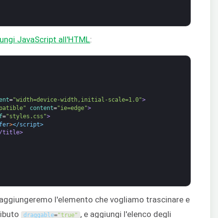
ungi JavaScript all'HTML
:
ent
=
"width=device-width,initial-scale=1.0"
>
patible"
content
=
"ie=edge"
>
f
=
"styles.css"
>
fer
>
</script>
/title>
e aggiungeremo l'elemento che vogliamo trascinare e
tributo
, e aggiungi l'elenco degli
draggable
=
"true"