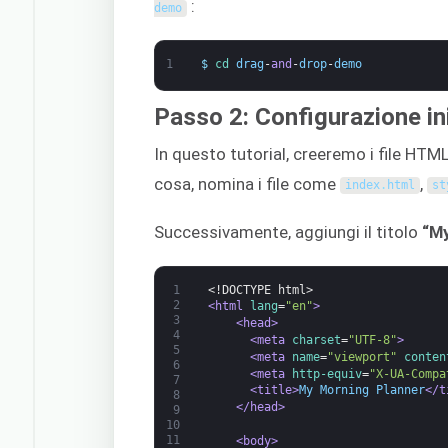
:
demo
1
$
cd 
drag
-
and
-
drop
-
demo
Passo 2: Configurazione ini
In questo tutorial, creeremo i file HTM
cosa, nomina i file come
,
index
.
html
st
Successivamente, aggiungi il titolo
“My
1
<!DOCTYPE html>
2
<html 
lang
=
"en"
>
3
<head>
4
<meta 
charset
=
"UTF-8"
>
5
<meta 
name
=
"viewport"
conten
6
<meta 
http-equiv
=
"X-UA-Compa
7
<title>
My Morning Planner
</t
8
</head>
9
10
11
<body>