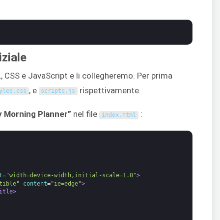
ziale
L, CSS e JavaScript e li collegheremo. Per prima
, e
rispettivamente.
yles
.
css
scripts
.
js
 Morning Planner”
nel file
:
index
.
html
t
=
"width=device-width,initial-scale=1.0"
>
tible"
content
=
"ie=edge"
>
itle>