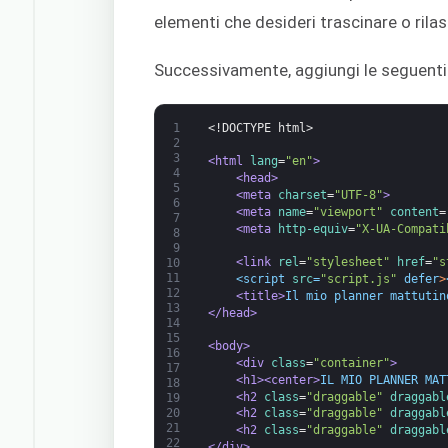
elementi che desideri trascinare o rilas
Successivamente, aggiungi le seguenti 
1
<!DOCTYPE html>
2
3
<html 
lang
=
"en"
>
4
<head>
5
<meta 
charset
=
"UTF-8"
>
6
<meta 
name
=
"viewport"
content
=
7
<meta 
http-equiv
=
"X-UA-Compati
8
9
<link 
rel
=
"stylesheet"
href
=
"s
10
11
<script 
src
=
"script.js"
defer
>
12
<title>
Il mio planner mattutin
13
</head>
14
15
<body>
16
<div 
class
=
"container"
>
17
<h1>
<center>
IL MIO PLANNER MAT
18
<h2 
class
=
"draggable"
draggabl
19
20
<h2 
class
=
"draggable"
draggabl
21
<h2 
class
=
"draggable"
draggabl
22
</div>