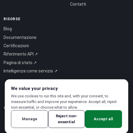
Contatti
RISORSE
Blog
Documentazione
Certificazioni
Riferimento API ↗
Pagina di stato ↗
Intelligenza come servizio ↗
We value your privacy
We use cookies to run this site and, with your consent, to
measure traffic and improve your experience. Accept all, reject
non-essential, or choose what to allow.
© 2026 CloudSigma Holding AG.
Tutti i diritti riservati
.
Reject non-
Manage
Accept all
essential
Informativa sulla privacy
·
Termini di servizio