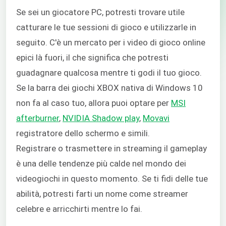
Se sei un giocatore PC, potresti trovare utile
catturare le tue sessioni di gioco e utilizzarle in
seguito. C'è un mercato per i video di gioco online
epici là fuori, il che significa che potresti
guadagnare qualcosa mentre ti godi il tuo gioco.
Se la barra dei giochi XBOX nativa di Windows 10
non fa al caso tuo, allora puoi optare per
MSI
afterburner
,
NVIDIA Shadow play
,
Movavi
registratore dello schermo e simili.
Registrare o trasmettere in streaming il gameplay
è una delle tendenze più calde nel mondo dei
videogiochi in questo momento. Se ti fidi delle tue
abilità, potresti farti un nome come streamer
celebre e arricchirti mentre lo fai.