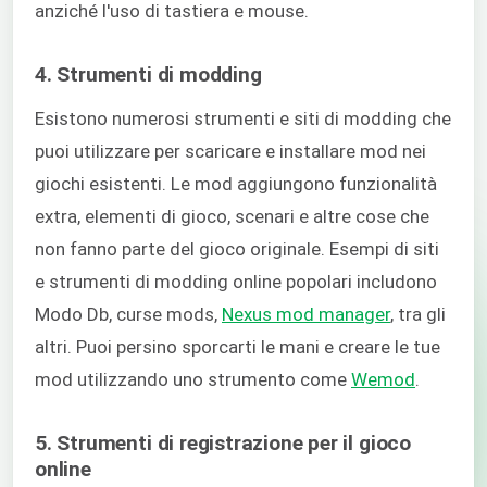
anziché l'uso di tastiera e mouse.
4. Strumenti di modding
Esistono numerosi strumenti e siti di modding che
puoi utilizzare per scaricare e installare mod nei
giochi esistenti. Le mod aggiungono funzionalità
extra, elementi di gioco, scenari e altre cose che
non fanno parte del gioco originale. Esempi di siti
e strumenti di modding online popolari includono
Modo Db, curse mods,
Nexus mod manager
, tra gli
altri. Puoi persino sporcarti le mani e creare le tue
mod utilizzando uno strumento come
Wemod
.
5. Strumenti di registrazione per il gioco
online