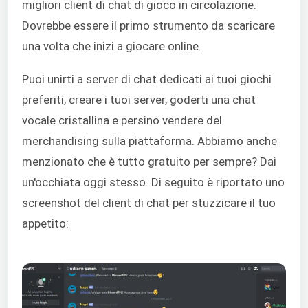
migliori client di chat di gioco in circolazione.
Dovrebbe essere il primo strumento da scaricare
una volta che inizi a giocare online.
Puoi unirti a server di chat dedicati ai tuoi giochi
preferiti, creare i tuoi server, goderti una chat
vocale cristallina e persino vendere del
merchandising sulla piattaforma. Abbiamo anche
menzionato che è tutto gratuito per sempre? Dai
un'occhiata oggi stesso. Di seguito è riportato uno
screenshot del client di chat per stuzzicare il tuo
appetito: