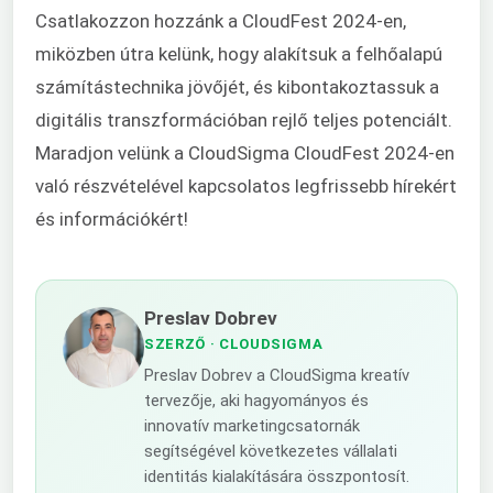
Csatlakozzon hozzánk a CloudFest 2024-en,
miközben útra kelünk, hogy alakítsuk a felhőalapú
számítástechnika jövőjét, és kibontakoztassuk a
digitális transzformációban rejlő teljes potenciált.
Maradjon velünk a CloudSigma CloudFest 2024-en
való részvételével kapcsolatos legfrissebb hírekért
és információkért!
Preslav Dobrev
SZERZŐ
· CLOUDSIGMA
Preslav Dobrev a CloudSigma kreatív
tervezője, aki hagyományos és
innovatív marketingcsatornák
segítségével következetes vállalati
identitás kialakítására összpontosít.