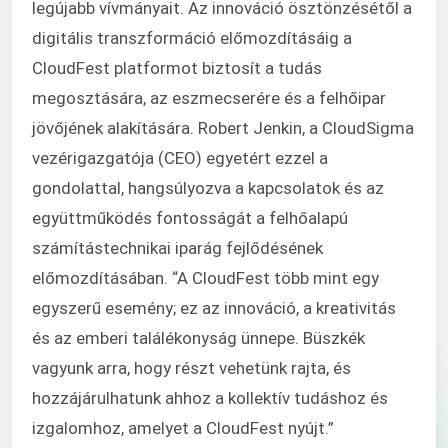
legújabb vívmányait. Az innováció ösztönzésétől a
digitális transzformáció előmozdításáig a
CloudFest platformot biztosít a tudás
megosztására, az eszmecserére és a felhőipar
jövőjének alakítására. Robert Jenkin, a CloudSigma
vezérigazgatója (CEO) egyetért ezzel a
gondolattal, hangsúlyozva a kapcsolatok és az
együttműködés fontosságát a felhőalapú
számítástechnikai iparág fejlődésének
előmozdításában. “A CloudFest több mint egy
egyszerű esemény; ez az innováció, a kreativitás
és az emberi találékonyság ünnepe. Büszkék
vagyunk arra, hogy részt vehetünk rajta, és
hozzájárulhatunk ahhoz a kollektív tudáshoz és
izgalomhoz, amelyet a CloudFest nyújt.”