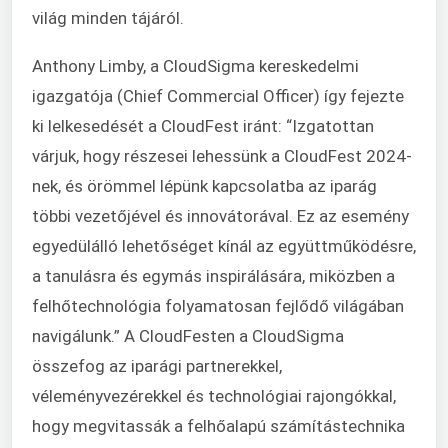
világ minden tájáról.
Anthony Limby, a CloudSigma kereskedelmi
igazgatója (Chief Commercial Officer) így fejezte
ki lelkesedését a CloudFest iránt: “Izgatottan
várjuk, hogy részesei lehessünk a CloudFest 2024-
nek, és örömmel lépünk kapcsolatba az iparág
többi vezetőjével és innovátorával. Ez az esemény
egyedülálló lehetőséget kínál az együttműködésre,
a tanulásra és egymás inspirálására, miközben a
felhőtechnológia folyamatosan fejlődő világában
navigálunk.” A CloudFesten a CloudSigma
összefog az iparági partnerekkel,
véleményvezérekkel és technológiai rajongókkal,
hogy megvitassák a felhőalapú számítástechnika