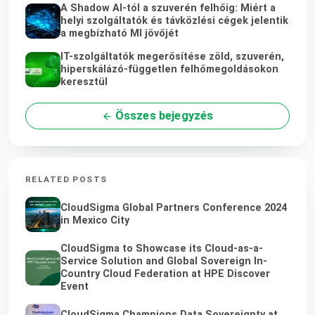
A Shadow AI-tól a szuverén felhőig: Miért a
helyi szolgáltatók és távközlési cégek jelentik
a megbízható MI jövőjét
IT-szolgáltatók megerősítése zöld, szuverén,
hiperskálázó-független felhőmegoldásokon
keresztül
Összes bejegyzés
RELATED POSTS
CloudSigma Global Partners Conference 2024
in Mexico City
CloudSigma to Showcase its Cloud-as-a-
Service Solution and Global Sovereign In-
Country Cloud Federation at HPE Discover
Event
CloudSigma Champions Data Sovereignty at