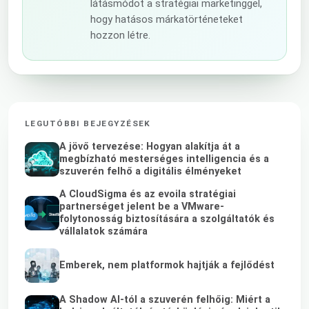
látásmódot a stratégiai marketinggel,
hogy hatásos márkatörténeteket
hozzon létre.
LEGUTÓBBI BEJEGYZÉSEK
A jövő tervezése: Hogyan alakítja át a
megbízható mesterséges intelligencia és a
szuverén felhő a digitális élményeket
A CloudSigma és az evoila stratégiai
partnerséget jelent be a VMware-
folytonosság biztosítására a szolgáltatók és
vállalatok számára
Emberek, nem platformok hajtják a fejlődést
A Shadow AI-tól a szuverén felhőig: Miért a