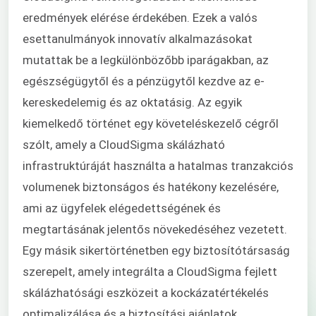
eredmények elérése érdekében. Ezek a valós
esettanulmányok innovatív alkalmazásokat
mutattak be a legkülönbözőbb iparágakban, az
egészségügytől és a pénzügytől kezdve az e-
kereskedelemig és az oktatásig. Az egyik
kiemelkedő történet egy követeléskezelő cégről
szólt, amely a CloudSigma skálázható
infrastruktúráját használta a hatalmas tranzakciós
volumenek biztonságos és hatékony kezelésére,
ami az ügyfelek elégedettségének és
megtartásának jelentős növekedéséhez vezetett.
Egy másik sikertörténetben egy biztosítótársaság
szerepelt, amely integrálta a CloudSigma fejlett
skálázhatósági eszközeit a kockázatértékelés
optimalizálása és a biztosítási ajánlatok