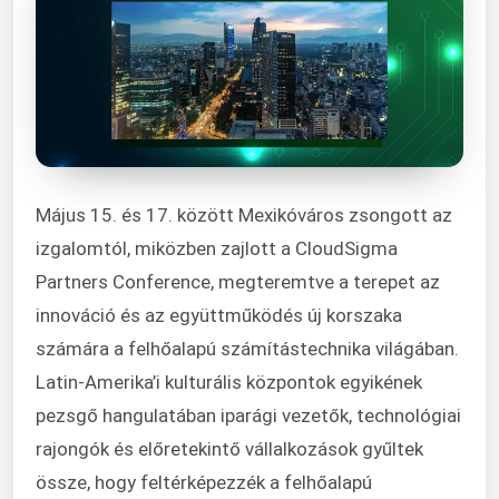
Május 15. és 17. között Mexikóváros zsongott az
izgalomtól, miközben zajlott a CloudSigma
Partners Conference, megteremtve a terepet az
innováció és az együttműködés új korszaka
számára a felhőalapú számítástechnika világában.
Latin-Amerika’i kulturális központok egyikének
pezsgő hangulatában iparági vezetők, technológiai
rajongók és előretekintő vállalkozások gyűltek
össze, hogy feltérképezzék a felhőalapú