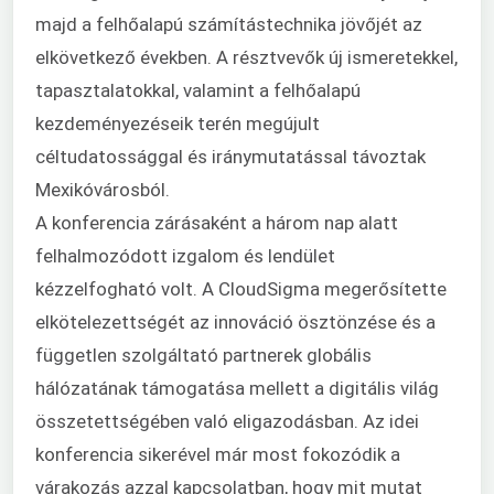
majd a felhőalapú számítástechnika jövőjét az
elkövetkező években. A résztvevők új ismeretekkel,
tapasztalatokkal, valamint a felhőalapú
kezdeményezéseik terén megújult
céltudatossággal és iránymutatással távoztak
Mexikóvárosból.
A konferencia zárásaként a három nap alatt
felhalmozódott izgalom és lendület
kézzelfogható volt. A CloudSigma megerősítette
elkötelezettségét az innováció ösztönzése és a
független szolgáltató partnerek globális
hálózatának támogatása mellett a digitális világ
összetettségében való eligazodásban. Az idei
konferencia sikerével már most fokozódik a
várakozás azzal kapcsolatban, hogy mit mutat