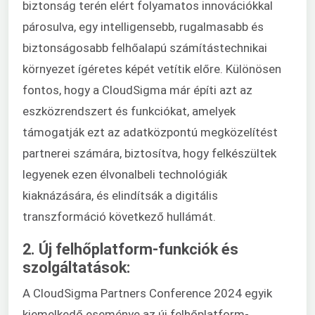
biztonság terén elért folyamatos innovációkkal
párosulva, egy intelligensebb, rugalmasabb és
biztonságosabb felhőalapú számítástechnikai
környezet ígéretes képét vetítik előre. Különösen
fontos, hogy a CloudSigma már építi azt az
eszközrendszert és funkciókat, amelyek
támogatják ezt az adatközpontú megközelítést
partnerei számára, biztosítva, hogy felkészültek
legyenek ezen élvonalbeli technológiák
kiaknázására, és elindítsák a digitális
transzformáció következő hullámát.
2. Új felhőplatform-funkciók és
szolgáltatások:
A CloudSigma Partners Conference 2024 egyik
kiemelkedő eseménye az új felhőplatform-