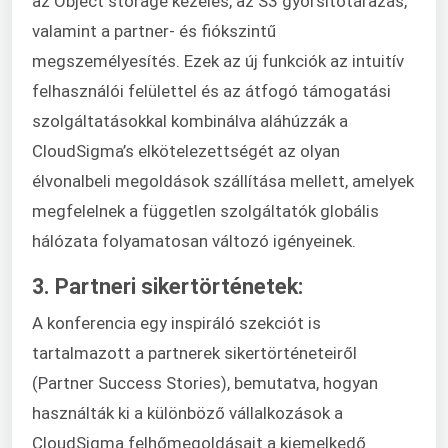
az Object storage kezelés, az S3 gyorsítótárazás,
valamint a partner- és fiókszintű
megszemélyesítés. Ezek az új funkciók az intuitív
felhasználói felülettel és az átfogó támogatási
szolgáltatásokkal kombinálva aláhúzzák a
CloudSigma’s elkötelezettségét az olyan
élvonalbeli megoldások szállítása mellett, amelyek
megfelelnek a független szolgáltatók globális
hálózata folyamatosan változó igényeinek.
3. Partneri sikertörténetek:
A konferencia egy inspiráló szekciót is
tartalmazott a partnerek sikertörténeteiről
(Partner Success Stories), bemutatva, hogyan
használták ki a különböző vállalkozások a
CloudSigma felhőmegoldásait a kiemelkedő