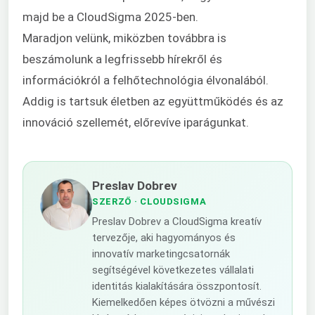
majd be a CloudSigma 2025-ben.
Maradjon velünk, miközben továbbra is
beszámolunk a legfrissebb hírekről és
információkról a felhőtechnológia élvonalából.
Addig is tartsuk életben az együttműködés és az
innováció szellemét, előrevíve iparágunkat.
Preslav Dobrev
SZERZŐ
· CLOUDSIGMA
Preslav Dobrev a CloudSigma kreatív
tervezője, aki hagyományos és
innovatív marketingcsatornák
segítségével következetes vállalati
identitás kialakítására összpontosít.
Kiemelkedően képes ötvözni a művészi