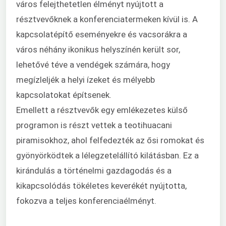
város felejthetetlen élményt nyújtott a
résztvevőknek a konferenciatermeken kívül is. A
kapcsolatépítő eseményekre és vacsorákra a
város néhány ikonikus helyszínén került sor,
lehetővé téve a vendégek számára, hogy
megízleljék a helyi ízeket és mélyebb
kapcsolatokat építsenek.
Emellett a résztvevők egy emlékezetes külső
programon is részt vettek a teotihuacani
piramisokhoz, ahol felfedezték az ősi romokat és
gyönyörködtek a lélegzetelállító kilátásban. Ez a
kirándulás a történelmi gazdagodás és a
kikapcsolódás tökéletes keverékét nyújtotta,
fokozva a teljes konferenciaélményt.