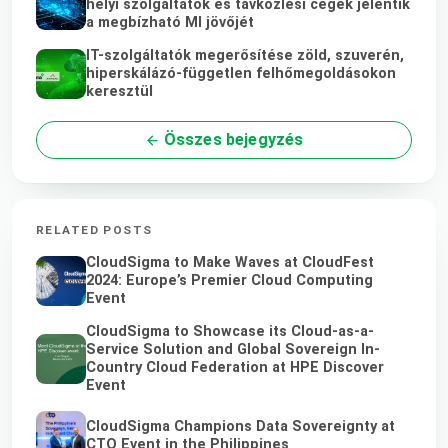
helyi szolgáltatók és távközlési cégek jelentik
a megbízható MI jövőjét
IT-szolgáltatók megerősítése zöld, szuverén,
hiperskálázó-független felhőmegoldásokon
keresztül
Összes bejegyzés
RELATED POSTS
CloudSigma to Make Waves at CloudFest
2024: Europe’s Premier Cloud Computing
Event
CloudSigma to Showcase its Cloud-as-a-
Service Solution and Global Sovereign In-
Country Cloud Federation at HPE Discover
Event
CloudSigma Champions Data Sovereignty at
CTO Event in the Philippines