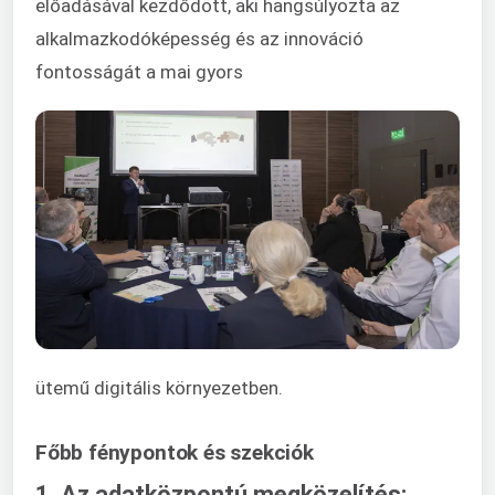
előadásával kezdődött, aki hangsúlyozta az
alkalmazkodóképesség és az innováció
fontosságát a mai gyors
ütemű digitális környezetben.
Főbb fénypontok és szekciók
1. Az adatközpontú megközelítés: