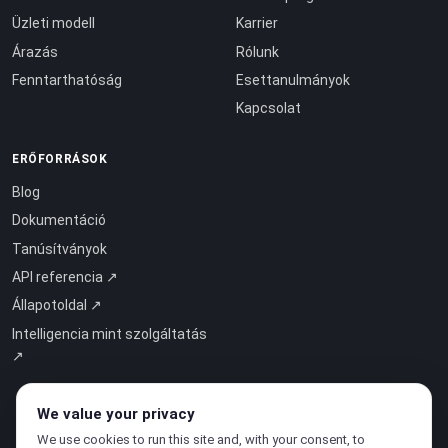
Üzleti modell
Karrier
Árazás
Rólunk
Fenntarthatóság
Esettanulmányok
Kapcsolat
ERŐFORRÁSOK
Blog
Dokumentáció
Tanúsítványok
API referencia ↗
Állapotoldal ↗
Intelligencia mint szolgáltatás
↗
We value your privacy
We use cookies to run this site and, with your consent, to