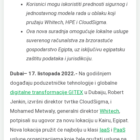
Korisnici mogu iskoristiti prednosti sigurnog i
jednostavnog modela rada u oblaku koji
pružaju Whitech, HPE i CloudSigma.
Ova nova suradnja omogućuje lokalne usluge
suverenog računalstva za brzorastuće
gospodarstvo Egipta, uz isključivu egipatsku
zaštitu podataka i jurisdikciju.
Dubai
– 17. listopada 2022.-
Na godišnjem
događaju poduzetničke tehnologije i globalne
digitalne transformacije GITEX
u Dubaiju, Robert
Jenkin, izvršni direktor tvrtke CloudSigma, i
Mohamed Metwaly, generalni direktor
Whitech
,
potpisali su ugovor za novu lokaciju u Kairu, Egipat.
Nova lokacija pružit će najbolju u klasi
IaaS
i
PaaS
usluge organizacijama koje žele pružati usluge na