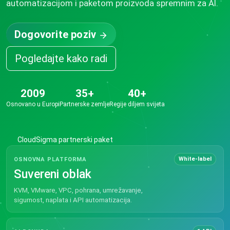
automatizacijom i paketom proizvoda spremnim za AI.
Dogovorite poziv
Pogledajte kako radi
2009
35+
40+
Osnovano u Europi
Partnerske zemlje
Regije diljem svijeta
CloudSigma partnerski paket
White-label
OSNOVNA PLATFORMA
Suvereni oblak
KVM, VMware, VPC, pohrana, umrežavanje,
sigurnost, naplata i API automatizacija.