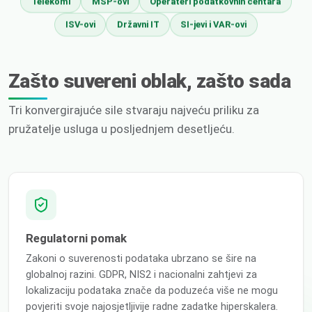
Telekomi
MSP-ovi
Operateri podatkovnih centara
ISV-ovi
Državni IT
SI-jevi i VAR-ovi
Zašto suvereni oblak, zašto sada
Tri konvergirajuće sile stvaraju najveću priliku za
pružatelje usluga u posljednjem desetljeću.
Regulatorni pomak
Zakoni o suverenosti podataka ubrzano se šire na
globalnoj razini. GDPR, NIS2 i nacionalni zahtjevi za
lokalizaciju podataka znače da poduzeća više ne mogu
povjeriti svoje najosjetljivije radne zadatke hiperskalera.