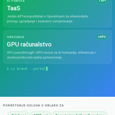
1 API
AI PONUDA
TaaS
Jedan API kompatibilan s OpenAI-jem za višemodelni
pristup, upravljanje i suvereno usmjeravanje.
vGPU
UBRZANJE
GPU računalstvo
GPU passthrough i GPU rezovi za AI treniranje, inferenciju i
visokoučinkovita radna opterećenja.
$ cs brand --portal cloud.yourbrand.com
POKRETANJE USLUGA U OBLAKU ZA