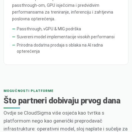
passthrough-om, GPU isječcima i predvidivim
performansama za treniranje, inferenciju i zahtjevna
poslovna opterećenja.
Passthrough, vGPU & MIG podrška
Suvereni model implementacije visokih performansi
Prirodna dodatna prodaja s oblaka na AI radna
opterećenja
MOGUĆNOSTI PLATFORME
Što partneri dobivaju prvog dana
Ovdje se CloudSigma više osjeća kao tvrtka s
platformom nego kao generički preprodavač
infrastrukture: operativni model, sloj naplate i sučelje za