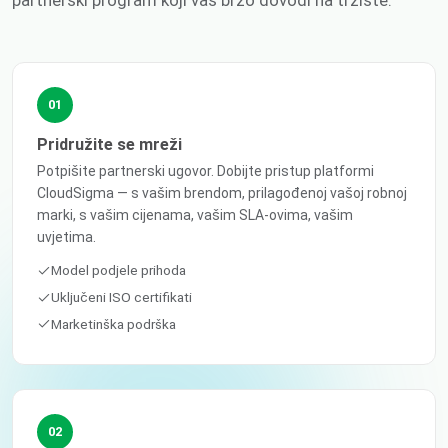
partnerski program koji vas brzo dovodi na tržište.
01
Pridružite se mreži
Potpišite partnerski ugovor. Dobijte pristup platformi
CloudSigma — s vašim brendom, prilagođenoj vašoj robnoj
marki, s vašim cijenama, vašim SLA-ovima, vašim
uvjetima.
Model podjele prihoda
Uključeni ISO certifikati
Marketinška podrška
02