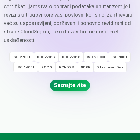
certifikati, jamstva o pohrani podataka unutar zemlje i
revizijski tragovi koje vaši poslovni korisnici zahtijevaju
već su uspostavljeni, održavani i ponovno revidirani od
strane CloudSigma, tako da vaš tim ne nosi teret
usklađenosti.
ISO 27001
ISO 27017
ISO 27018
ISO 20000
ISO 9001
ISO 14001
SOC 2
PCI-DSS
GDPR
Star Level One
Saznajte više