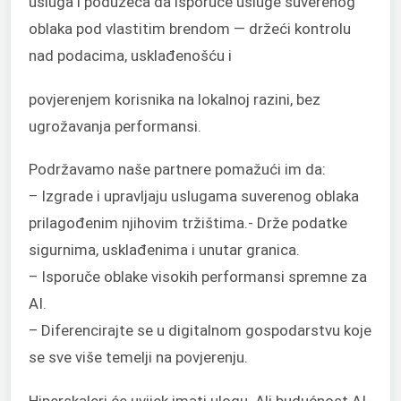
usluga i poduzeća da isporuče usluge suverenog
oblaka pod vlastitim brendom — držeći kontrolu
nad podacima, usklađenošću i
povjerenjem korisnika na lokalnoj razini, bez
ugrožavanja performansi.
Podržavamo naše partnere pomažući im da:
– Izgrade i upravljaju uslugama suverenog oblaka
prilagođenim njihovim tržištima.- Drže podatke
sigurnima, usklađenima i unutar granica.
– Isporuče oblake visokih performansi spremne za
AI.
– Diferencirajte se u digitalnom gospodarstvu koje
se sve više temelji na povjerenju.
Hiperskaleri će uvijek imati ulogu. Ali budućnost AI-