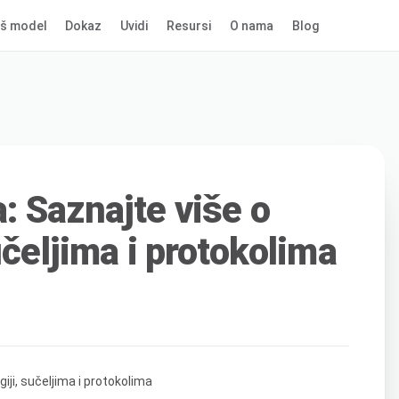
š model
Dokaz
Uvidi
Resursi
O nama
Blog
: Saznajte više o
učeljima i protokolima