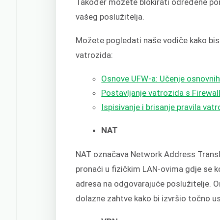
Također možete blokirati određene port
vašeg poslužitelja.
Možete pogledati naše vodiče kako bist
vatrozida:
Osnove UFW-a: Učenje osnovnih 
Postavljanje vatrozida s Firew
Ispisivanje i brisanje pravila vat
NAT
NAT označava Network Address Transla
pronaći u fizičkim LAN-ovima gdje se k
adresa na odgovarajuće poslužitelje. On
dolazne zahtve kako bi izvršio točno u