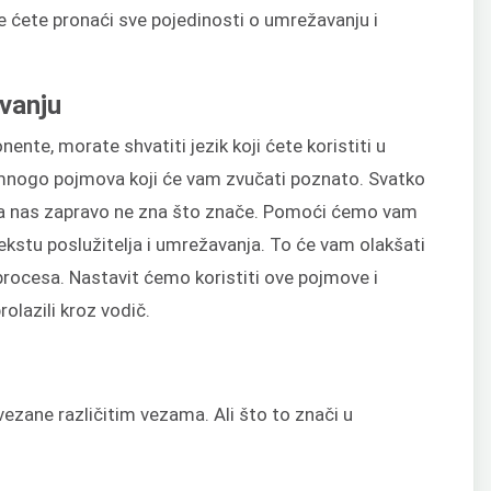
e ćete pronaći sve pojedinosti o umrežavanju i
vanju
nente, morate shvatiti jezik koji ćete koristiti u
nogo pojmova koji će vam zvučati poznato. Svatko
ćina nas zapravo ne zna što znače. Pomoći ćemo vam
kstu poslužitelja i umrežavanja. To će vam olakšati
procesa. Nastavit ćemo koristiti ove pojmove i
olazili kroz vodič.
zane različitim vezama. Ali što to znači u