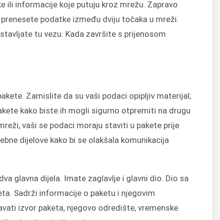
 ili informacije koje putuju kroz mrežu. Zapravo
o prenesete podatke između dviju točaka u mreži.
tavljate tu vezu. Kada završite s prijenosom
akete. Zamislite da su vaši podaci opipljiv materijal;
 pakete kako biste ih mogli sigurno otpremiti na drugu
 mreži, vaši se podaci moraju staviti u pakete prije
sebne dijelove kako bi se olakšala komunikacija
a glavna dijela. Imate zaglavlje i glavni dio. Dio sa
eta. Sadrži informacije o paketu i njegovim
avati izvor paketa, njegovo odredište, vremenske