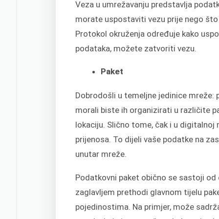
Veza u umrežavanju predstavlja podatke
morate uspostaviti vezu prije nego št
Protokol okruženja određuje kako uspos
podataka, možete zatvoriti vezu.
Paket
Dobrodošli u temeljne jedinice mreže: p
morali biste ih organizirati u različite
lokaciju. Slično tome, čak i u digitalnoj
prijenosa. To dijeli vaše podatke na za
unutar mreže.
Podatkovni paket obično se sastoji od dv
zaglavljem prethodi glavnom tijelu pak
pojedinostima. Na primjer, može sadrž