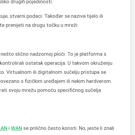
liko drugih pojedinosti.
uje, stvarni podaci. Također se naziva tijelo ili
ite prenijeti na drugu točku u mreži.
 nešto slično nadzornoj ploči. To je platforma s
ontrolirali ostatak operacija. U takvom okruženju
čko. Virtualnom ili digitalnom sučelju pristupa se
 povezano s fizičkim uređajem ili nekim hardverom.
lirati svoju mrežu pomoću specifičnog sučelja
LAN
i
WAN
se prilično često koristi. No, jeste li znali