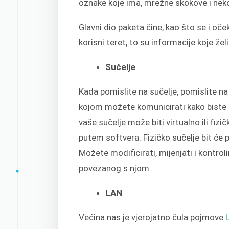
oznake koje ima, mrežne skokove i neko
Glavni dio paketa čine, kao što se i oček
korisni teret, to su informacije koje žel
Sučelje
Kada pomislite na sučelje, pomislite na
kojom možete komunicirati kako biste k
vaše sučelje može biti virtualno ili fizi
putem softvera. Fizičko sučelje bit će
Možete modificirati, mijenjati i kontro
povezanog s njom.
LAN
Većina nas je vjerojatno čula pojmove