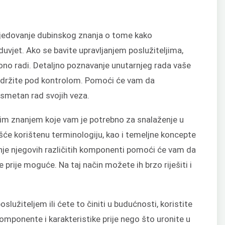
sjedovanje dubinskog znanja o tome kako
duvjet. Ako se bavite upravljanjem poslužiteljima,
ono radi. Detaljno poznavanje unutarnjeg rada vaše
 držite pod kontrolom. Pomoći će vam da
nesmetan rad svojih veza.
nim znanjem koje vam je potrebno za snalaženje u
šće korištenu terminologiju, kao i temeljne koncepte
nje njegovih različitih komponenti pomoći će vam da
je prije moguće. Na taj način možete ih brzo riješiti i
oslužiteljem ili ćete to činiti u budućnosti, koristite
komponente i karakteristike prije nego što uronite u