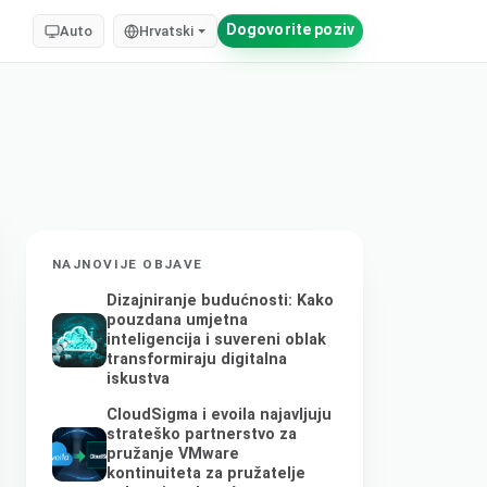
Dogovorite poziv
Auto
Hrvatski
NAJNOVIJE OBJAVE
Dizajniranje budućnosti: Kako
pouzdana umjetna
inteligencija i suvereni oblak
transformiraju digitalna
iskustva
CloudSigma i evoila najavljuju
strateško partnerstvo za
pružanje VMware
kontinuiteta za pružatelje