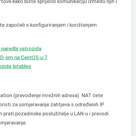
ove kako biste spriječili komunikaciju između njih i
e započeli s konfiguriranjem i korištenjem
naredbi vatrozida
allD-om na CentOS-u 7
rozida Iptables
tion (prevođenje mrežnih adresa). NAT ćete
oristi za usmjeravanje zahtjeva s određenih IP
 prati pozadinske poslužitelje u LAN-u i prevodi
smjeravanje.