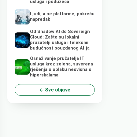
usluga i poduzeća
Ljudi, a ne platforme, pokreću
napredak
Od Shadow AI do Sovereign
Cloud: Zašto su lokalni
pružatelji usluga i telekomi
budućnost pouzdanog AI-ja
Osnaživanje pružatelja IT
usluga kroz zelena, suverena
rješenja u oblaku neovisna o
hiperskalama
Sve objave