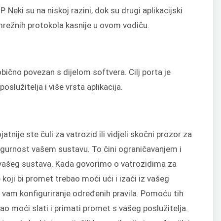
 Neki su na niskoj razini, dok su drugi aplikacijski
t mrežnih protokola kasnije u ovom vodiču.
obično povezan s dijelom softvera. Cilj porta je
lužitelja i više vrsta aplikacija.
jatnije ste čuli za vatrozid ili vidjeli skočni prozor za
sigurnost vašem sustavu. To čini ograničavanjem i
iz vašeg sustava. Kada govorimo o vatrozidima za
 koji bi promet trebao moći ući i izaći iz vašeg
e vam konfiguriranje određenih pravila. Pomoću tih
bao moći slati i primati promet s vašeg poslužitelja.