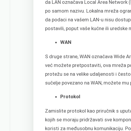
da LAN označava Local Area Network (l
po samom nazivu. Lokalna mreža ograni
da podaci na vašem LAN-u nisu dostupni
postavili, poput vaše kućne ili uredske
WAN
S druge strane, WAN označava Wide Ar
već možete pretpostaviti, ova mreža po
protežu se na velike udaljenosti i često
sučelje povezano na WAN, možete mu pr
Protokol
Zamislite protokol kao priručnik s uputa
kojih se moraju pridržavati sve kompon
koristi za međusobnu komunikaciju. Post