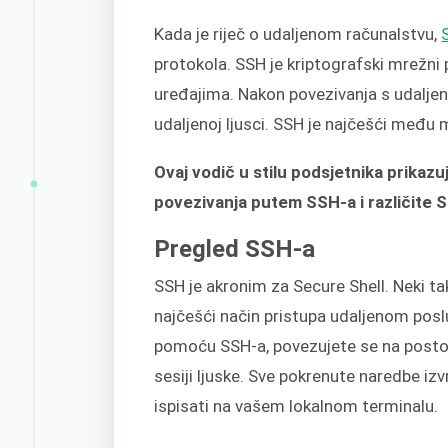
Kada je riječ o udaljenom računalstvu,
protokola. SSH je kriptografski mrežni 
uređajima. Nakon povezivanja s udalje
udaljenoj ljusci. SSH je najčešći među
Ovaj vodič u stilu podsjetnika prikaz
povezivanja putem SSH-a i različite 
Pregled SSH-a
SSH je akronim za Secure Shell. Neki ta
najčešći način pristupa udaljenom poslu
pomoću SSH-a, povezujete se na postoj
sesiji ljuske. Sve pokrenute naredbe izv
ispisati na vašem lokalnom terminalu.