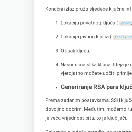
Konačni izlaz pruža sljedeće ključne in
Lokacija privatnog ključa (
/
root
Lokacija javnog ključa (
/
root
/
.
s
Otisak ključa.
Nasumična slika ključa. Ideja je
vjerojatno možete uočiti primijet
Generiranje RSA para ključ
Prema zadanim postavkama, SSH ključev
dovoljno dobrim. Međutim, možemo ručn
je veća vrijednost bita, to je ključ jači.