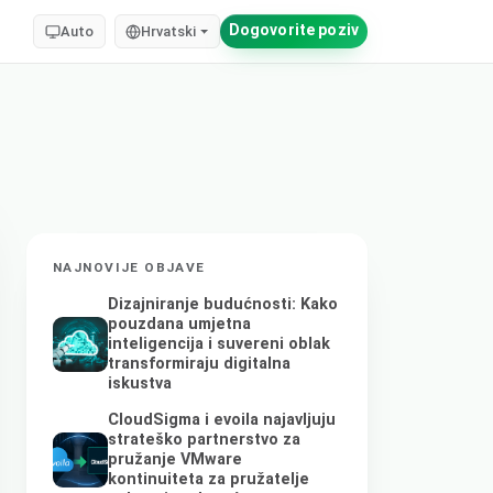
Dogovorite poziv
Auto
Hrvatski
NAJNOVIJE OBJAVE
Dizajniranje budućnosti: Kako
pouzdana umjetna
inteligencija i suvereni oblak
transformiraju digitalna
iskustva
CloudSigma i evoila najavljuju
strateško partnerstvo za
pružanje VMware
kontinuiteta za pružatelje