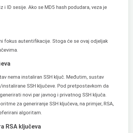
z i ID sesije. Ako se MD5 hash podudara, veza je
i fokus autentifikacije. Stoga će se ovaj odjeljak
jučevima.
čeva
av nema instaliran SSH ključ. Međutim, sustav
/instalirane SSH ključeve. Pod pretpostavkom da
erirati novi par javnog i privatnog SSH ključa.
itme za generiranje SSH ključeva, na primjer, RSA,
ferirani algoritam.
ra RSA ključeva