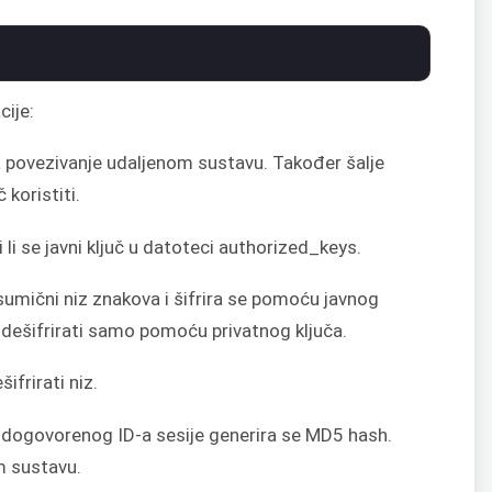
cije:
za povezivanje udaljenom sustavu. Također šalje
 koristiti.
 li se javni ključ u datoteci authorized_keys.
asumični niz znakova i šifrira se pomoću javnog
 dešifrirati samo pomoću privatnog ključa.
ifrirati niz.
 dogovorenog ID-a sesije generira se MD5 hash.
m sustavu.