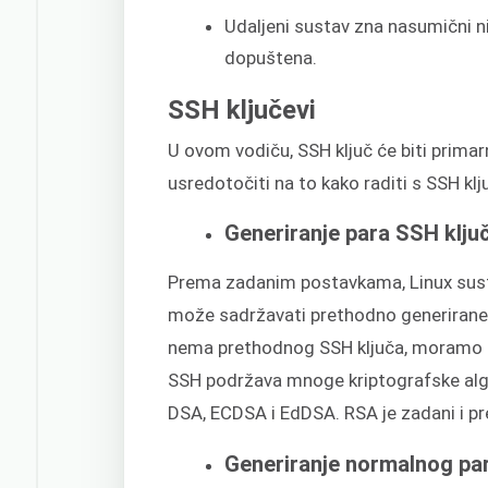
Udaljeni sustav zna nasumični ni
dopuštena.
SSH ključevi
U ovom vodiču, SSH ključ će biti primarn
usredotočiti na to kako raditi s SSH kl
Generiranje para SSH klju
Prema zadanim postavkama, Linux sust
može sadržavati prethodno generirane
nema prethodnog SSH ključa, moramo gen
SSH podržava mnoge kriptografske algor
DSA, ECDSA i EdDSA. RSA je zadani i pre
Generiranje normalnog pa