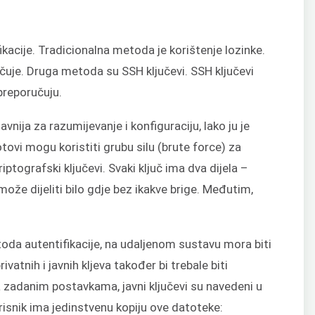
ikacije. Tradicionalna metoda je korištenje lozinke.
ručuje. Druga metoda su SSH ključevi. SSH ključevi
 preporučuju.
vnija za razumijevanje i konfiguraciju, lako ju je
otovi mogu koristiti grubu silu (brute force) za
riptografski ključevi. Svaki ključ ima dva dijela –
se može dijeliti bilo gdje bez ikakve brige. Međutim,
etoda autentifikacije, na udaljenom sustavu mora biti
rivatnih i javnih kljeva također bi trebale biti
 zadanim postavkama, javni ključevi su navedeni u
orisnik ima jedinstvenu kopiju ove datoteke: