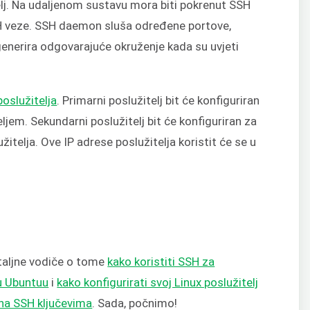
telj. Na udaljenom sustavu mora biti pokrenut SSH
H veze. SSH daemon sluša određene portove,
 generira odgovarajuće okruženje kada su uvjeti
poslužitelja
. Primarni poslužitelj bit će konfiguriran
jem. Sekundarni poslužitelj bit će konfiguriran za
itelja. Ove IP adrese poslužitelja koristit će se u
taljne vodiče o tome
kako koristiti SSH za
 u Ubuntuu
i
kako konfigurirati svoj Linux poslužitelj
 na SSH ključevima
. Sada, počnimo!