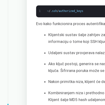
1
~
/
.
ssh
/
authorized_keys
Evo kako funkcionira proces autentifika
Klijentski sustav šalje zahtjev 
informaciju o tome koji SSH ključ
Udaljeni sustav provjerava nalazi
Ako ključ postoji, generira se n
ključa. Šifrirana poruka može se
Nakon primitka niza, klijent će deš
Kombiniranjem niza i prethodno
Klijent šalje MD5 hash udaljeno