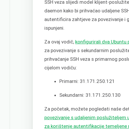
SSH veza slijedi model klijent-posluži
daemon kako bi prihvaćao udaljene SS
autentificira zahtjeve za povezivanje i
ispunjeni.
Za ovaj vodič,
konfigurirali dva Ubuntu 
za povezivanje s sekundarnim poslužitel
prihvaćanje SSH veza s primarnog posluž
cijelom vodiču:
Primarni: 31.171.250.121
Sekundarni: 31.171.250.130
Za početak, možete pogledati naše de
povezivanje s udaljenim poslužiteljem
za korištenje autentifikacije temeljene