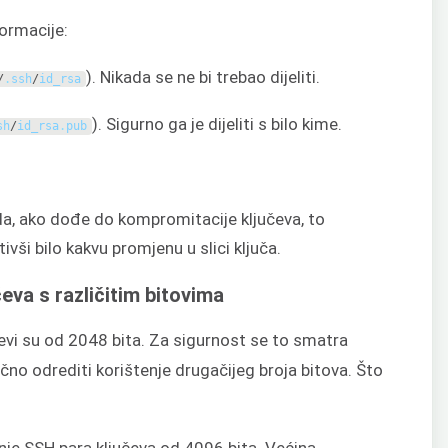
formacije:
). Nikada se ne bi trebao dijeliti.
/
.
ssh
/
id_rsa
). Sigurno ga je dijeliti s bilo kime.
sh
/
id_rsa
.
pub
 da, ako dođe do kompromitacije ključeva, to
ivši bilo kakvu promjenu u slici ključa.
eva s različitim bitovima
i su od 2048 bita. Za sigurnost se to smatra
o odrediti korištenje drugačijeg broja bitova. Što