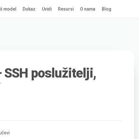
š model
Dokaz
Uvidi
Resursi
O nama
Blog
SSH poslužitelji,
i