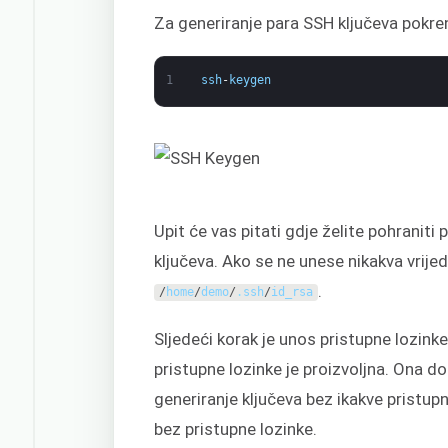
Za generiranje para SSH ključeva pokre
1
ssh
-
keygen
Upit će vas pitati gdje želite pohraniti
ključeva. Ako se ne unese nikakva vrij
.
/
home
/
demo
/
.
ssh
/
id_rsa
Sljedeći korak je unos pristupne lozinke
pristupne lozinke je proizvoljna. Ona 
generiranje ključeva bez ikakve pristupn
bez pristupne lozinke.