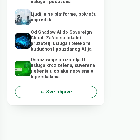
usluga i poduzeća
Ljudi, a ne platforme, pokreću
napredak
Od Shadow AI do Sovereign
Cloud: Zašto su lokalni
pružatelji usluga i telekomi
budućnost pouzdanog AI-ja
Osnaživanje pružatelja IT
usluga kroz zelena, suverena
rješenja u oblaku neovisna o
hiperskalama
Sve objave