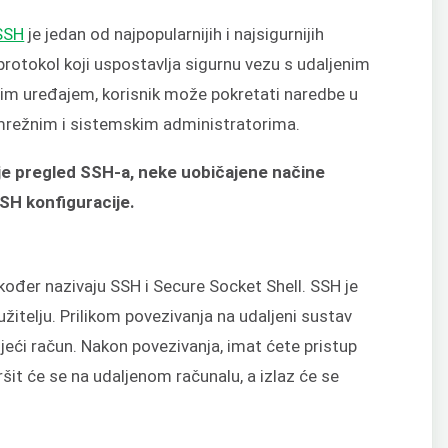
SSH
je jedan od najpopularnijih i najsigurnijih
protokol koji uspostavlja sigurnu vezu s udaljenim
nim uređajem, korisnik može pokretati naredbe u
 mrežnim i sistemskim administratorima.
uje pregled SSH-a, neke uobičajene načine
SSH konfiguracije.
kođer nazivaju SSH i Secure Socket Shell. SSH je
žitelju. Prilikom povezivanja na udaljeni sustav
eći račun. Nakon povezivanja, imat ćete pristup
ršit će se na udaljenom računalu, a izlaz će se