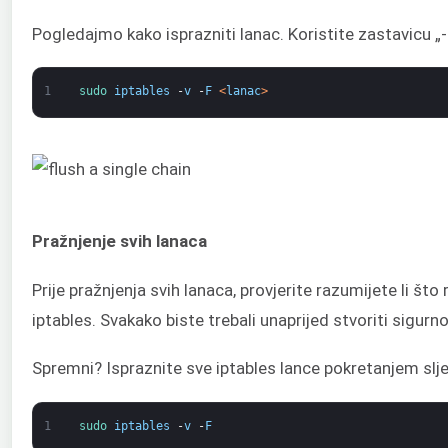
Pogledajmo kako isprazniti lanac. Koristite zastavicu „-F”
1
sudo 
iptables
-
v
-
F
<
lanac
>
Pražnjenje svih lanaca
Prije pražnjenja svih lanaca, provjerite razumijete li što
iptables. Svakako biste trebali unaprijed stvoriti sigurno
Spremni? Ispraznite sve iptables lance pokretanjem slj
1
sudo 
iptables
-
v
-
F