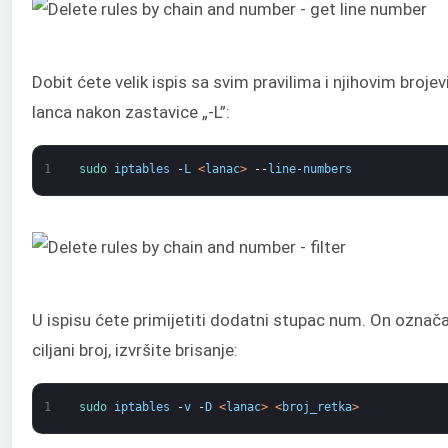
Dobit ćete velik ispis sa svim pravilima i njihovim brojev
lanca nakon zastavice „-L”:
1
sudo 
iptables
-
L
<
lanac
>
--
line
-
numbers
U ispisu ćete primijetiti dodatni stupac num. On označ
ciljani broj, izvršite brisanje:
1
sudo 
iptables
-
v
-
D
<
lanac
>
<
broj_retka
>