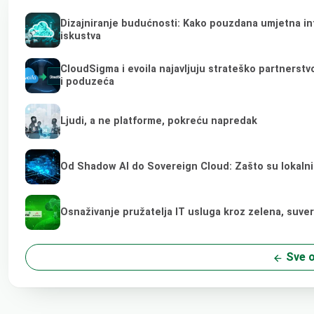
Dizajniranje budućnosti: Kako pouzdana umjetna inte
iskustva
CloudSigma i evoila najavljuju strateško partnerst
i poduzeća
Ljudi, a ne platforme, pokreću napredak
Od Shadow AI do Sovereign Cloud: Zašto su lokalni
Osnaživanje pružatelja IT usluga kroz zelena, suve
Sve o