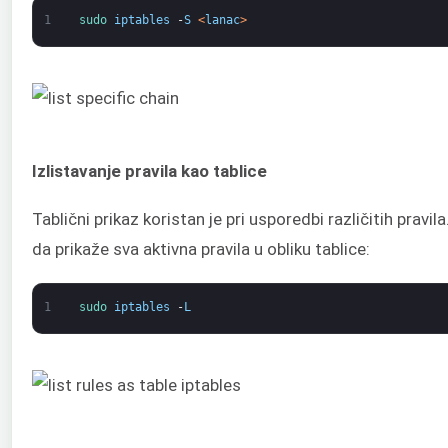
1
sudo 
iptables
-
S
<
lanac
>
Izlistavanje pravila kao tablice
Tablični prikaz koristan je pri usporedbi različitih pravil
da prikaže sva aktivna pravila u obliku tablice:
1
sudo 
iptables
-
L