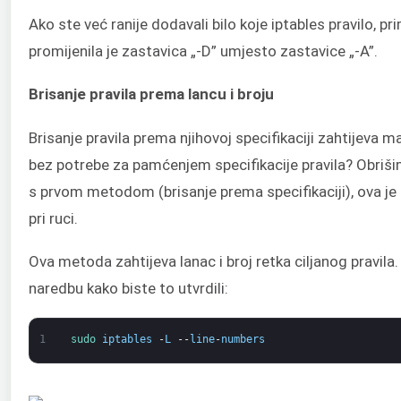
Ako ste već ranije dodavali bilo koje iptables pravilo, pr
promijenila je zastavica „-D” umjesto zastavice „-A”.
Brisanje pravila prema lancu i broju
Brisanje pravila prema njihovoj specifikaciji zahtijeva m
bez potrebe za pamćenjem specifikacije pravila? Obriši
s prvom metodom (brisanje prema specifikaciji), ova je r
pri ruci.
Ova metoda zahtijeva lanac i broj retka ciljanog pravil
naredbu kako biste to utvrdili:
1
sudo 
iptables
-
L
--
line
-
numbers