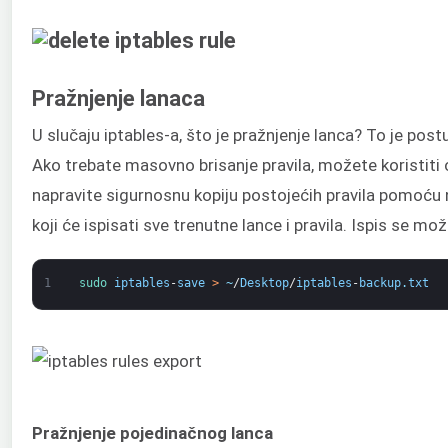
Pražnjenje lanaca
U slučaju iptables-a, što je pražnjenje lanca? To je pos
Ako trebate masovno brisanje pravila, možete koristiti
napravite sigurnosnu kopiju postojećih pravila pomoću n
koji će ispisati sve trenutne lance i pravila. Ispis se mo
1
sudo 
iptables
-
save
>
~
/
Desktop
/
iptables
-
backup
.
txt
Pražnjenje pojedinačnog lanca