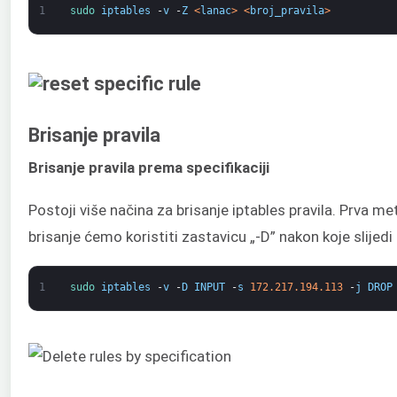
1
sudo 
iptables
-
v
-
Z
<
lanac
>
<
broj_pravila
>
Brisanje pravila
Brisanje pravila prema specifikaciji
Postoji više načina za brisanje iptables pravila. Prva met
brisanje ćemo koristiti zastavicu „-D” nakon koje slijedi 
1
sudo 
iptables
-
v
-
D
INPUT
-
s
172.217.194.113
-
j
DROP