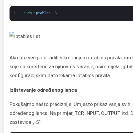
1
sudo 
iptables
-
S
Ako ste već prije radili s kreiranjem iptables pravila, mo
koje su korištene za njihovo stvaranje, osim dijela „ipta
konfiguracijskim datotekama iptables pravila.
Izlistavanje određenog lanca
Pokušajmo nešto preciznije. Umjesto prikazivanja svih ip
određenog lanca. Na primjer, TCP, INPUT, OUTPUT itd. Da
zastavice „-S”: