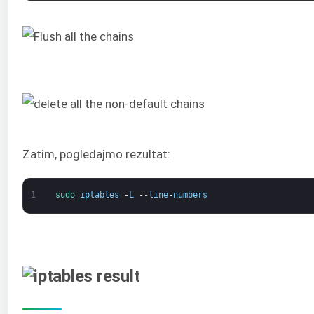
Zatim, pogledajmo rezultat:
1
sudo 
iptables
-
L
--
line
-
numbers