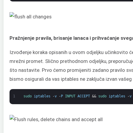
Pražnjenje pravila, brisanje lanaca i prihvaćanje sveg
Izvođenje koraka opisanih u ovom odjeljku učinkovito ć
mrežni promet. Slično prethodnom odjeljku, preporučuj
što nastavite. Prvo ćemo promijeniti zadano pravilo s
bismo osigurali da vas iptables ne zaključa izvan vašeg
1
sudo 
iptables
-
v
-
P
INPUT 
ACCEPT
&&
sudo 
iptables
-
v