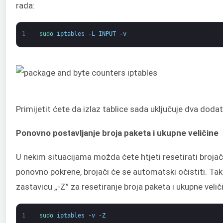
rada:
1
sudo 
iptables
-
L
INPUT
-
v
Primijetit ćete da izlaz tablice sada uključuje dva dodatn
Ponovno postavljanje broja paketa i ukupne veličine
U nekim situacijama možda ćete htjeti resetirati broja
ponovno pokrene, brojači će se automatski očistiti. Tak
zastavicu „-Z” za resetiranje broja paketa i ukupne velič
1
sudo 
iptables
-
v
-
Z