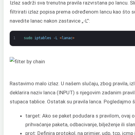
Izlaz sadrži sva trenutna pravila razvrstana po lancu. 
filtrirati izlaz popisa prema određenom lancu kao što su
navedite lanac nakon zastavice „-L”:
1
sudo 
iptables
-
L
<
lanac
>
Rastavimo malo izlaz. U našem slučaju, zbog pravila, iz
deklarira naziv lanca (INPUT) s njegovim zadanim pravil
stupaca tablice. Ostatak su pravila lanca. Pogledajmo š
target: Ako se paket podudara s pravilom, ovaj odj
prihvaćanje paketa, odbacivanje, bilježenje ili slan
prot: Definira protokol, na primjer, udp, tcp, icmp il