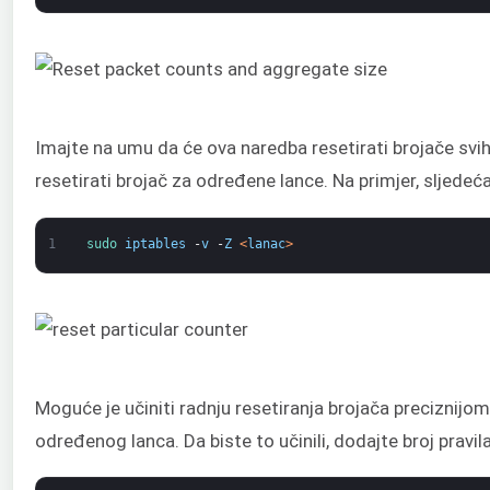
Imajte na umu da će ova naredba resetirati brojače svih
resetirati brojač za određene lance. Na primjer, sljedeć
1
sudo 
iptables
-
v
-
Z
<
lanac
>
Moguće je učiniti radnju resetiranja brojača preciznijo
određenog lanca. Da biste to učinili, dodajte broj pravil