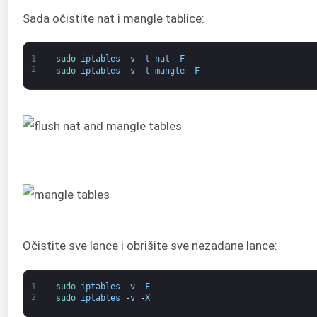
Sada očistite nat i mangle tablice:
1
sudo 
iptables
-
v
-
t
nat
-
F
2
sudo 
iptables
-
v
-
t
mangle
-
F
Očistite sve lance i obrišite sve nezadane lance:
1
sudo 
iptables
-
v
-
F
2
sudo 
iptables
-
v
-
X