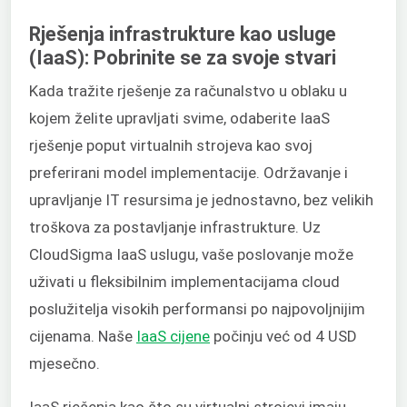
Rješenja infrastrukture kao usluge
(IaaS): Pobrinite se za svoje stvari
Kada tražite rješenje za računalstvo u oblaku u
kojem želite upravljati svime, odaberite IaaS
rješenje poput virtualnih strojeva kao svoj
preferirani model implementacije. Održavanje i
upravljanje IT resursima je jednostavno, bez velikih
troškova za postavljanje infrastrukture. Uz
CloudSigma IaaS uslugu, vaše poslovanje može
uživati u fleksibilnim implementacijama cloud
poslužitelja visokih performansi po najpovoljnijim
cijenama. Naše
IaaS cijene
počinju već od 4 USD
mjesečno.
IaaS rješenja kao što su virtualni strojevi imaju