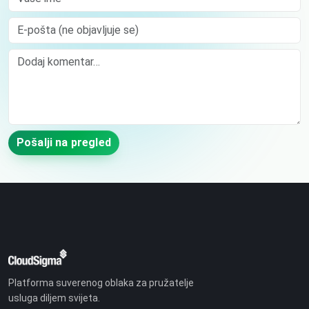
E-pošta (ne objavljuje se)
Comment
Pošalji na pregled
Platforma suverenog oblaka za pružatelje
usluga diljem svijeta.