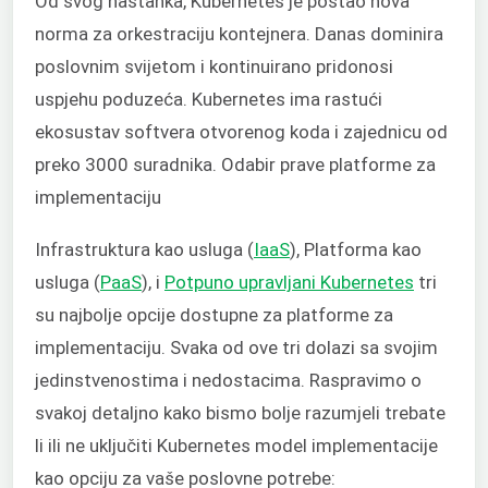
Od svog nastanka, Kubernetes je postao nova
norma za orkestraciju kontejnera. Danas dominira
poslovnim svijetom i kontinuirano pridonosi
uspjehu poduzeća. Kubernetes ima rastući
ekosustav softvera otvorenog koda i zajednicu od
preko 3000 suradnika. Odabir prave platforme za
implementaciju
Infrastruktura kao usluga (
IaaS
), Platforma kao
usluga (
PaaS
), i
Potpuno upravljani Kubernetes
tri
su najbolje opcije dostupne za platforme za
implementaciju. Svaka od ove tri dolazi sa svojim
jedinstvenostima i nedostacima. Raspravimo o
svakoj detaljno kako bismo bolje razumjeli trebate
li ili ne uključiti Kubernetes model implementacije
kao opciju za vaše poslovne potrebe: