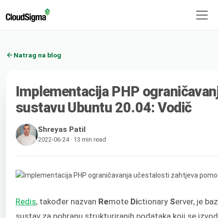
Natrag na blog
Implementacija PHP ograničavanj
sustavu Ubuntu 20.04: Vodič
Shreyas Patil
2022-06-24 · 13 min read
Redis
, također nazvan
Re
mote
Di
ctionary
S
erver, je b
sustav za pohranu strukturiranih podataka koji se izvod