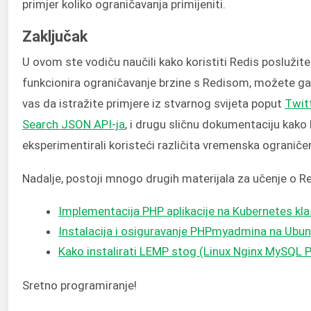
primjer koliko ograničavanja primijeniti.
Zaključak
U ovom ste vodiču naučili kako koristiti Redis poslužit
funkcionira ograničavanje brzine s Redisom, možete ga 
vas da istražite primjere iz stvarnog svijeta poput
Twit
Search JSON API-ja
, i drugu sličnu dokumentaciju kako 
eksperimentirali koristeći različita vremenska ograničen
Nadalje, postoji mnogo drugih materijala za učenje o R
Implementacija PHP aplikacije na Kubernetes kl
Instalacija i osiguravanje PHPmyadmina na Ubu
Kako instalirati LEMP stog (Linux Nginx MySQL 
Sretno programiranje!