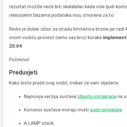
rezultat možda neće biti skalabilan kada više ljudi kont
relacijskim bazama podataka nisu stvorena za to.
Redis je dobar izbor za izradu limitatora brzine jer rad
ovom vodiču provest ćemo vas kroz korake
implementa
20.04
.
Počnimo!
Preduvjeti
Kako biste pratili ovaj vodič, trebat će vam sljedeće:
Najnovija verzija sustava
Ubuntu instalirana
na v
Korisnici sustava moraju imati
sudo privilegije
.
A LAMP stack.