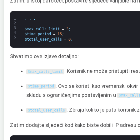
Zatim, u istoj datoteci, postavite sljedeće varijable na 
1
.
.
.
2
3
$
max_calls_limit
=
3
;
4
$
time_period
=
15
;
5
$
total_user_calls
=
0
;
Shvatimo ove izjave detaljno:
: Korisnik ne može pristupiti r
$
max_calls_limit
: Ovo se koristi kao vremenski okvir
$
time_period
skladu s ograničenjima postavljenim u
$
max_call
: Zbraja koliko je puta korisnik 
$
total_user_calls
Zatim dodajte sljedeći kod kako biste dobili IP adresu o