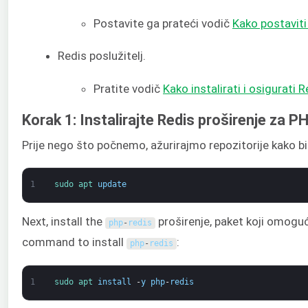
Postavite ga prateći vodič
Kako postavit
Redis poslužitelj.
Pratite vodič
Kako instalirati i osigurati R
Korak 1: Instalirajte Redis proširenje za P
Prije nego što počnemo, ažurirajmo repozitorije kako b
1
sudo 
apt 
update
Next, install the
proširenje, paket koji omogu
php
-
redis
command to install
:
php
-
redis
1
sudo 
apt 
install
-
y
php
-
redis