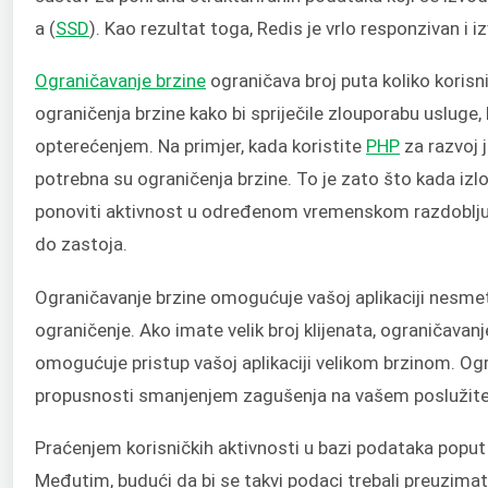
a (
SSD
). Kao rezultat toga, Redis je vrlo responzivan i 
Ograničavanje brzine
ograničava broj puta koliko korisn
ograničenja brzine kako bi spriječile zlouporabu usluge,
opterećenjem. Na primjer, kada koristite
PHP
za razvoj
potrebna su ograničenja brzine. To je zato što kada izlo
ponoviti aktivnost u određenom vremenskom razdoblju. 
do zastoja.
Ograničavanje brzine omogućuje vašoj aplikaciji nesmet
ograničenje. Ako imate velik broj klijenata, ograničava
omogućuje pristup vašoj aplikaciji velikom brzinom. O
propusnosti smanjenjem zagušenja na vašem poslužitel
Praćenjem korisničkih aktivnosti u bazi podataka popu
Međutim, budući da bi se takvi podaci trebali preuzimati