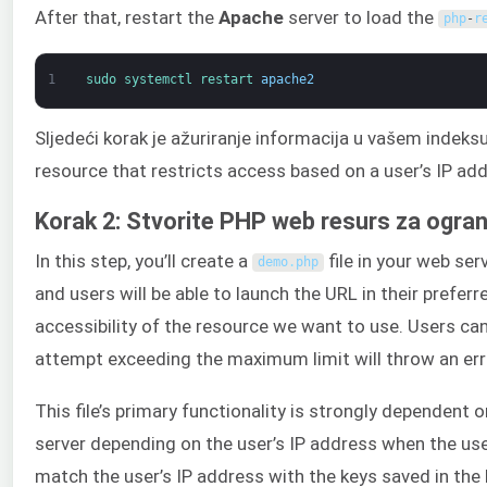
After that, restart the
Apache
server to load the
php
-
r
1
sudo 
systemctl 
restart 
apache2
Sljedeći korak je ažuriranje informacija u vašem indeksu 
resource that restricts access based on a user’s IP ad
Korak 2: Stvorite PHP web resurs za ogran
In this step, you’ll create a
file in your web ser
demo
.
php
and users will be able to launch the URL in their preferr
accessibility of the resource we want to use. Users ca
attempt exceeding the maximum limit will throw an er
This file’s primary functionality is strongly dependent 
server depending on the user’s IP address when the use
match the user’s IP address with the keys saved in the 