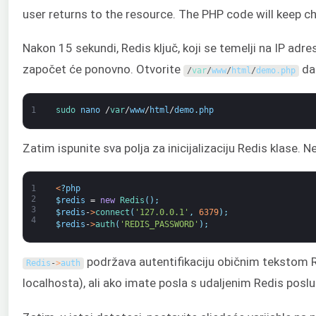
user returns to the resource. The PHP code will keep 
Nakon 15 sekundi, Redis ključ, koji se temelji na IP adre
započet će ponovno. Otvorite
da
/
var
/
www
/
html
/
demo
.
php
1
sudo 
nano
/
var
/
www
/
html
/
demo
.
php
Zatim ispunite sva polja za inicijalizaciju Redis klase. 
1
<
?
php
2
$
redis
=
new
Redis
(
)
;
3
$
redis
-
>
connect
(
'127.0.0.1'
,
6379
)
;
4
$
redis
-
>
auth
(
'REDIS_PASSWORD'
)
;
podržava autentifikaciju običnim tekstom Re
Redis
-
>
auth
localhosta), ali ako imate posla s udaljenim Redis posl