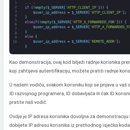
1
.
.
.
2
if
(
!
empty
(
$
_SERVER
[
'HTTP_CLIENT_IP'
]
)
)
{
3
$
user_ip_address
=
$
_SERVER
[
'HTTP_CLIENT_IP'
]
;
4
}
5
elseif
(
!
empty
(
$
_SERVER
[
'HTTP_X_FORWARDED_FOR'
]
)
)
{
6
$
user_ip_address
=
$
_SERVER
[
'HTTP_X_FORWARDED_F
7
}
8
else
{
9
$
user_ip_address
=
$
_SERVER
[
'REMOTE_ADDR'
]
;
10
}
Kao demonstracija, ovaj kod bilježi radnje korisnika pr
koji zahtijeva autentifikaciju, možete pratiti radnje kor
U našem vodiču, svakom korisniku koji se prijava u vaš sus
ID razvojnog programera, ID dobavljača ili čak ID korisn
pratite naš vodič.
Ovdje je IP adresa korisnika dovoljna za demonstraciju
dobijete IP adresu korisnika iz prethodnog isječka koda