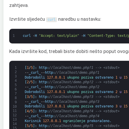
zahtjeva.
Izvršite sljedeću
naredbu u nastavku:
curl
1
curl
-
H
"Accept: text/plain"
-
H
"Content-Type: text/
Kada izvršite kod, trebali biste dobiti nešto poput ovog
1
[
1
/
5
]
:
http
:
//localhost/demo.php?1 --> <stdout>
2
--
_curl_
--
http
:
//localhost/demo.php?1
3
Dobrodošli
127.0.0.1
ukupno 
poziva 
ostvareno
1
u
15
4
[
2
/
5
]
:
http
:
//localhost/demo.php?2 --> <stdout>
5
--
_curl_
--
http
:
//localhost/demo.php?2
6
Dobrodošli
127.0.0.1
ukupno 
poziva 
ostvareno
2
u
15
7
[
3
/
5
]
:
http
:
//localhost/demo.php?3 --> <stdout>
8
--
_curl_
--
http
:
//localhost/demo.php?3
9
Dobrodošli
127.0.0.1
ukupno 
poziva 
ostvareno
3
u
15
10
11
[
4
/
5
]
:
http
:
//localhost/demo.php?4 --> <stdout>
12
--
_curl_
--
http
:
//localhost/demo.php?4
13
Korisnik
127.0.0.1
ograničenje 
prekoračeno
.
14
[
5
/
5
]
:
http
:
//localhost/demo.php?5 --> <stdout>
15