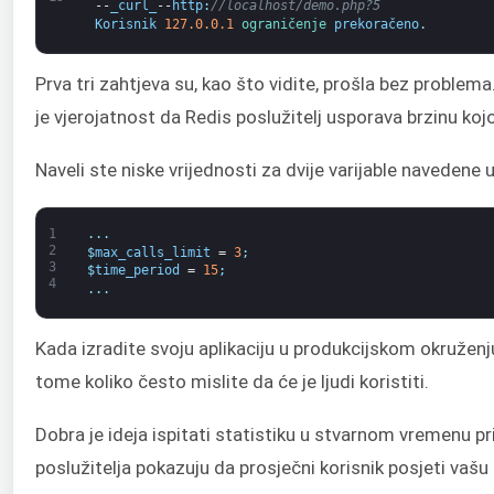
--
_curl_
--
http
:
//localhost/demo.php?5
Korisnik
127.0.0.1
ograničenje 
prekoračeno
.
Prva tri zahtjeva su, kao što vidite, prošla bez problema
je vjerojatnost da Redis poslužitelj usporava brzinu koj
Naveli ste niske vrijednosti za dvije varijable navedene
1
.
.
.
2
$
max_calls_limit
=
3
;
3
$
time_period
=
15
;
4
.
.
.
Kada izradite svoju aplikaciju u produkcijskom okruženju
tome koliko često mislite da će je ljudi koristiti.
Dobra je ideja ispitati statistiku u stvarnom vremenu pr
poslužitelja pokazuju da prosječni korisnik posjeti vašu