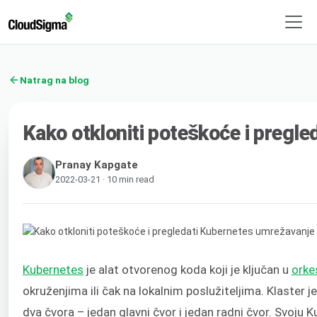
Natrag na blog
Kako otkloniti poteškoće i pregl
Pranay Kapgate
2022-03-21 · 10 min read
Kubernetes
je alat otvorenog koda koji je ključan u
orke
okruženjima ili čak na lokalnim poslužiteljima. Klaster 
dva čvora – jedan glavni čvor i jedan radni čvor. Svoju 