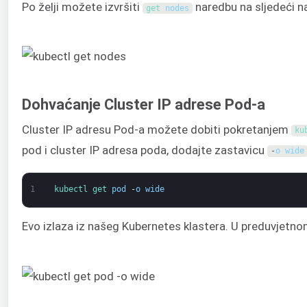
Po želji možete izvršiti
naredbu na sljedeći na
get 
nodes
Dohvaćanje Cluster IP adrese Pod-a
Cluster IP adresu Pod-a možete dobiti pokretanjem
ku
pod i cluster IP adresa poda, dodajte zastavicu
-
o
wide
1
kubectl 
get 
pod
-
o
wide
Evo izlaza iz našeg Kubernetes klastera. U preduvjetno