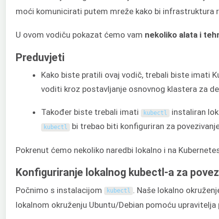
moći komunicirati putem mreže kako bi infrastruktura ra
U ovom vodiču pokazat ćemo vam
nekoliko alata i t
Preduvjeti
Kako biste pratili ovaj vodič, trebali biste imat
voditi kroz postavljanje osnovnog klastera za d
Također biste trebali imati
instaliran lo
kubectl
bi trebao biti konfiguriran za povezivanj
kubectl
Pokrenut ćemo nekoliko naredbi lokalno i na Kubernete
Konfiguriranje lokalnog kubectl-a za pove
Počnimo s instalacijom
. Naše lokalno okruženj
kubectl
lokalnom okruženju Ubuntu/Debian pomoću upravitelja