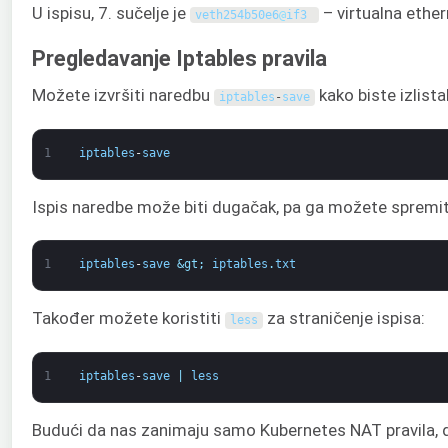
U ispisu, 7. sučelje je
– virtualna ether
veth254b50e6
@
if3
Pregledavanje Iptables pravila
Možete izvršiti naredbu
kako biste izlista
iptables
-
save
1
iptables
-
save
Ispis naredbe može biti dugačak, pa ga možete spremiti
1
iptables
-
save
&gt;
iptables
.
txt
Također možete koristiti
za straničenje ispisa:
less
1
iptables
-
save
|
less
Budući da nas zanimaju samo Kubernetes NAT pravila,