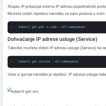
Stupac IP prikazuje internu IP adresu pojedinačnih pod
Možete izdati sljedeću naredbu za ispis podova u svim
1
kubectl 
get 
pod
-
o
wide
--
all
-
namespaces
Dohvaćanje IP adrese usluge (Service)
Također možete dobiti IP adresu usluge (Service) na 
1
kubectl 
get 
service
--
all
-
namespaces
Izlaz iz gornje naredbe je sljedeći. IP adresa usluge nal