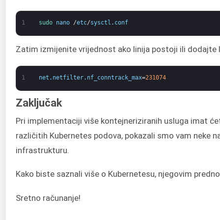
1
sudo 
nano
/
etc
/
sysctl
.
conf
Zatim izmijenite vrijednost ako linija postoji ili dodajte
1
net
.
netfilter
.
nf_conntrack_max
=
231074
Zaključak
Pri implementaciji više kontejneriziranih usluga imat ć
različitih Kubernetes podova, pokazali smo vam neke n
infrastrukturu.
Kako biste saznali više o Kubernetesu, njegovim predno
Sretno računanje!