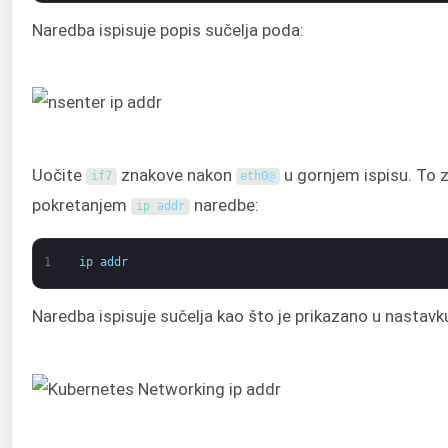
Naredba ispisuje popis sučelja poda:
Uočite
znakove nakon
u gornjem ispisu. To z
if7
eth0
@
pokretanjem
naredbe:
ip 
addr
1
ip 
addr
Naredba ispisuje sučelja kao što je prikazano u nastavk