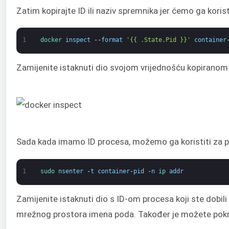
Zatim kopirajte ID ili naziv spremnika jer ćemo ga koris
1
docker 
inspect
--
format
'{{ .State.Pid }}'
container
Zamijenite istaknuti dio svojom vrijednošću kopiranom iz
Sada kada imamo ID procesa, možemo ga koristiti za 
1
sudo 
nsenter
-
t
container
-
pid
-
n
ip 
addr
Zamijenite istaknuti dio s ID-om procesa koji ste dobil
mrežnog prostora imena poda. Također je možete pokre