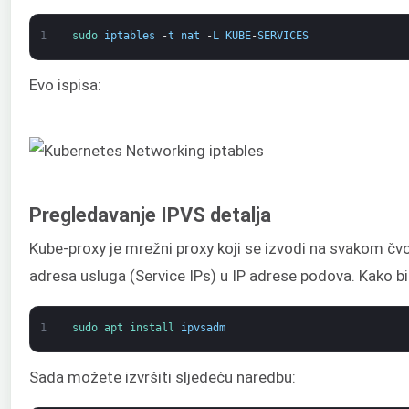
1
sudo 
iptables
-
t
nat
-
L
KUBE
-
SERVICES
Evo ispisa:
Pregledavanje IPVS detalja
Kube-proxy je mrežni proxy koji se izvodi na svakom čvo
adresa usluga (Service IPs) u IP adrese podova. Kako bis
1
sudo 
apt 
install 
ipvsadm
Sada možete izvršiti sljedeću naredbu: