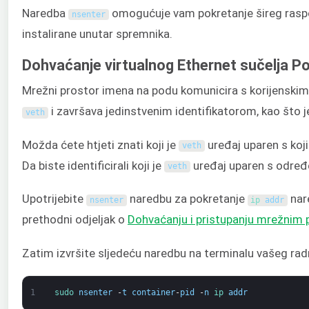
Naredba
omogućuje vam pokretanje šireg raspon
nsenter
instalirane unutar spremnika.
Dohvaćanje virtualnog Ethernet sučelja P
Mrežni prostor imena na podu komunicira s korijenskim n
i završava jedinstvenim identifikatorom, kao što 
veth
Možda ćete htjeti znati koji je
uređaj uparen s koj
veth
Da biste identificirali koji je
uređaj uparen s određ
veth
Upotrijebite
naredbu za pokretanje
nar
nsenter
ip 
addr
prethodni odjeljak o
Dohvaćanju i pristupanju mrežnim
Zatim izvršite sljedeću naredbu na terminalu vašeg radn
1
sudo 
nsenter
-
t
container
-
pid
-
n
ip 
addr