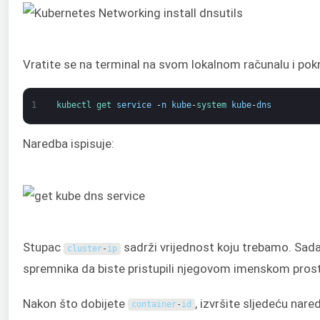
Vratite se na terminal na svom lokalnom računalu i pok
1
kubectl 
get 
service
-
n
kube
-
system 
kube
-
dns
Naredba ispisuje:
Stupac
sadrži vrijednost koju trebamo. Sad
cluster
-
ip
spremnika da biste pristupili njegovom imenskom prost
Nakon što dobijete
, izvršite sljedeću na
container
-
id