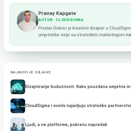
Pranay Kapgate
AUTOR
· CLOUDSIGMA
Preslav Dobrev je kreativni dizajner u CloudSigma
umjetničke vizije sa strateškim marketingom kako
NAJNOVIJE OBJAVE
Dizajniranje budućnosti: Kako pouzdana umjetna inte
CloudSigma i evoila najavljuju strateško partnerst
Ljudi, a ne platforme, pokreću napredak