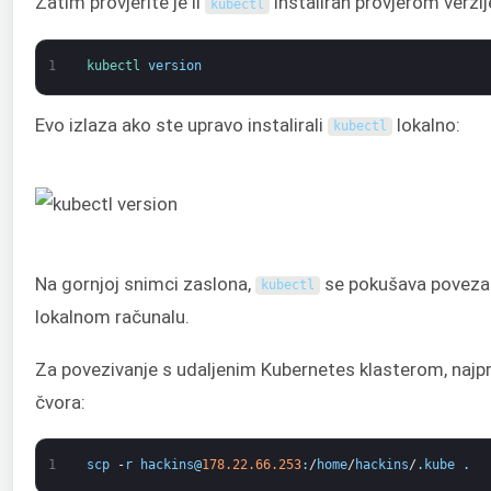
Zatim provjerite je li
instaliran provjerom verzi
kubectl
1
kubectl 
version
Evo izlaza ako ste upravo instalirali
lokalno:
kubectl
Na gornjoj snimci zaslona,
se pokušava povezat
kubectl
lokalnom računalu.
Za povezivanje s udaljenim Kubernetes klasterom, najpri
čvora:
1
scp
-
r
hackins
@
178.22.66.253
:
/
home
/
hackins
/
.
kube
.