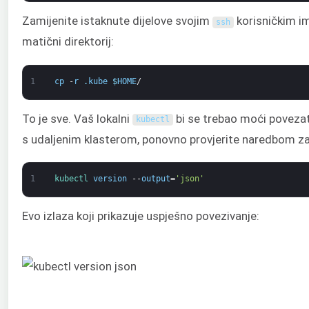
Zamijenite istaknute dijelove svojim
korisničkim im
ssh
matični direktorij:
1
cp
-
r
.
kube
$
HOME
/
To je sve. Vaš lokalni
bi se trebao moći povezati
kubectl
s udaljenim klasterom, ponovno provjerite naredbom za 
1
kubectl 
version
--
output
=
'json'
Evo izlaza koji prikazuje uspješno povezivanje: