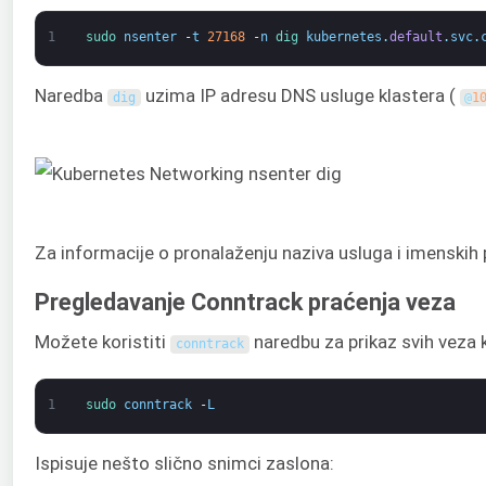
1
sudo 
nsenter
-
t
27168
-
n
dig 
kubernetes
.
default
.
svc
.
Naredba
uzima IP adresu DNS usluge klastera (
dig
@
1
Za informacije o pronalaženju naziva usluga i imenskih 
Pregledavanje Conntrack praćenja veza
Možete koristiti
naredbu za prikaz svih veza k
conntrack
1
sudo 
conntrack
-
L
Ispisuje nešto slično snimci zaslona: