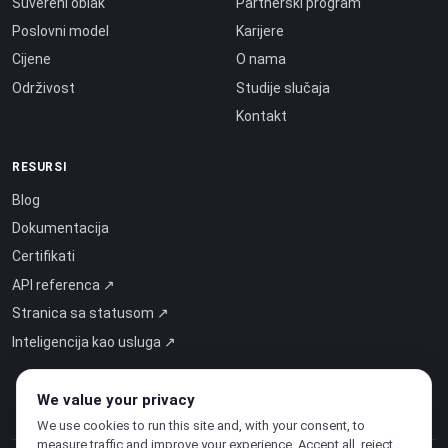
Suvereni oblak
Partnerski program
Poslovni model
Karijere
Cijene
O nama
Održivost
Studije slučaja
Kontakt
RESURSI
Blog
Dokumentacija
Certifikati
API referenca ↗
Stranica sa statusom ↗
Inteligencija kao usluga ↗
We value your privacy
We use cookies to run this site and, with your consent, to
measure traffic and improve your experience. Accept all, reject