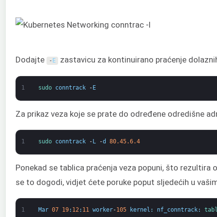
Dodajte
zastavicu za kontinuirano praćenje dolazni
-
E
1
sudo 
conntrack
-
E
Za prikaz veza koje se prate do određene odredišne ad
1
sudo 
conntrack
-
L
-
d
80.45.6.4
Ponekad se tablica praćenja veza popuni, što rezultira
se to dogodi, vidjet ćete poruke poput sljedećih u vaši
1
Mar
07
19
:
12
:
11
worker
-
105
kernel
:
nf_conntrack
:
tab