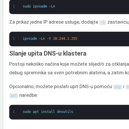
1
sudo 
ipvsadm
-
Ln
Za prikaz jedne IP adrese usluge, dodajte
zastavicu,
-
t
1
ipvsadm
-
Ln
-
t
10.244.1.255
Slanje upita DNS-u klastera
Postoji nekoliko načina koje možete slijediti za otklan
debug spremnika sa svim potrebnim alatima, a zatim k
Opcionalno, možete poslati upit DNS-u pomoću
i
dig
n
naredbe:
apt
1
sudo 
apt 
install 
dnsutils