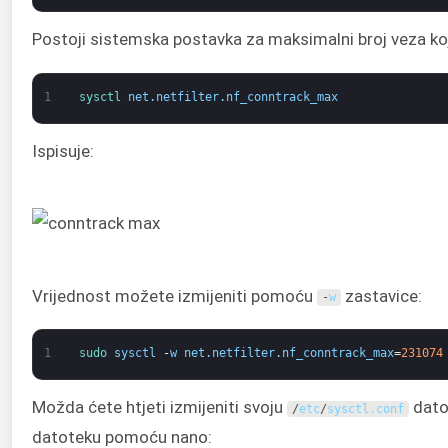
Postoji sistemska postavka za maksimalni broj veza koje
1
sysctl 
net
.
netfilter
.
nf_conntrack_max
Ispisuje:
Vrijednost možete izmijeniti pomoću
zastavice:
-
w
1
sudo 
sysctl
-
w
net
.
netfilter
.
nf_conntrack_max
=
231074
Možda ćete htjeti izmijeniti svoju
datot
/
etc
/
sysctl
.
conf
datoteku pomoću nano: