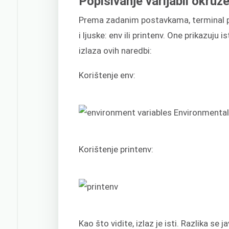
Popisivanje varijabli okruže
Prema zadanim postavkama, terminal pru
i ljuske: env ili printenv. One prikazuj
izlaza ovih naredbi:
Korištenje env:
Korištenje printenv:
Kao što vidite, izlaz je isti. Razlika se