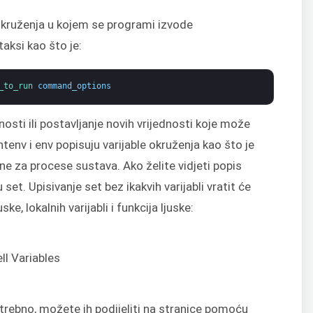
ruženja u kojem se programi izvode
taksi kao što je:
_to_run 
command_options
sti ili postavljanje novih vrijednosti koje može
tenv i env popisuju varijable okruženja kao što je
ane za procese sustava. Ako želite vidjeti popis
 set. Upisivanje set bez ikakvih varijabli vratit će
uske, lokalnih varijabli i funkcija ljuske:
potrebno, možete ih podijeliti na stranice pomoću