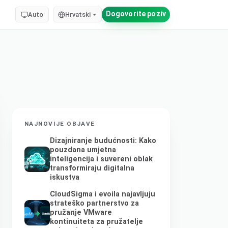
Dogovorite poziv
Auto
Hrvatski
NAJNOVIJE OBJAVE
Dizajniranje budućnosti: Kako
pouzdana umjetna
inteligencija i suvereni oblak
transformiraju digitalna
iskustva
CloudSigma i evoila najavljuju
strateško partnerstvo za
pružanje VMware
kontinuiteta za pružatelje