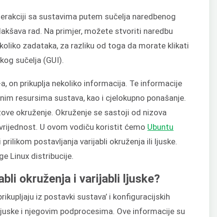
nterakciji sa sustavima putem sučelja naredbenog
olakšava rad. Na primjer, možete stvoriti naredbu
koliko zadataka, za razliku od toga da morate klikati
kog sučelja (GUI).
, on prikuplja nekoliko informacija. Te informacije
nim resursima sustava, kao i cjelokupno ponašanje.
zove okruženje. Okruženje se sastoji od nizova
č-vrijednost. U ovom vodiču koristit ćemo
Ubuntu
prilikom postavljanja varijabli okruženja ili ljuske.
ge Linux distribucije.
bli okruženja i varijabli ljuske?
ikupljaju iz postavki sustava’ i konfiguracijskih
juske i njegovim podprocesima. Ove informacije su