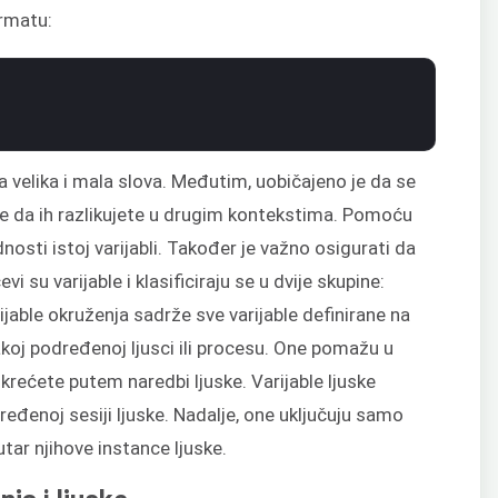
ormatu:
su na velika i mala slova. Međutim, uobičajeno je da se
da ih razlikujete u drugim kontekstima. Pomoću
dnosti istoj varijabli. Također je važno osigurati da
i su varijable i klasificiraju se u dvije skupine:
arijable okruženja sadrže sve varijable definirane na
akoj podređenoj ljusci ili procesu. One pomažu u
krećete putem naredbi ljuske. Varijable ljuske
ređenoj sesiji ljuske. Nadalje, one uključuju samo
utar njihove instance ljuske.