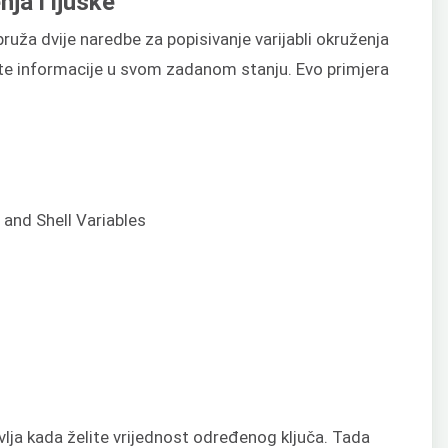
nja i ljuske
ža dvije naredbe za popisivanje varijabli okruženja
u iste informacije u svom zadanom stanju. Evo primjera
 javlja kada želite vrijednost određenog ključa. Tada