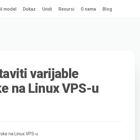
š model
Dokaz
Uvidi
Resursi
O nama
Blog
taviti varijable
ske na Linux VPS-u