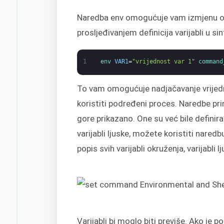
Naredba env omogućuje vam izmjenu ok
prosljeđivanjem definicija varijabli u sin
1
env 
VAR1
=
"vrijednost var 1"
command
To vam omogućuje nadjačavanje vrijedno
koristiti podređeni proces. Naredbe prin
gore prikazano. One su već bile definir
varijabli ljuske, možete koristiti naredbu
popis svih varijabli okruženja, varijabli lj
Varijabli bi moglo biti previše. Ako je 