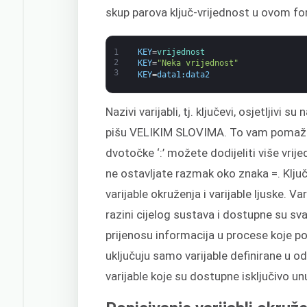
skup parova ključ-vrijednost u ovom f
1
KEY
=
vrijednost
2
KEY
=
"Neka vrijednost"
3
KEY
=
data1
:
data2
Nazivi varijabli, tj. ključevi, osjetljivi 
pišu VELIKIM SLOVIMA. To vam pomaže 
dvotočke ‘:’ možete dodijeliti više vrije
ne ostavljate razmak oko znaka =. Ključev
varijable okruženja i varijable ljuske. V
razini cijelog sustava i dostupne su sv
prijenosu informacija u procese koje po
uključuju samo varijable definirane u od
varijable koje su dostupne isključivo un