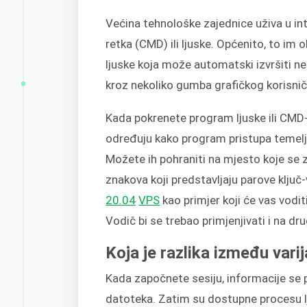
Većina tehnološke zajednice uživa u i
retka (CMD) ili ljuske. Općenito, to im 
ljuske koja može automatski izvršiti ne
kroz nekoliko gumba grafičkog korisnič
Kada pokrenete program ljuske ili CMD-a
određuju kako program pristupa temelj
Možete ih pohraniti na mjesto koje se 
znakova koji predstavljaju parove klju
20.04
VPS
kao primjer koji će vas voditi 
Vodič bi se trebao primjenjivati i na dru
Koja je razlika između varija
Kada započnete sesiju, informacije se pr
datoteka. Zatim su dostupne procesu l