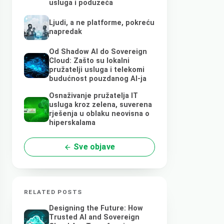
usluga i poduzeća
Ljudi, a ne platforme, pokreću
napredak
Od Shadow AI do Sovereign
Cloud: Zašto su lokalni
pružatelji usluga i telekomi
budućnost pouzdanog AI-ja
Osnaživanje pružatelja IT
usluga kroz zelena, suverena
rješenja u oblaku neovisna o
hiperskalama
Sve objave
RELATED POSTS
Designing the Future: How
Trusted AI and Sovereign