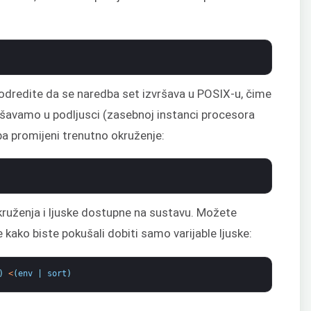
odredite da se naredba set izvršava u POSIX-u, čime
zvršavamo u podljusci (zasebnoj instanci procesora
ba promijeni trenutno okruženje:
ruženja i ljuske dostupne na sustavu. Možete
kako biste pokušali dobiti samo varijable ljuske:
)
<
(
env
|
sort
)