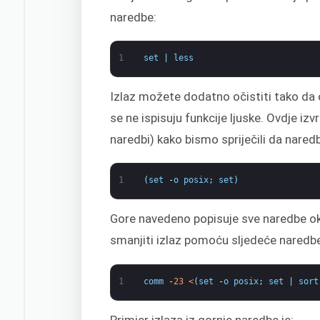
naredbe:
1
set
|
less
Izlaz možete dodatno očistiti tako da 
se ne ispisuju funkcije ljuske. Ovdje i
naredbi) kako bismo spriječili da nared
1
(
set
-
o
posix
;
set
)
Gore navedeno popisuje sve naredbe ok
smanjiti izlaz pomoću sljedeće naredbe 
1
comm
-
23
<
(
set
-
o
posix
;
set
|
sort
Primjer izlaza iz gornje naredbe je: