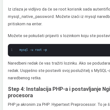
Iz izlaza je vidljivo da će se root korisnik sada autentif
mysql_native_password. Možete izaći iz mysql naredbe
pritiskom na enter.
Možete se pokušati prijaviti s lozinkom koju ste posta
1
mysql
-
u
root
–
p
Naredbeni redak će vas tražiti lozinku. Ako se podudar
redak. Uspješno ste postavili svoj poslužitelj s MySQL
naredbenog retka.
Step 4: Instalacija PHP-a i postavljanje N
procesora
PHP je akronim za PHP: Hypertext Preprocessor. To je 