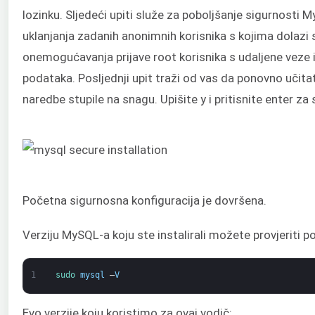
lozinku. Sljedeći upiti služe za poboljšanje sigurnosti 
uklanjanja zadanih anonimnih korisnika s kojima dolazi 
onemogućavanja prijave root korisnika s udaljene veze i
podataka. Posljednji upit traži od vas da ponovno učitat
naredbe stupile na snagu. Upišite y i pritisnite enter za 
Početna sigurnosna konfiguracija je dovršena.
Verziju MySQL-a koju ste instalirali možete provjeriti 
1
sudo 
mysql
–
V
Evo verzije koju koristimo za ovaj vodič: