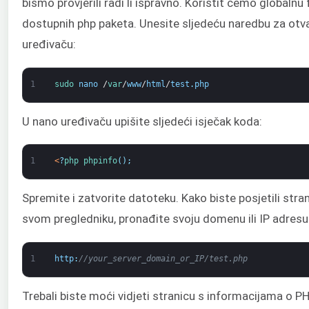
bismo provjerili radi li ispravno. Koristit ćemo globalnu 
dostupnih php paketa. Unesite sljedeću naredbu za otv
uređivaču:
1
sudo 
nano
/
var
/
www
/
html
/
test
.
php
U nano uređivaču upišite sljedeći isječak koda:
1
<
?
php 
phpinfo
(
)
;
Spremite i zatvorite datoteku. Kako biste posjetili stran
svom pregledniku, pronađite svoju domenu ili IP adresu i 
1
http
:
//your_server_domain_or_IP/test.php
Trebali biste moći vidjeti stranicu s informacijama o P