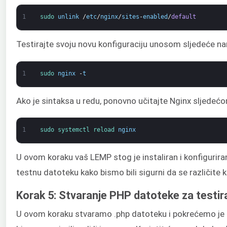
1
sudo 
unlink
/
etc
/
nginx
/
sites
-
enabled
/
default
Testirajte svoju novu konfiguraciju unosom sljedeće na
1
sudo 
nginx
-
t
Ako je sintaksa u redu, ponovno učitajte Nginx sljede
1
sudo 
systemctl 
reload 
nginx
U ovom koraku vaš LEMP stog je instaliran i konfigurir
testnu datoteku kako bismo bili sigurni da se različit
Korak 5: Stvaranje PHP datoteke za testi
U ovom koraku stvaramo .php datoteku i pokrećemo je n