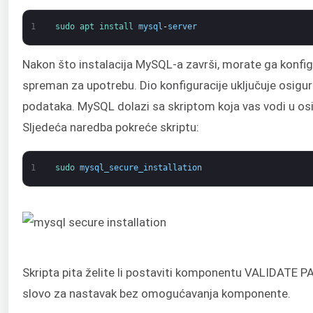
1
sudo 
apt 
install 
mysql
-
server
Nakon što instalacija MySQL-a završi, morate ga konfigu
spreman za upotrebu. Dio konfiguracije uključuje osigur
podataka. MySQL dolazi sa skriptom koja vas vodi u osig
Sljedeća naredba pokreće skriptu:
1
sudo 
mysql_secure_installation
Skripta pita želite li postaviti komponentu VALIDATE PA
slovo za nastavak bez omogućavanja komponente.