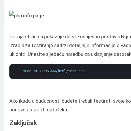
Gornja stranica pokazuje da ste uspješno postavili Ngi
izradili za testiranje sadrži detaljnije informacije o vaše
ukloniti. Unesite sljedeću naredbu za uklanjanje datotek
1
sudo 
rm
/
var
/
www
/
html
/
test
.
php
Ako ikada u budućnosti budete trebali testirati svoje ko
ponovno stvoriti datoteku.
Zaključak