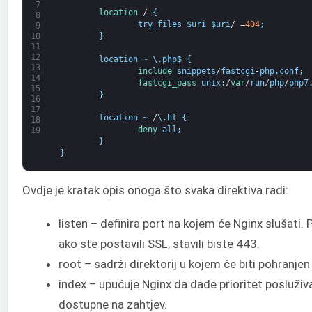
7
location
/
{
8
try_files
$
uri
$
uri
/
=
404
;
9
}
10
11
12
location
~
\
.
php
$
{
13
include 
snippets
/
fastcgi
-
php
.
conf
;
14
fastcgi_pass 
unix
:
/
var
/
run
/
php
/
php7
15
}
16
17
location
~
/
\
.
ht
{
18
deny 
all
;
19
}
}
Ovdje je kratak opis onoga što svaka direktiva radi:
listen – definira port na kojem će Nginx slušati.
ako ste postavili SSL, stavili biste 443.
root – sadrži direktorij u kojem će biti pohranjen
index – upućuje Nginx da dade prioritet posluživ
dostupne na zahtjev.