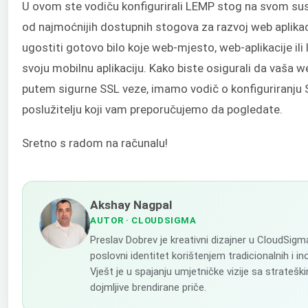
U ovom ste vodiču konfigurirali LEMP stog na svom sus
od najmoćnijih dostupnih stogova za razvoj web aplikac
ugostiti gotovo bilo koje web-mjesto, web-aplikacije ili 
svoju mobilnu aplikaciju. Kako biste osigurali da vaša 
putem sigurne SSL veze, imamo vodič o konfiguriranju S
poslužitelju koji vam preporučujemo da pogledate.
Sretno s radom na računalu!
Akshay Nagpal
AUTOR
· CLOUDSIGMA
Preslav Dobrev je kreativni dizajner u CloudSig
poslovni identitet korištenjem tradicionalnih i in
Vješt je u spajanju umjetničke vizije sa strateš
dojmljive brendirane priče.