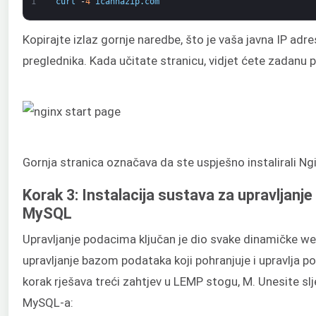
1
curl
-
4
icanhazip
.
com
Kopirajte izlaz gornje naredbe, što je vaša javna IP adr
preglednika. Kada učitate stranicu, vidjet ćete zadanu 
Gornja stranica označava da ste uspješno instalirali Ngi
Korak 3: Instalacija sustava za upravljan
MySQL
Upravljanje podacima ključan je dio svake dinamičke we
upravljanje bazom podataka koji pohranjuje i upravlja 
korak rješava treći zahtjev u LEMP stogu, M. Unesite sl
MySQL-a: