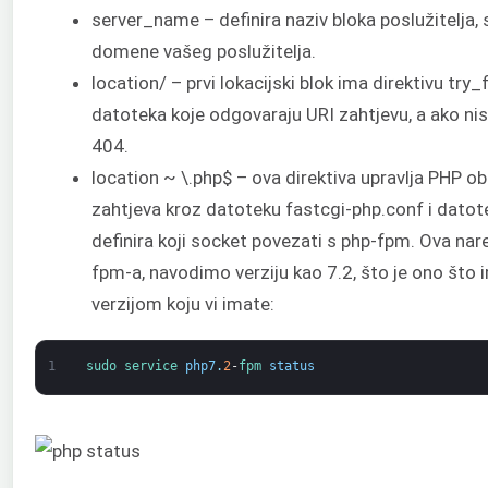
server_name – definira naziv bloka poslužitelja, s
domene vašeg poslužitelja.
location/ – prvi lokacijski blok ima direktivu try_
datoteka koje odgovaraju URI zahtjevu, a ako ni
404.
location ~ \.php$ – ova direktiva upravlja PHP
zahtjeva kroz datoteku fastcgi-php.conf i dato
definira koji socket povezati s php-fpm. Ova nar
fpm-a, navodimo verziju kao 7.2, što je ono što
verzijom koju vi imate:
1
sudo 
service 
php7
.
2
-
fpm 
status