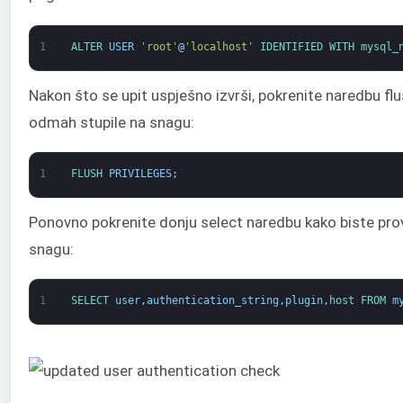
1
ALTER 
USER
'root'
@
'localhost'
IDENTIFIED 
WITH 
mysql_
Nakon što se upit uspješno izvrši, pokrenite naredbu fl
odmah stupile na snagu:
1
FLUSH 
PRIVILEGES
;
Ponovno pokrenite donju select naredbu kako biste provje
snagu:
1
SELECT 
user
,
authentication_string
,
plugin
,
host 
FROM 
m