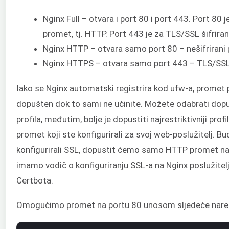
Nginx Full – otvara i port 80 i port 443. Port 80 j
promet, tj. HTTP. Port 443 je za TLS/SSL šifrirani
Nginx HTTP – otvara samo port 80 – nešifrirani
Nginx HTTPS – otvara samo port 443 – TLS/SSL 
Iako se Nginx automatski registrira kod ufw-a, promet 
dopušten dok to sami ne učinite. Možete odabrati dopušt
profila, međutim, bolje je dopustiti najrestriktivniji profi
promet koji ste konfigurirali za svoj web-poslužitelj. 
konfigurirali SSL, dopustit ćemo samo HTTP promet na p
imamo vodič o konfiguriranju SSL-a na Nginx poslužite
Certbota.
Omogućimo promet na portu 80 unosom sljedeće nare