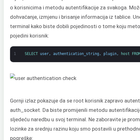
o korisnicima i metodu autentifikacije za svakoga. Mož
dohvaćanje, izmjenu i brisanje informacija iz tablice. Une
terminal kako biste dobili pojedinosti o tome koju metod
pojedini korisnik:
1
SELECT 
user
,
authentication_string
,
plugin
,
host 
FRO
Gornji izlaz pokazuje da se root korisnik zapravo aute
auth_socket. Da biste promijenili metodu autentifikacije
sljedeću naredbu u svoj terminal. Ne zaboravite je promi
lozinke za srednju razinu koju smo postavili u prethod
pogreške: