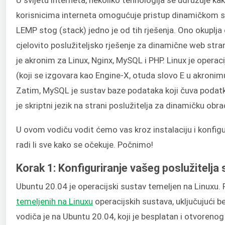
korisnicima interneta omogućuje pristup dinamičkom sa
LEMP stog (stack) jedno je od tih rješenja. Ono okuplja č
cjelovito poslužiteljsko rješenje za dinamične web str
je akronim za Linux, Nginx, MySQL i PHP. Linux je operaci
(koji se izgovara kao Engine-X, otuda slovo E u akronimu
Zatim, MySQL je sustav baze podataka koji čuva podatke
je skriptni jezik na strani poslužitelja za dinamičku obra
U ovom vodiču vodit ćemo vas kroz instalaciju i konfigu
radi li sve kako se očekuje. Počnimo!
Korak 1: Konfiguriranje vašeg poslužitelja
Ubuntu 20.04 je operacijski sustav temeljen na Linuxu. 
temeljenih na Linuxu
operacijskih sustava, uključujući 
vodiča je na Ubuntu 20.04, koji je besplatan i otvorenog