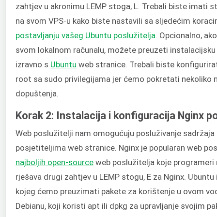
zahtjev u akronimu LEMP stoga, L. Trebali biste imati 
na svom VPS-u kako biste nastavili sa sljedećim koraci
postavljanju vašeg Ubuntu poslužitelja
. Opcionalno, ako
svom lokalnom računalu, možete preuzeti instalacijsku 
izravno s
Ubuntu
web stranice. Trebali biste konfigurirat
root sa sudo privilegijama jer ćemo pokretati nekoliko 
dopuštenja.
Korak 2: Instalacija i konfiguracija Nginx po
Web poslužitelji nam omogućuju posluživanje sadržaja
posjetiteljima web stranice. Nginx je popularan web posl
najboljih open-source
web poslužitelja koje programeri n
rješava drugi zahtjev u LEMP stogu, E za Nginx. Ubuntu 
kojeg ćemo preuzimati pakete za korištenje u ovom vod
Debianu, koji koristi apt ili dpkg za upravljanje svojim