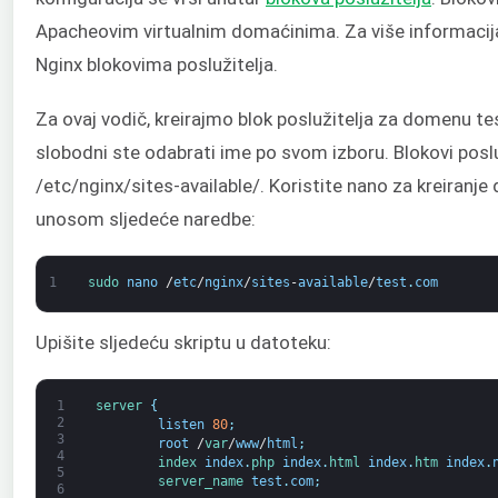
Apacheovim virtualnim domaćinima. Za više informacij
Nginx blokovima poslužitelja.
Za ovaj vodič, kreirajmo blok poslužitelja za domenu t
slobodni ste odabrati ime po svom izboru. Blokovi posluž
/etc/nginx/sites-available/. Koristite nano za kreiranje
unosom sljedeće naredbe:
1
sudo 
nano
/
etc
/
nginx
/
sites
-
available
/
test
.
com
Upišite sljedeću skriptu u datoteku:
1
server
{
2
listen
80
;
3
root
/
var
/
www
/
html
;
4
index 
index
.
php 
index
.
html 
index
.
htm 
index
.
5
server_name 
test
.
com
;
6