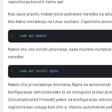
repozitorija koristit ćemo apt.
Kao opće pravilo, trebali biste pokrenuti naredbu za ažu
bilo kakvu instalaciju na Linux sustavu. Započnite unos
1
sudo 
apt 
update
Nakon što ste izvršili ažuriranje, sada možete instalir
naredbe:
1
sudo 
apt 
install 
nginx
Nakon što je instalacija dovršena, Nginx se automatski 
konfiguracija vatrozida kako bi se omogućio prolaz pro
(Uncomplicated Firewall) paket za konfiguraciju vatrozi
registrira kao usluga kod ufw-a. Ubuntu automatski pok