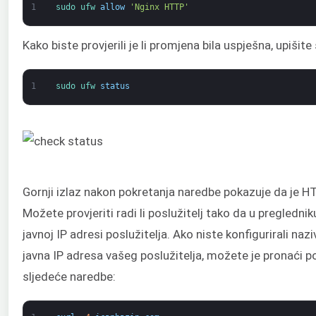
1
sudo 
ufw 
allow
'Nginx HTTP'
Kako biste provjerili je li promjena bila uspješna, upišit
1
sudo 
ufw 
status
Gornji izlaz nakon pokretanja naredbe pokazuje da je 
Možete provjeriti radi li poslužitelj tako da u preglednik
javnoj IP adresi poslužitelja. Ako niste konfigurirali naz
javna IP adresa vašeg poslužitelja, možete je pronaći
sljedeće naredbe: