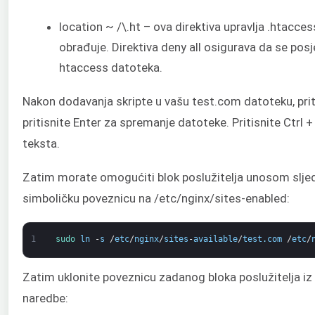
location ~ /\.ht – ova direktiva upravlja .htacc
obrađuje. Direktiva deny all osigurava da se posj
htaccess datoteka.
Nakon dodavanja skripte u vašu test.com datoteku, priti
pritisnite Enter za spremanje datoteke. Pritisnite Ctrl 
teksta.
Zatim morate omogućiti blok poslužitelja unosom sljed
simboličku poveznicu na /etc/nginx/sites-enabled:
1
sudo 
ln
-
s
/
etc
/
nginx
/
sites
-
available
/
test
.
com
/
etc
/
Zatim uklonite poveznicu zadanog bloka poslužitelja i
naredbe: