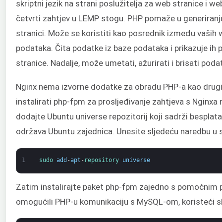
skriptni jezik na strani poslužitelja za web stranice i we
četvrti zahtjev u LEMP stogu. PHP pomaže u generiran
stranici. Može se koristiti kao posrednik između vaših 
podataka. Čita podatke iz baze podataka i prikazuje ih 
stranice. Nadalje, može umetati, ažurirati i brisati pod
Nginx nema izvorne dodatke za obradu PHP-a kao drugi 
instalirati php-fpm za prosljeđivanje zahtjeva s Nginxa
dodajte Ubuntu universe repozitorij koji sadrži besplat
održava Ubuntu zajednica. Unesite sljedeću naredbu u s
1
sudo 
add
-
apt
-
repository 
universe
Zatim instalirajte paket php-fpm zajedno s pomoćnim
omogućili PHP-u komunikaciju s MySQL-om, koristeći s