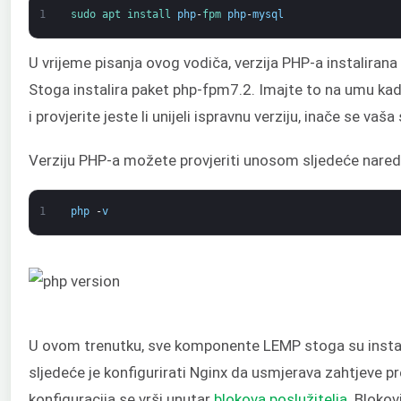
1
sudo 
apt 
install 
php
-
fpm 
php
-
mysql
U vrijeme pisanja ovog vodiča, verzija PHP-a instaliran
Stoga instalira paket php-fpm7.2. Imajte to na umu kad
i provjerite jeste li unijeli ispravnu verziju, inače se vaša
Verziju PHP-a možete provjeriti unosom sljedeće nared
1
php
-
v
U ovom trenutku, sve komponente LEMP stoga su instali
sljedeće je konfigurirati Nginx da usmjerava zahtjeve 
konfiguracija se vrši unutar
blokova poslužitelja
. Blokov