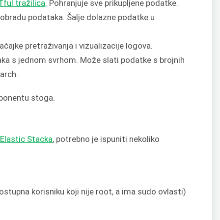
ful tražilica
. Pohranjuje sve prikupljene podatke.
 obradu podataka. Šalje dolazne podatke u
čajke pretraživanja i vizualizacije logova.
aka s jednom svrhom. Može slati podatke s brojnih
earch.
mponentu stoga.
m
Elastic Stacka
, potrebno je ispuniti nekoliko
stupna korisniku koji nije root, a ima sudo ovlasti)