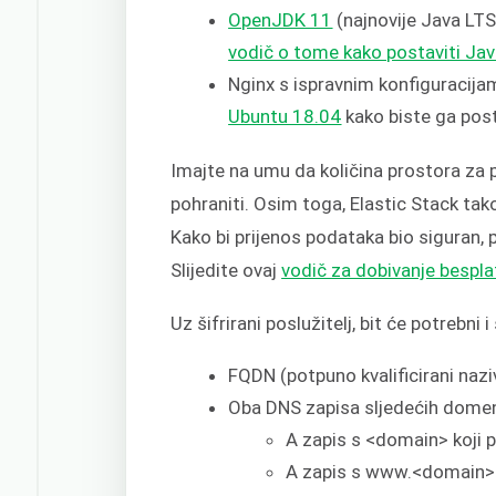
OpenJDK 11
(najnovije Java LTS 
vodič o tome kako postaviti Ja
Nginx s ispravnim konfiguracija
Ubuntu 18.04
kako biste ga posta
Imajte na umu da količina prostora za po
pohraniti. Osim toga, Elastic Stack tak
Kako bi prijenos podataka bio siguran,
Slijedite ovaj
vodič za dobivanje bespla
Uz šifrirani poslužitelj, bit će potrebni i
FQDN (potpuno kvalificirani naz
Oba DNS zapisa sljedećih domena
A zapis s <domain> koji po
A zapis s www.<domain> ko