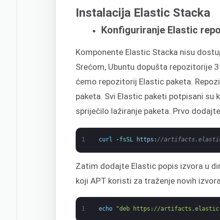
Instalacija Elastic Stacka
Konfiguriranje Elastic repo
Komponente Elastic Stacka nisu dostup
Srećom, Ubuntu dopušta repozitorije 3
ćemo repozitorij Elastic paketa. Repozit
paketa. Svi Elastic paketi potpisani su
spriječilo lažiranje paketa. Prvo dodajte
1
curl
-
fsSL 
https
:
//artifacts.elasti
Zatim dodajte Elastic popis izvora u dir
koji APT koristi za traženje novih izvora
1
echo
"deb https://artifacts.elastic