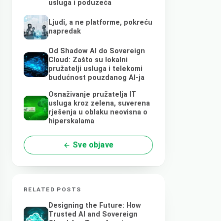
usluga i poduzeća
Ljudi, a ne platforme, pokreću
napredak
Od Shadow AI do Sovereign
Cloud: Zašto su lokalni
pružatelji usluga i telekomi
budućnost pouzdanog AI-ja
Osnaživanje pružatelja IT
usluga kroz zelena, suverena
rješenja u oblaku neovisna o
hiperskalama
Sve objave
RELATED POSTS
Designing the Future: How
Trusted AI and Sovereign