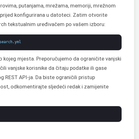
čvorovima, putanjama, mrežama, memoriji, mrežnom
prijed konfigurirana u datoteci. Zatim otvorite
arch tekstualnim uređivačem po vašem izboru:
search
.
yml
lo kojeg mjesta. Preporučujemo da ograničite vanjski
čili vanjske korisnike da čitaju podatke ili gase
 REST API-ja. Da biste ograničili pristup
nost, odkomentirajte sljedeći redak i zamijenite