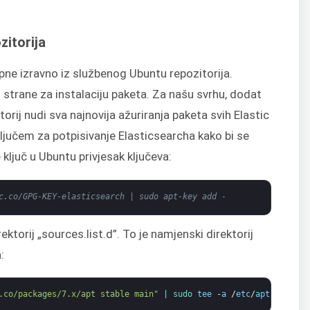
zitorija
ne izravno iz službenog Ubuntu repozitorija.
.
strane za instalaciju paketa. Za našu svrhu, dodat
orij nudi sva najnovija ažuriranja paketa svih Elastic
 ključem za potpisivanje Elasticsearcha kako bi se
 ključ u Ubuntu privjesak ključeva:
c.co/GPG-KEY-elasticsearch | sudo apt-key add -
ektorij „sources.list.d”. To je namjenski direktorij
:
.co/packages/7.x/apt stable main"
|
sudo 
tee
-
a
/
etc
/
apt
/
sources