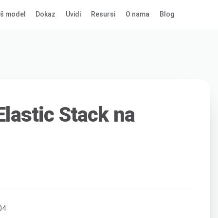
š model
Dokaz
Uvidi
Resursi
O nama
Blog
 Elastic Stack na