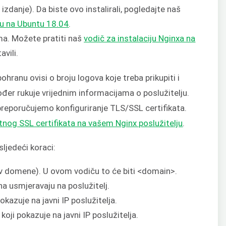
izdanje). Da biste ovo instalirali, pogledajte naš
vu na Ubuntu 18.04
.
ma. Možete pratiti naš
vodič za instalaciju Nginxa na
vili.
hranu ovisi o broju logova koje treba prikupiti i
ođer rukuje vrijednim informacijama o poslužitelju.
 preporučujemo konfiguriranje TLS/SSL certifikata.
tnog SSL certifikata na vašem Nginx poslužitelju
.
 sljedeći koraci:
iv domene). U ovom vodiču to će biti <domain>.
 usmjeravaju na poslužitelj.
kazuje na javni IP poslužitelja.
ji pokazuje na javni IP poslužitelja.