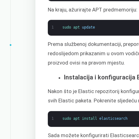
Na kraju, ažurirajte APT predmemoriju:
1
sudo 
apt 
update
Prema službenoj dokumentaciji, preporu
redoslijedom prikazanim u ovom vodiču
proizvod ovisi na pravom mjestu.
Instalacija i konfiguracija
Nakon što je Elastic repozitorij konfigu
svih Elastic paketa. Pokrenite sljedeću
1
sudo 
apt 
install 
elasticsearch
Sada možete konfigurirati Elasticsearc