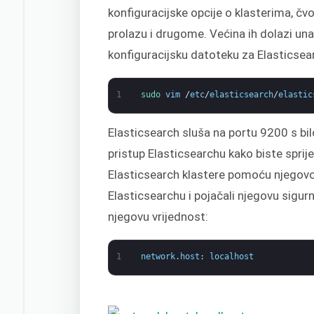
konfiguracijske opcije o klasterima, 
prolazu i drugome. Većina ih dolazi una
konfiguracijsku datoteku za Elasticse
1
sudo 
vim
/
etc
/
elasticsearch
/
elastic
Elasticsearch sluša na portu 9200 s bi
pristup Elasticsearchu kako biste sprije
Elasticsearch klastere pomoću njegovog
Elasticsearchu i pojačali njegovu sigur
njegovu vrijednost:
1
network
.
host
:
localhost