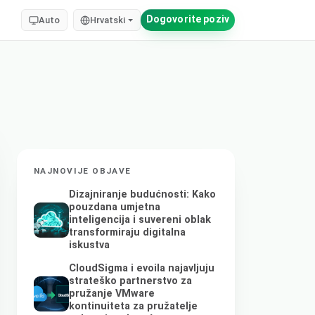
Dogovorite poziv
Auto
Hrvatski
NAJNOVIJE OBJAVE
Dizajniranje budućnosti: Kako
pouzdana umjetna
inteligencija i suvereni oblak
transformiraju digitalna
iskustva
CloudSigma i evoila najavljuju
strateško partnerstvo za
pružanje VMware
kontinuiteta za pružatelje