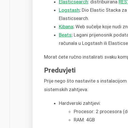
Elasticsearch
: distribuirana
REST
Logstash
:
Dio Elastic Stacka za
Elasticsearch.
Kibana
:
Web sučelje koje nudi zna
Beats
:
Lagani prijenosnik podat
računala u Logstash ili Elastics
Morat ćete ručno instalirati svaku ko
Preduvjeti
Prije nego što nastavite s instalacijo
sistemskih zahtjeva:
Hardverski zahtjevi:
Procesor: 2 procesora (do
RAM: 4GB