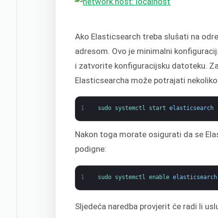
Ako Elasticsearch treba slušati na odre
adresom. Ovo je minimalni konfiguracijs
i zatvorite konfiguracijsku datoteku. Z
Elasticsearcha može potrajati nekoliko
1
sudo 
systemctl 
start 
elasticsearch
Nakon toga morate osigurati da se Elas
podigne:
1
sudo 
systemctl 
enable 
elasticsearch
Sljedeća naredba provjerit će radi li us