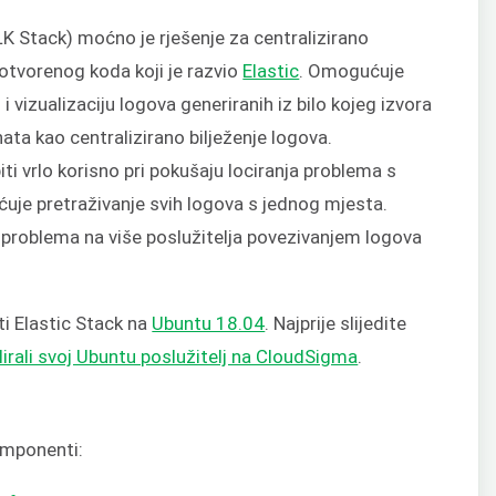
 Stack) moćno je rješenje za centralizirano
 otvorenog koda koji je razvio
Elastic
. Omogućuje
i vizualizaciju logova generiranih iz bilo kojeg izvora
ata kao centralizirano bilježenje logova.
ti vrlo korisno pri pokušaju lociranja problema s
ćuje pretraživanje svih logova s jednog mjesta.
 problema na više poslužitelja povezivanjem logova
ti Elastic Stack na
Ubuntu 18.04
. Najprije slijedite
lirali svoj Ubuntu poslužitelj na CloudSigma
.
komponenti: