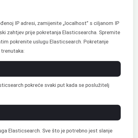
đenoj IP adresi, zamijenite „localhost” s ciljanom IP
ki zahtjev prije pokretanja Elasticsearcha. Spremite
atim pokrenite uslugu Elasticsearch. Pokretanje
 trenutaka:
ticsearch pokreće svaki put kada se poslužitelj
luga Elasticsearch. Sve što je potrebno jest slanje