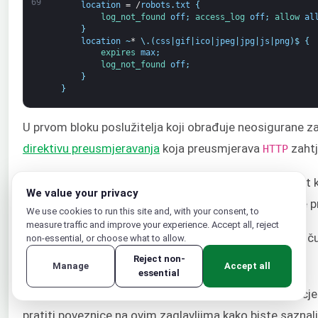
69
location
=
/
robots
.
txt
{
log_not_found 
off
;
access_log 
off
;
allow 
al
}
location
~
*
\
.
(
css
|
gif
|
ico
|
jpeg
|
jpg
|
js
|
png
)
$
{
expires 
max
;
log_not_found 
off
;
}
}
U prvom bloku poslužitelja koji obrađuje neosigurane za
direktivu preusmjeravanja
koja preusmjerava
zaht
HTTP
Drugi blok poslužitelja obrađuje siguran
promet k
HTTPS
We value your privacy
performanse vašeg poslužitelja. Više o tome možete p
We use cookies to run this site and, with your consent, to
measure traffic and improve your experience. Accept all, reject
U ovom bloku također smo specificirali da Nginx uključu
non-essential, or choose what to allow.
direktorij.
Reject non-
nginx-conf/options-ssl-nginx.conf
Manage
Accept all
essential
Dodatna sigurnosna zaglavlja služe za poboljšanje ocj
pratiti poveznice na ovim zaglavljima kako biste saznali