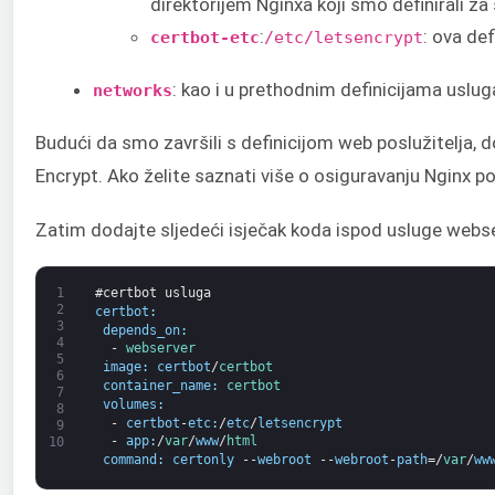
direktorijem Nginxa koji smo definirali 
:
: ova de
certbot-etc
/etc/letsencrypt
: kao i u prethodnim definicijama uslug
networks
Budući da smo završili s definicijom web poslužitelja, 
Encrypt. Ako želite saznati više o osiguravanju Nginx po
Zatim dodajte sljedeći isječak koda ispod usluge webse
1
#certbot usluga
2
certbot
:
3
depends_on
:
4
-
webserver
5
image
:
certbot
/
certbot
6
container_name
:
certbot
7
volumes
:
8
-
certbot
-
etc
:
/
etc
/
letsencrypt
9
-
app
:
/
var
/
www
/
html
10
command
:
certonly
--
webroot
--
webroot
-
path
=/
var
/
ww