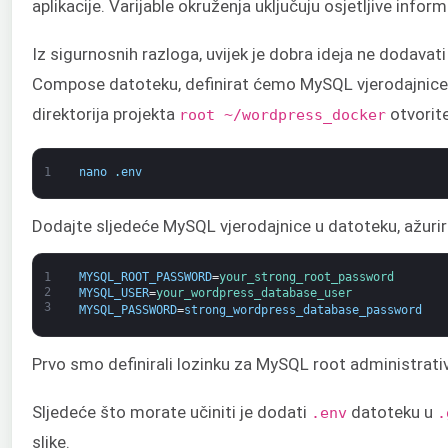
aplikacije. Varijable okruženja uključuju osjetljive info
Iz sigurnosnih razloga, uvijek je dobra ideja ne dodavati
Compose datoteku, definirat ćemo MySQL vjerodajnice
direktorija projekta
otvorit
root ~/wordpress_docker
1
nano
.
env
Dodajte sljedeće MySQL vjerodajnice u datoteku, ažurir
1
MYSQL_ROOT_PASSWORD
=
your_strong_root_password
2
MYSQL_USER
=
your_wordpress_database_user
3
MYSQL_PASSWORD
=
strong_wordpress_database_password
Prvo smo definirali lozinku za MySQL root administrativ
Sljedeće što morate učiniti je dodati
datoteku u
.env
.
slike.