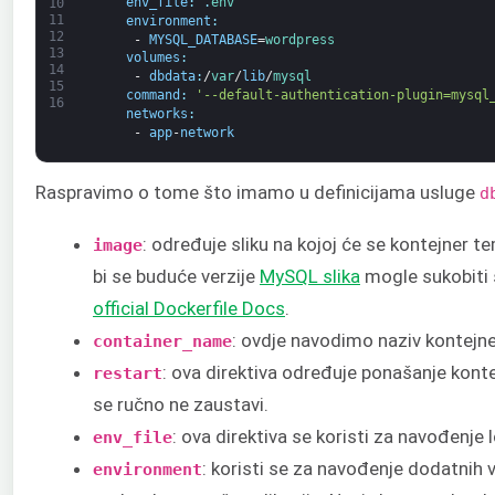
env_file
:
.
env
10
11
environment
:
12
-
MYSQL_DATABASE
=
wordpress
13
volumes
:
14
-
dbdata
:
/
var
/
lib
/
mysql
15
command
:
'--default-authentication-plugin=mysql
16
networks
:
-
app
-
network
Raspravimo o tome što imamo u definicijama usluge
d
: određuje sliku na kojoj će se kontejner tem
image
bi se buduće verzije
MySQL slika
mogle sukobiti 
official Dockerfile Docs
.
: ovdje navodimo naziv kontejne
container_name
: ova direktiva određuje ponašanje kon
restart
se ručno ne zaustavi.
: ova direktiva se koristi za navođenje
env_file
: koristi se za navođenje dodatnih 
environment