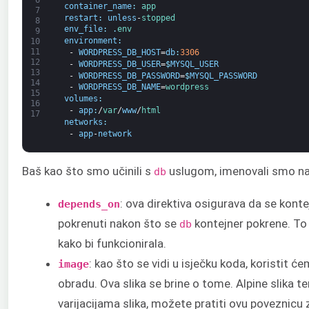
container_name
:
app
7
restart
:
unless
-
stopped
8
env_file
:
.
env
9
environment
:
10
11
-
WORDPRESS_DB_HOST
=
db
:
3306
12
-
WORDPRESS_DB_USER
=
$
MYSQL_USER
13
-
WORDPRESS_DB_PASSWORD
=
$
MYSQL_PASSWORD
14
-
WORDPRESS_DB_NAME
=
wordpress
15
volumes
:
16
-
app
:
/
var
/
www
/
html
17
networks
:
-
app
-
network
Baš kao što smo učinili s
uslugom, imenovali smo naš 
db
: ova direktiva osigurava da se kont
depends_on
pokrenuti nakon što se
kontejner pokrene. To
db
kako bi funkcionirala.
: kao što se vidi u isječku koda, koristit ć
image
obradu. Ova slika se brine o tome. Alpine slika 
varijacijama slika, možete pratiti ovu poveznicu