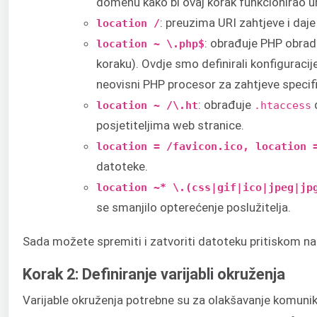
domenu kako bi ovaj korak funkcionirao 
: preuzima URI zahtjeve i da
location /
: obrađuje PHP obrad
location ~ \.php$
koraku). Ovdje smo definirali konfiguracij
neovisni PHP procesor za zahtjeve specif
: obrađuje
d
location ~ /\.ht
.htaccess
posjetiteljima web stranice.
location = /favicon.ico, location 
datoteke.
location ~* \.(css|gif|ico|jpeg|jp
se smanjilo opterećenje poslužitelja.
Sada možete spremiti i zatvoriti datoteku pritiskom n
Korak 2: Definiranje varijabli okruženja
Varijable okruženja potrebne su za olakšavanje komuni