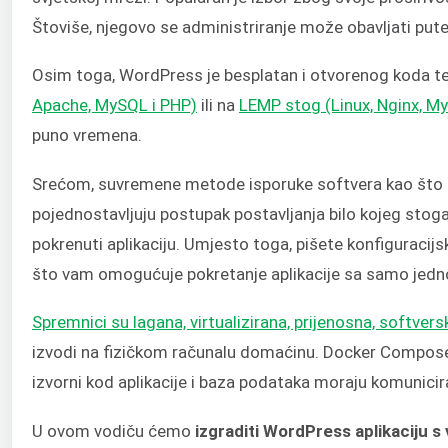
Štoviše, njegovo se administriranje može obavljati put
Osim toga, WordPress je besplatan i otvorenog koda te
Apache, MySQL i PHP)
ili na
LEMP stog (Linux, Nginx, M
puno vremena.
Srećom, suvremene metode isporuke softvera kao što
pojednostavljuju postupak postavljanja bilo kojeg stoga 
pokrenuti aplikaciju. Umjesto toga, pišete konfiguracijs
što vam omogućuje pokretanje aplikacije sa samo je
Spremnici su lagana, virtualizirana, prijenosna, softver
izvodi na fizičkom računalu domaćinu. Docker Compose 
izvorni kod aplikacije i baza podataka moraju komunicira
U ovom vodiču ćemo
izgraditi WordPress aplikaciju s