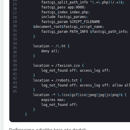
24
fastcgi
_
split
_
path
_
info
^
(
.
+
\
.
php
)
(
/
.
+
)
$
;
25
fastcgi
_
pass
app
:
9000
;
26
fastcgi
_
index
index
.
php
;
27
include
fastcgi
_
params
;
28
fastcgi
_
param
SCRIPT
_
FILENAME
29
30
$
document
_
root
$
fastcgi
_
script
_
name
;
31
fastcgi
_
param
PATH
_
INFO
$
fastcgi
_
path
_
info
;
32
}
33
34
location
~
/
\
.
ht
{
35
deny
all
;
36
}
37
38
39
location
=
/favicon
.
ico
{
40
log
_
not
_
found
off
;
access
_
log
off
;
41
}
42
location
=
/robots
.
txt
{
43
log
_
not
_
found
off
;
access
_
log
off
;
allow
al
44
}
45
location
~
*
\
.
(
css
|
gif
|
ico
|
jpeg
|
jpg
|
js
|
png
)
$
{
expires
max
;
log
_
not
_
found
off
;
}
}