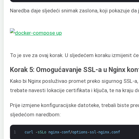
Naredba daje sljedeći snimak zaslona, koji pokazuje da j
To je sve za ovaj korak. U sljedećem koraku izmijenit ćet
Korak 5: Omogućavanje SSL-a u Nginx konfigu
Kako bi Nginx posluživao promet preko sigurnog SSL-a, 
trebate navesti lokacije certifikata i ključa, te na kraju
Prije izmjene konfiguracijske datoteke, trebali biste pr
sljedećom naredbom:
1
curl
-
sSLo 
nginx
-
conf
/
options
-
ssl
-
nginx
.
conf