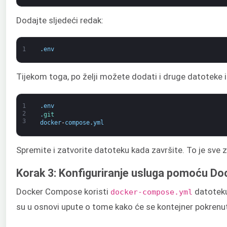
Dodajte sljedeći redak:
1
.
env
Tijekom toga, po želji možete dodati i druge datoteke i
1
.
env
2
.
git
3
docker
-
compose
.
yml
Spremite i zatvorite datoteku kada završite. To je sve 
Korak 3: Konfiguriranje usluga pomoću D
Docker Compose koristi
datoteku 
docker-compose.yml
su u osnovi upute o tome kako će se kontejner pokrenuti