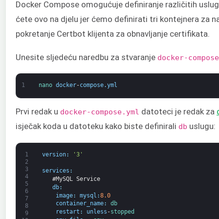
Docker Compose omogućuje definiranje različitih usluga
ćete ovo na djelu jer ćemo definirati tri kontejnera za 
pokretanje Certbot klijenta za obnavljanje certifikata.
Unesite sljedeću naredbu za stvaranje
docker-compose
1
nano 
docker
-
compose
.
yml
Prvi redak u
datoteci je redak za
docker-compose.yml
isječak koda u datoteku kako biste definirali
uslugu:
db
1
version
:
'3'
2
3
services
:
4
#MySQL Service
5
db
:
6
image
:
mysql
:
8.0
7
container_name
:
db
8
restart
:
unless
-
stopped
9