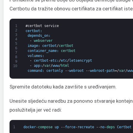
Certbotu da tražite obnovu certifikata za certifikat ist
1
#certbot service
2
certbot
:
3
depends_on
:
4
-
webserver
5
image
:
certbot
/
certbot
6
container_name
:
certbot
7
volumes
:
8
-
certbot
-
etc
:
/
etc
/
letsencrypt
9
-
app
:
/
var
/
www
/
html
10
command
:
certonly
--
webroot
--
webroot
-
path
=/
var
/
ww
Spremite datoteku kada završite s uređivanjem.
Unesite sljedeću naredbu za ponovno stvaranje kontej
poslužitelja jer već radi:
1
docker
-
compose 
up
--
force
-
recreate
--
no
-
deps 
Certbot