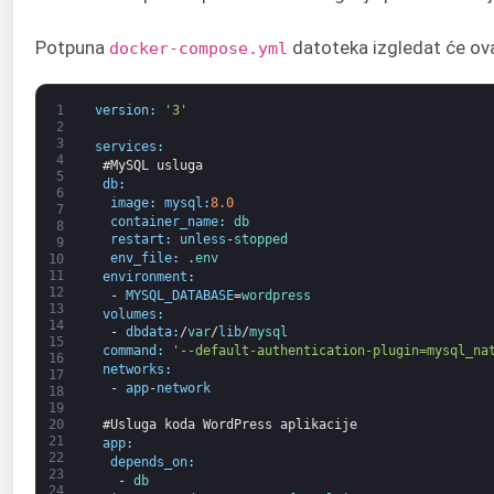
Potpuna
datoteka izgledat će ov
docker-compose.yml
1
version
:
'3'
2
3
services
:
4
#MySQL usluga
5
db
:
6
image
:
mysql
:
8.0
7
container_name
:
db
8
restart
:
unless
-
stopped
9
env_file
:
.
env
10
11
environment
:
12
-
MYSQL_DATABASE
=
wordpress
13
volumes
:
14
-
dbdata
:
/
var
/
lib
/
mysql
15
command
:
'--default-authentication-plugin=mysql_na
16
networks
:
17
-
app
-
network
18
19
20
#Usluga koda WordPress aplikacije
21
app
:
22
depends_on
:
23
-
db
24