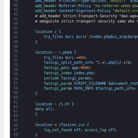
39
add_header
X
-
Content
-
Type
-
Options
"nosniff"
alw
40
add_header 
Referrer
-
Policy
"no-referrer-when-do
41
add_header 
Content
-
Sigurnost
-
Policy
"default-sr
42
# add_header Strict-Transport-Security "max-age
43
# omogućite strict transport security samo ako 
44
45
location
/
{
46
try_files
$
uri
$
uri
/
/
index
.
php
$
is_args
$
arg
47
48
}
49
50
location
~
\
.
php
$
{
51
try_files
$
uri
=
404
;
52
fastcgi_split_path_info
^
(
.
+
\
.
php
)
(
/
.
+
)
$
;
53
fastcgi_pass 
app
:
9000
;
54
fastcgi_index 
index
.
php
;
55
include 
fastcgi_params
;
56
fastcgi_param 
SCRIPT_FILENAME
$
document_roo
57
58
fastcgi_param 
PATH_INFO
$
fastcgi_path_info
;
59
}
60
61
location
~
/
\
.
ht
{
62
deny 
all
;
63
}
64
65
location
=
/
favicon
.
ico
{
66
67
log_not_found 
off
;
access_log 
off
;
68
}