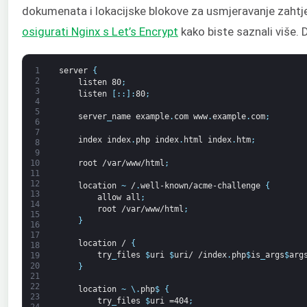
dokumenata i lokacijske blokove za usmjeravanje zahtje
osigurati Nginx s Let’s Encrypt
kako biste saznali više. 
1
server
{
2
listen
80
;
3
listen
[
:
:
]
:
80
;
4
5
server
_
name
example
.
com
www
.
example
.
com
;
6
7
index
index
.
php
index
.
html
index
.
htm
;
8
9
root
/var/www/html
;
10
11
12
location
~
/
.
well-known/acme-challenge
{
13
allow
all
;
14
root
/var/www/html
;
15
}
16
17
location
/
{
18
try
_
files
$
uri
$
uri/
/index
.
php
$
is
_
args
$
arg
19
20
}
21
22
location
~
\
.
php
$
{
23
try
_
files
$
uri
=404
;