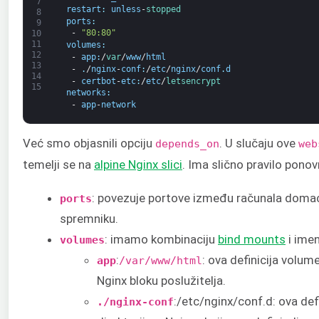
7
restart
:
unless
-
stopped
8
ports
:
9
-
"80:80"
10
11
volumes
:
12
-
app
:
/
var
/
www
/
html
13
-
.
/
nginx
-
conf
:
/
etc
/
nginx
/
conf
.
d
14
-
certbot
-
etc
:
/
etc
/
letsencrypt
15
networks
:
-
app
-
network
Već smo objasnili opciju
. U slučaju ove
depends_on
web
temelji se na
alpine Nginx slici
. Ima slično pravilo ponov
: povezuje portove između računala domać
ports
spremniku.
: imamo kombinaciju
bind mounts
i ime
volumes
:
: ova definicija volu
app
/var/www/html
Nginx bloku poslužitelja.
:/etc/nginx/conf.d: ova def
./nginx-conf