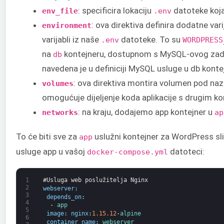
: specificira lokaciju
datoteke koja
env_file
.env
: ova direktiva definira dodatne va
environment
varijabli iz naše
datoteke. To su
.env
WORDPRESS
na
kontejneru, dostupnom s MySQL-ovog za
db
navedena je u definiciji MySQL usluge u db konte
: ova direktiva montira volumen pod na
volumes
omogućuje dijeljenje koda aplikacije s drugim ko
: na kraju, dodajemo app kontejner u
networks
ap
To će biti sve za
uslužni kontejner za WordPress sl
app
usluge app u vašoj
datoteci:
docker-compose.yml
1
#Usluga web poslužitelja Nginx
2
webserver
:
3
depends_on
:
4
-
app
5
image
:
nginx
:
1.15.12
-
alpine
6
container_name
:
webserver