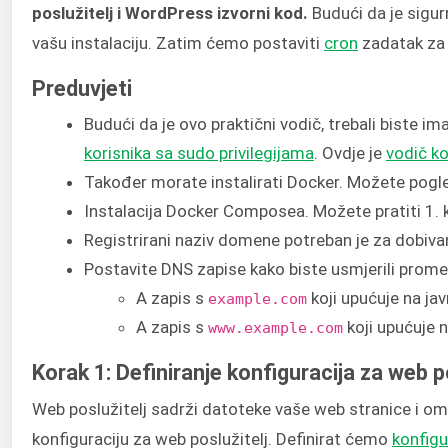
poslužitelj i WordPress izvorni kod.
Budući da je sigu
vašu instalaciju. Zatim ćemo postaviti
cron
zadatak za 
Preduvjeti
Budući da je ovo praktični vodič, trebali biste i
korisnika sa sudo privilegijama
. Ovdje je
vodič ko
Također morate instalirati Docker. Možete pogl
Instalacija Docker Composea. Možete pratiti 1.
Registrirani naziv domene potreban je za dobiva
Postavite DNS zapise kako biste usmjerili prom
A zapis s
koji upućuje na jav
example.com
A zapis s
koji upućuje n
www.example.com
Korak 1: Definiranje konfiguracija za web p
Web poslužitelj sadrži datoteke vaše web stranice i om
konfiguraciju za web poslužitelj. Definirat ćemo
konfigu