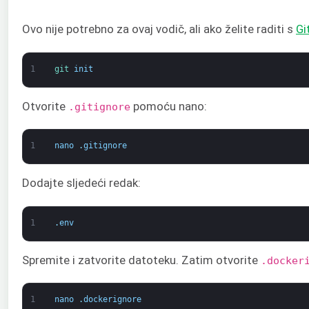
Ovo nije potrebno za ovaj vodič, ali ako želite raditi s
Gi
1
git 
init
Otvorite
pomoću nano:
.gitignore
1
nano
.
gitignore
Dodajte sljedeći redak:
1
.
env
Spremite i zatvorite datoteku. Zatim otvorite
.docker
1
nano
.
dockerignore