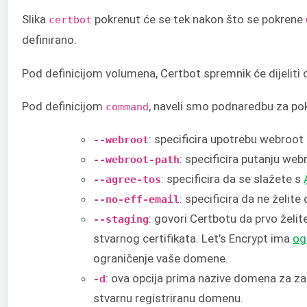
Slika
pokrenut će se tek nakon što se pokrene
certbot
definirano.
Pod definicijom volumena, Certbot spremnik će dijeliti 
Pod definicijom
, naveli smo podnaredbu za po
command
: specificira upotrebu webroot
--webroot
: specificira putanju webr
--webroot-path
: specificira da se slažete s
--agree-tos
: specificira da ne želite
--no-eff-email
: govori Certbotu da prvo želit
--staging
stvarnog certifikata. Let’s Encrypt ima
og
ograničenje vaše domene.
: ova opcija prima nazive domena za zah
-d
stvarnu registriranu domenu.