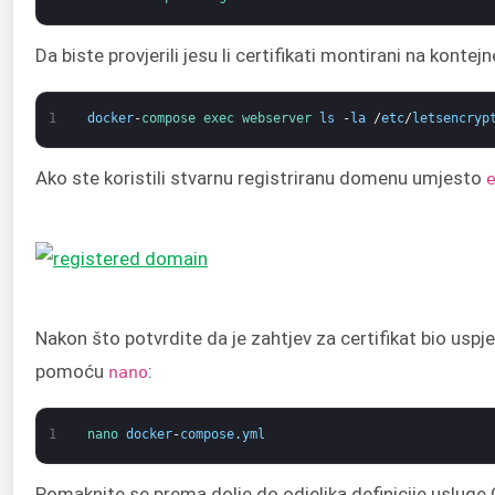
Da biste provjerili jesu li certifikati montirani na kontej
1
docker
-
compose 
exec 
webserver 
ls
-
la
/
etc
/
letsencryp
Ako ste koristili stvarnu registriranu domenu umjesto
Nakon što potvrdite da je zahtjev za certifikat bio usp
pomoću
:
nano
1
nano 
docker
-
compose
.
yml
Pomaknite se prema dolje do odjeljka definicije usluge 