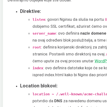
Definirajmo odjeljke koje ste dodali:
Direktive:
: govori Nginxu da sluša na portu
listen
8
dobijemo SSL certifikat, ažurirat ćemo ovu
: ovo definira
naziv domene
server_name
na ovaj određeni blok poslužitelja, a tim
: definira korijenski direktorij za 
root
stranice. Postavili smo direktorij na ovaj
ćemo upute za ovaj proces unutar
WordPr
: ovo definira datoteke koje će se k
index
ispred index.html kako bi Nginx dao prior
Location blokovi:
location ~ /.well-known/acme-chall
potvrdio da
DNS
za navedenu domenu usmje