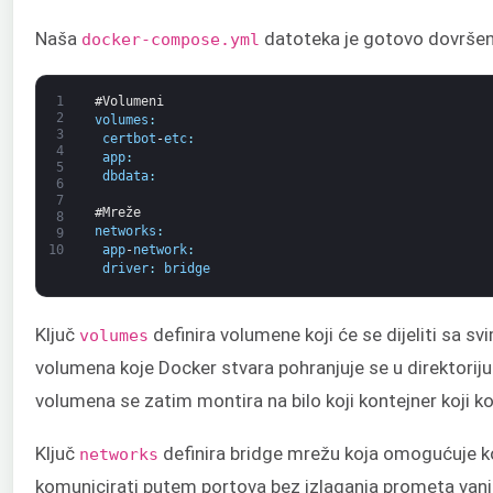
Naša
datoteka je gotovo dovršen
docker-compose.yml
1
#Volumeni
2
volumes
:
3
certbot
-
etc
:
4
app
:
5
dbdata
:
6
7
#Mreže
8
networks
:
9
app
-
network
:
10
driver
:
bridge
Ključ
definira volumene koji će se dijeliti sa
volumes
volumena koje Docker stvara pohranjuje se u direktori
volumena se zatim montira na bilo koji kontejner koji k
Ključ
definira bridge mrežu koja omogućuje ko
networks
komunicirati putem portova bez izlaganja prometa van