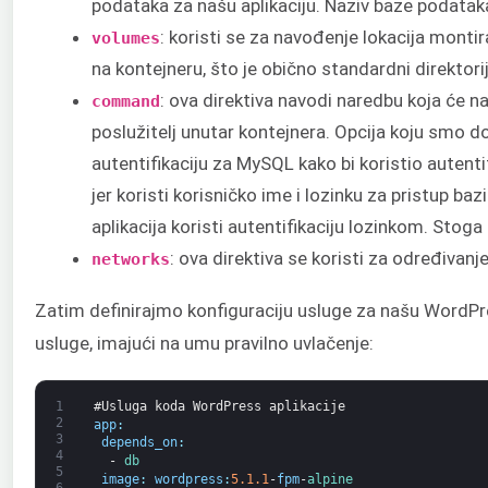
podataka za našu aplikaciju. Naziv baze podatak
: koristi se za navođenje lokacija mont
volumes
na kontejneru, što je obično standardni direktor
: ova direktiva navodi naredbu koja će 
command
poslužitelj unutar kontejnera. Opcija koju smo do
autentifikaciju za MySQL kako bi koristio autenti
jer koristi korisničko ime i lozinku za pristup b
aplikacija koristi autentifikaciju lozinkom. Stoga
: ova direktiva se koristi za određivanj
networks
Zatim definirajmo konfiguraciju usluge za našu WordPr
usluge, imajući na umu pravilno uvlačenje:
1
#Usluga koda WordPress aplikacije
2
app
:
3
depends_on
:
4
-
db
5
image
:
wordpress
:
5.1.1
-
fpm
-
alpine
6