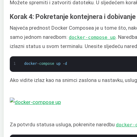
Možete spremiti i zatvoriti datoteku. U sljedećem koraku
Korak 4: Pokretanje kontejnera i dobivanje
Najveća prednost Docker Composea je u tome što, nako
samo jednom naredbom:
. Naredba
docker-compose up
izlazni status u svom terminalu. Unesite sljedeću nare
1
docker
-
compose 
up
-
d
Ako vidite izlaz kao na snimci zaslona u nastavku, uslu
Za potvrdu statusa usluga, pokrenite naredbu
docker-