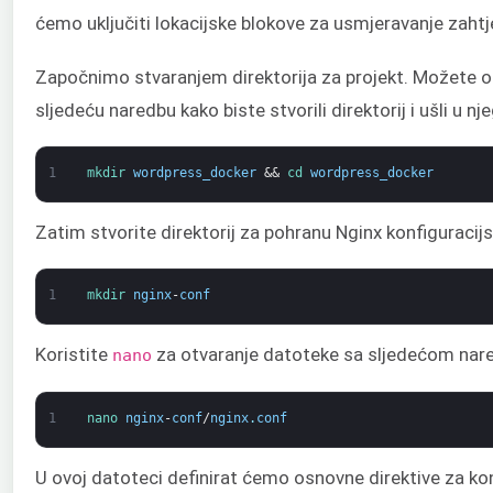
ćemo uključiti lokacijske blokove za usmjeravanje zahtj
Započnimo stvaranjem direktorija za projekt. Možete oda
sljedeću naredbu kako biste stvorili direktorij i ušli u nj
1
mkdir 
wordpress_docker
&&
cd 
wordpress_docker
Zatim stvorite direktorij za pohranu Nginx konfiguraci
1
mkdir 
nginx
-
conf
Koristite
za otvaranje datoteke sa sljedećom na
nano
1
nano 
nginx
-
conf
/
nginx
.
conf
U ovoj datoteci definirat ćemo osnovne direktive za konfi