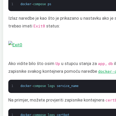
1
docker
-
compose 
ps
Izlaz naredbe je kao što je prikazano u nastavku ako je 
trebao imati
status:
Exit
0
Ako vidite bilo što osim
u stupcu stanja za
i
Up
app,
db
zapisnike svakog kontejnera pomoću naredbe
docker-
1
docker
-
compose 
logs 
service_name
Na primjer, možete provjeriti zapisnike kontejnera
cert
1
docker
-
compose 
logs 
certbot