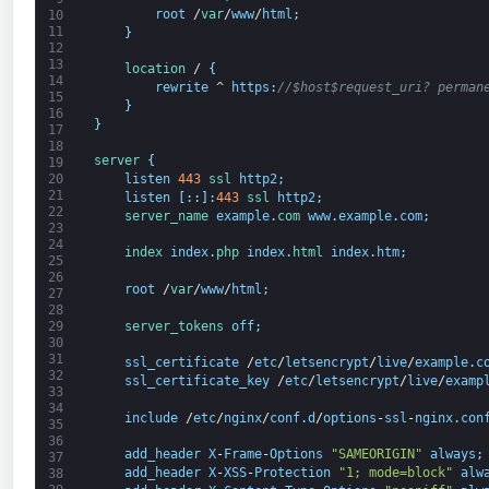
root
/
var
/
www
/
html
;
10
11
}
12
13
location
/
{
14
rewrite
^
https
:
//$host$request_uri? perman
15
}
16
}
17
18
server
{
19
20
listen
443
ssl 
http2
;
21
listen
[
:
:
]
:
443
ssl 
http2
;
22
server_name 
example
.
com 
www
.
example
.
com
;
23
24
index 
index
.
php 
index
.
html 
index
.
htm
;
25
26
root
/
var
/
www
/
html
;
27
28
server_tokens 
off
;
29
30
31
ssl_certificate
/
etc
/
letsencrypt
/
live
/
example
.
c
32
ssl_certificate_key
/
etc
/
letsencrypt
/
live
/
examp
33
34
include
/
etc
/
nginx
/
conf
.
d
/
options
-
ssl
-
nginx
.
con
35
36
add_header
X
-
Frame
-
Options
"SAMEORIGIN"
always
;
37
add_header
X
-
XSS
-
Protection
"1; mode=block"
alw
38