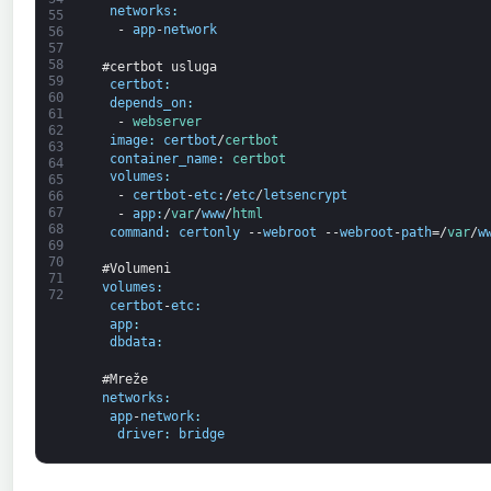
networks
:
55
-
app
-
network
56
57
58
#certbot usluga
59
certbot
:
60
depends_on
:
61
-
webserver
62
image
:
certbot
/
certbot
63
container_name
:
certbot
64
volumes
:
65
-
certbot
-
etc
:
/
etc
/
letsencrypt
66
67
-
app
:
/
var
/
www
/
html
68
command
:
certonly
--
webroot
--
webroot
-
path
=/
var
/
w
69
70
#Volumeni
71
volumes
:
72
certbot
-
etc
:
app
:
dbdata
:
#Mreže
networks
:
app
-
network
:
driver
:
bridge