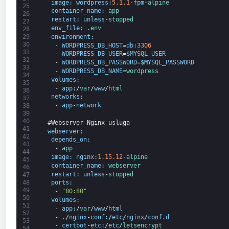
image
:
wordpress
:
5.1.1
-
fpm
-
alpine
25
container_name
:
app
26
restart
:
unless
-
stopped
27
env_file
:
.
env
28
environment
:
29
30
-
WORDPRESS_DB_HOST
=
db
:
3306
31
-
WORDPRESS_DB_USER
=
$
MYSQL_USER
32
-
WORDPRESS_DB_PASSWORD
=
$
MYSQL_PASSWORD
33
-
WORDPRESS_DB_NAME
=
wordpress
34
volumes
:
35
-
app
:
/
var
/
www
/
html
36
networks
:
37
-
app
-
network
38
39
40
#Webserver Nginx usluga
41
webserver
:
42
depends_on
:
43
-
app
44
image
:
nginx
:
1.15.12
-
alpine
45
container_name
:
webserver
46
restart
:
unless
-
stopped
47
48
ports
:
49
-
"80:80"
50
volumes
:
51
-
app
:
/
var
/
www
/
html
52
-
.
/
nginx
-
conf
:
/
etc
/
nginx
/
conf
.
d
53
-
certbot
-
etc
:
/
etc
/
letsencrypt
54