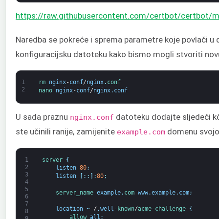
https://raw.githubusercontent.com/certbot/certbot/ma
Naredba se pokreće i sprema parametre koje povlači u
konfiguracijsku datoteku kako bismo mogli stvoriti nov
1
rm 
nginx
-
conf
/
nginx
.
conf
2
nano 
nginx
-
conf
/
nginx
.
conf
U sada praznu
datoteku dodajte sljedeći kô
nginx.conf
ste učinili ranije, zamijenite
domenu svojo
example.com
1
server
{
2
listen
80
;
3
listen
[
:
:
]
:
80
;
4
5
server_name 
example
.
com 
www
.
example
.
com
;
6
7
location
~
/
.
well
-
known
/
acme
-
challenge
{
8
allow 
all
;
9