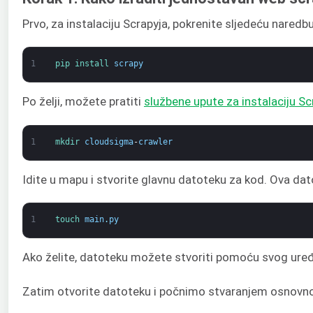
Prvo, za instalaciju Scrapyja, pokrenite sljedeću naredbu
1
pip 
install 
scrapy
Po želji, možete pratiti
službene upute za instalaciju Sc
1
mkdir 
cloudsigma
-
crawler
Idite u mapu i stvorite glavnu datoteku za kod. Ova dat
1
touch 
main
.
py
Ako želite, datoteku možete stvoriti pomoću svog uređi
Zatim otvorite datoteku i počnimo stvaranjem osnovnog s