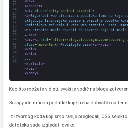
12
</h2>
13
</header>
14
<div 
class
=
"entry-content excerpt"
>
15
<p>
Sigurnost web stranica i podataka teme su koje s
16
uključuju financijske zapise i privatne podatke kor
17
korisnikova računala i vaše web stranice. Kada uzme
18
web stranice mogle dovesti do povrede koja bi mogla
19
20
… 
</p>
21
<div>
<a 
href
=
"https://blog.cloudsigma.com/securing-
22
class
=
"more-link"
>
Pročitajte više
</a>
</div>
23
</div>
24
</div>
25
...
26
</article>
</div>
</body>
Kao što možete vidjeti, svaki je vodič na blogu zatvore
Scrapy identificira podatke koje treba dohvatiti na tem
Iz izvornog koda koji smo ranije pregledali, CSS selekt
datoteka sada izgledati ovako: