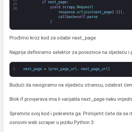
if
next_page
:
25
yield
scrapy
.
Request
(
26
response
.
urljoin
(
next_page
[
-
1
]
)
,
callback
=
self
.
parse
)
Prođimo kroz kod za odabir next_page.
Najprije definiramo selektor za poveznice na sljedeću i
1
next_page
=
[
prev_page_url
,
next_page_url
]
Budući da navigiramo na sljedeću stranicu, odabrat ćem
Blok if provjerava ima li varijabla next_page neku vrij
Spremite svoj kod i pokrenite ga. Primijetit ćete da se 
osnovni web scraper u jeziku Python 3: