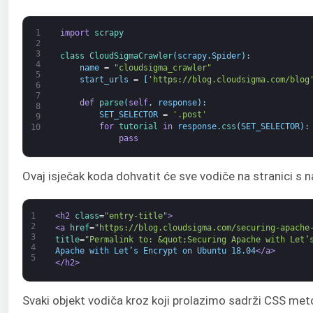
1
import
scrapy
2
3
class
CloudSigmaCrawler
(
scrapy
.
Spider
)
:
4
name
=
"cloudsigma_crawler"
5
start_urls
=
[
'https://blog.cloudsigma.com/blog
6
7
def
parse
(
self
,
response
)
:
8
SET_SELECTOR
=
'.post'
9
for
tutorial 
in
response
.
css
(
SET_SELECTOR
)
:
10
pass
Ovaj isječak koda dohvatit će sve vodiče na stranici s n
1
<h2 
class
=
"entry-title"
>
2
<a 
href
=
"https://blog.cloudsigma.com/securing-apache
3
title
=
"Permalink to: &quot;Securing Apache with Let’
4
Apache with Let’s Encrypt on Ubuntu 18.04
</a>
5
</h2>
Svaki objekt vodiča kroz koji prolazimo sadrži CSS meto