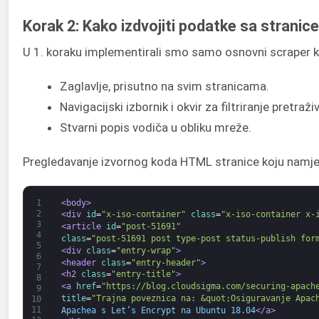
Korak 2: Kako izdvojiti podatke sa stranice
U 1. koraku implementirali smo samo osnovni scraper ko
Zaglavlje, prisutno na svim stranicama.
Navigacijski izbornik i okvir za filtriranje pretraži
Stvarni popis vodiča u obliku mreže.
Pregledavanje izvornog koda HTML stranice koju namjera
1
<body>
2
<div 
id
=
"x-iso-container"
class
=
"x-iso-container x-
3
<article 
id
=
"post-51691"
4
class
=
"post-51691 post type-post status-publish for
5
<div 
class
=
"entry-wrap"
>
6
<header 
class
=
"entry-header"
>
7
<h2 
class
=
"entry-title"
>
8
<a 
href
=
"https://blog.cloudsigma.com/securing-apach
9
title
=
"Trajna poveznica na: &quot;Osiguravanje Apac
10
11
Apachea s Let’s Encrypt na Ubuntu 18.04
</a>