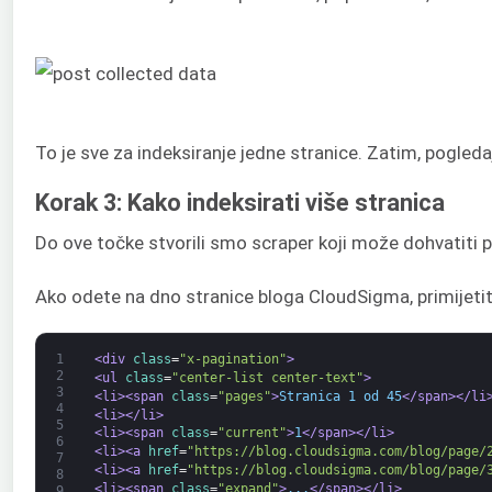
To je sve za indeksiranje jedne stranice. Zatim, pogled
Korak 3: Kako indeksirati više stranica
Do ove točke stvorili smo scraper koji može dohvatiti p
Ako odete na dno stranice bloga CloudSigma, primijetit
1
<div 
class
=
"x-pagination"
>
2
<ul 
class
=
"center-list center-text"
>
3
<li>
<span 
class
=
"pages"
>
Stranica 1 od 45
</span>
</li
4
<li>
</li>
5
<li>
<span 
class
=
"current"
>
1
</span>
</li>
6
<li>
<a 
href
=
"https://blog.cloudsigma.com/blog/page/
7
<li>
<a 
href
=
"https://blog.cloudsigma.com/blog/page/
8
<li>
<span 
class
=
"expand"
>
...
</span>
</li>
9