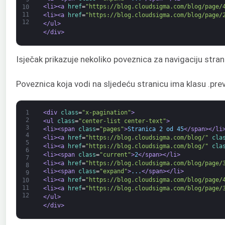
<li>
<a 
href
=
"https://blog.cloudsigma.com/blog/page/
10
11
<li>
<a 
href
=
"https://blog.cloudsigma.com/blog/page/
12
</ul>
</div>
Isječak prikazuje nekoliko poveznica za navigaciju stran
Poveznica koja vodi na sljedeću stranicu ima klasu .pre
1
<div 
class
=
"x-pagination"
>
2
<ul 
class
=
"center-list center-text"
>
3
<li>
<span 
class
=
"pages"
>
Stranica 2 od 45
</span>
</li
4
<li>
<a 
href
=
"https://blog.cloudsigma.com/blog/"
cla
5
<li>
<a 
href
=
"https://blog.cloudsigma.com/blog/"
cla
6
<li>
<span 
class
=
"current"
>
2
</span>
</li>
7
<li>
<a 
href
=
"https://blog.cloudsigma.com/blog/page/
8
<li>
<span 
class
=
"expand"
>
...
</span>
</li>
9
<li>
<a 
href
=
"https://blog.cloudsigma.com/blog/page/
10
11
<li>
<a 
href
=
"https://blog.cloudsigma.com/blog/page/
12
</ul>
</div>