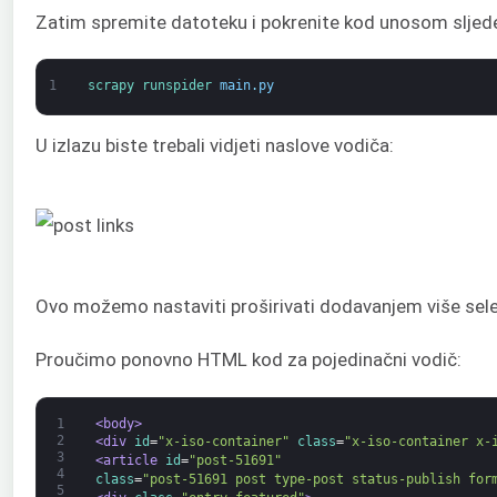
Zatim spremite datoteku i pokrenite kod unosom sljede
1
scrapy 
runspider 
main
.
py
U izlazu biste trebali vidjeti naslove vodiča:
Ovo možemo nastaviti proširivati dodavanjem više selekt
Proučimo ponovno HTML kod za pojedinačni vodič:
1
<body>
2
<div 
id
=
"x-iso-container"
class
=
"x-iso-container x-
3
<article 
id
=
"post-51691"
4
class
=
"post-51691 post type-post status-publish for
5