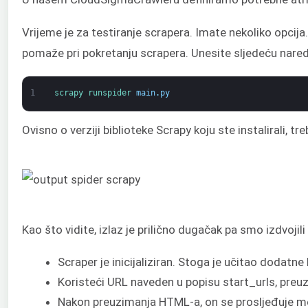
Vrijeme je za testiranje scrapera. Imate nekoliko opcija.
pomaže pri pokretanju scrapera. Unesite sljedeću nared
1
scrapy 
runspider 
main
.
py
Ovisno o verziji biblioteke Scrapy koju ste instalirali, treb
Kao što vidite, izlaz je prilično dugačak pa smo izdvojil
Scraper je inicijaliziran. Stoga je učitao dodatn
Koristeći URL naveden u popisu start_urls, preuz
Nakon preuzimanja HTML-a, on se prosljeđuje met