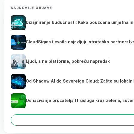
NAJNOVIJE OBJAVE
Dizajniranje budućnosti: Kako pouzdana umjetna inte
CloudSigma i evoila najavljuju strateško partnerst
Ljudi, a ne platforme, pokreću napredak
Od Shadow AI do Sovereign Cloud: Zašto su lokalni
Osnaživanje pružatelja IT usluga kroz zelena, suve