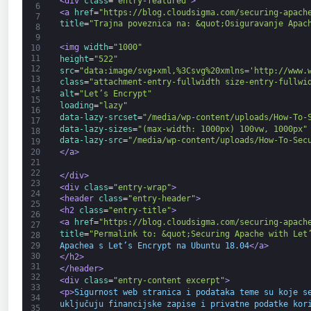
<div 
class
=
"entry-featured"
>
6
<a 
href
=
"https://blog.cloudsigma.com/securing-apach
7
title
=
"Trajna poveznica na: &quot;Osiguravanje Apac
8
9
<img 
width
=
"1000"
10
11
height
=
"522"
12
src
=
"data:image/svg+xml,%3Csvg%20xmlns='http://www.
13
class
=
"attachment-entry-fullwidth size-entry-fullwi
14
alt
=
"Let’s Encrypt"
15
loading
=
"lazy"
16
data-lazy-srcset
=
"/media/wp-content/uploads/How-To-
17
data-lazy-sizes
=
"(max-width: 1000px) 100vw, 1000px"
18
data-lazy-src
=
"/media/wp-content/uploads/How-To-Sec
19
20
</a>
21
22
</div>
23
<div 
class
=
"entry-wrap"
>
24
<header 
class
=
"entry-header"
>
25
<h2 
class
=
"entry-title"
>
26
<a 
href
=
"https://blog.cloudsigma.com/securing-apach
27
title
=
"Permalink to: &quot;Securing Apache with Let
28
Apachea s Let’s Encrypt na Ubuntu 18.04
</a>
29
30
</h2>
31
</header>
32
<div 
class
=
"entry-content excerpt"
>
33
<p>
Sigurnost web stranica i podataka teme su koje s
34
uključuju financijske zapise i privatne podatke kor
35