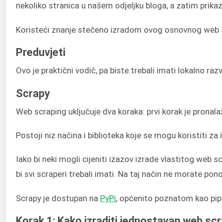
nekoliko stranica u našem odjeljku bloga, a zatim prik
Koristeći znanje stečeno izradom ovog osnovnog web scra
Preduvjeti
Ovo je praktični vodič, pa biste trebali imati lokalno r
Scrapy
Web scraping uključuje dva koraka: prvi korak je pronalaž
Postoji niz načina i biblioteka koje se mogu koristiti
Iako bi neki mogli cijeniti izazov izrade vlastitog web 
bi svi scraperi trebali imati. Na taj način ne morate po
Scrapy je dostupan na
PyPi
, općenito poznatom kao pip 
Korak 1: Kako izraditi jednostavan web sc