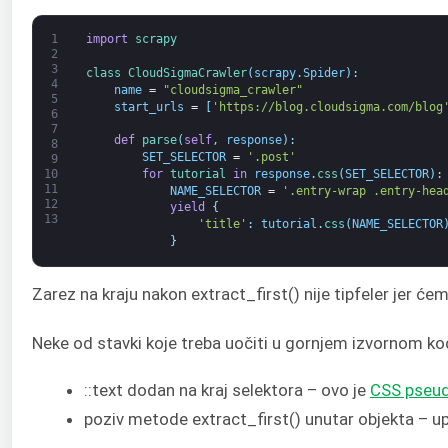
1
import
scrapy
2
3
class
CloudSigmaCrawler
(
scrapy
.
Spider
)
:
4
name
=
"cloudsigma_crawler"
5
start_urls
=
[
'https://blog.cloudsigma.com/blog
6
7
def
parse
(
self
,
response
)
:
8
SET_SELECTOR
=
'.post'
9
for
tutorial 
in
response
.
css
(
SET_SELECTOR
)
:
10
11
NAME_SELECTOR
=
'.entry-wrap .entry-hea
12
yield
{
13
'title'
:
tutorial
.
css
(
NAME_SELECTOR
}
Zarez na kraju nakon extract_first() nije tipfeler jer će
Neke od stavki koje treba uočiti u gornjem izvornom kod
::text dodan na kraj selektora – ovo je
CSS pseud
poziv metode extract_first() unutar objekta – 