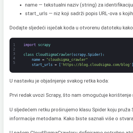
name — tekstualni naziv (string) za identifikacij
start_urls — niz koji sadrži popis URL-ova s koj
Dodajte sljedeći isječak koda u otvorenu datoteku kako 
1
import
scrapy
2
3
class
CloudSigmaCrawler
(
scrapy
.
Spider
)
:
4
name
=
"cloudsigma_crawler"
5
start_urls
=
[
'https://blog.cloudsigma.com/blog'
U nastavku je objašnjenje svakog retka koda:
Prvi redak uvozi Scrapy, što nam omogućuje korištenje ra
U sljedećem retku proširujemo klasu Spider koju pruža 
informacije metodama. Kako biste saznali više o stvaran
U našem CloudSigmaCrawleru definiramo potrebne atri