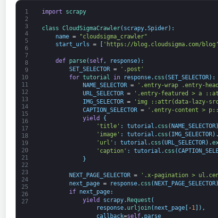
1
import
scrapy
2
3
class
CloudSigmaCrawler
(
scrapy
.
Spider
)
:
4
name
=
"cloudsigma_crawler"
5
start_urls
=
[
'https://blog.cloudsigma.com/blog
6
7
def
parse
(
self
,
response
)
:
8
SET_SELECTOR
=
'.post'
9
for
tutorial 
in
response
.
css
(
SET_SELECTOR
)
:
10
11
NAME_SELECTOR
=
'.entry-wrap .entry-hea
12
URL_SELECTOR
=
'.entry-featured > a ::a
13
IMG_SELECTOR
=
'img ::attr(data-lazy-sr
14
CAPTION_SELECTOR
=
'.entry-content > p:
15
yield
{
16
'title'
:
tutorial
.
css
(
NAME_SELECTOR
17
'image'
:
tutorial
.
css
(
IMG_SELECTOR
)
18
'url'
:
tutorial
.
css
(
URL_SELECTOR
)
.
e
19
20
'caption'
:
tutorial
.
css
(
CAPTION_SEL
21
}
22
23
NEXT_PAGE_SELECTOR
=
'.x-pagination > ul.ce
24
next_page
=
response
.
css
(
NEXT_PAGE_SELECTOR
25
if
next_page
:
26
yield
scrapy
.
Request
(
27
response
.
urljoin
(
next_page
[
-
1
]
)
,
callback
=
self
.
parse