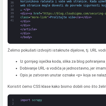
korisnikova računala i vaše web stranice. Kada uzme
36
web stranice mogle dovesti do povrede sigurnosti ko
37
… 
</p>
38
39
<div>
<a 
href
=
"https://blog.cloudsigma.com/securing-
40
class
=
"more-link"
>
Pročitajte više
</a>
</div>
41
</div>
</div>
</article>
</div>
</body>
Želimo pokušati izdvojiti istaknute dijelove, tj. URL vodič
Iz gornjeg isječka koda, slika za blog pohranjen
Dobivanje URL-a vodiča je jednostavno, jer ima
Opis je zatvoren unutar oznake <p> koja se nalaz
Koristit ćemo CSS klase kako bismo dobili ono što žel
1
import
scrapy
2