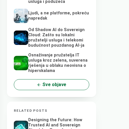
usluga i poduzeća
Ljudi, a ne platforme, pokreću
napredak
Od Shadow AI do Sovereign
Cloud: Zašto su lokalni
pružatelji usluga i telekomi
budućnost pouzdanog AI-ja
Osnaživanje pružatelja IT
usluga kroz zelena, suverena
rješenja u oblaku neovisna o
hiperskalama
Sve objave
RELATED POSTS
Designing the Future: How
Trusted AI and Sovereign