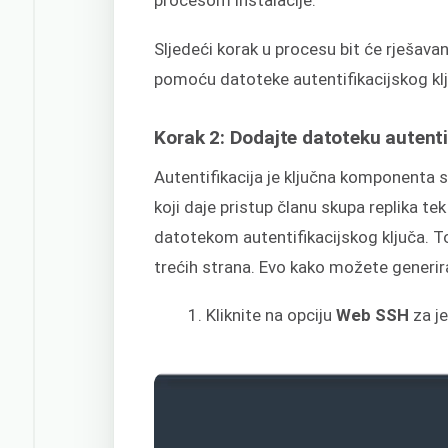
procesom instalacije.
Sljedeći korak u procesu bit će rješav
pomoću datoteke autentifikacijskog kl
Korak 2: Dodajte datoteku autenti
Autentifikacija je ključna komponenta s
koji daje pristup članu skupa replika te
datotekom autentifikacijskog ključa. T
trećih strana. Evo kako možete generira
Kliknite na opciju
Web SSH
za j