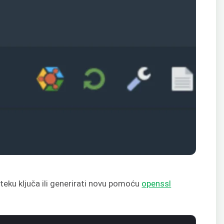
eku ključa ili generirati novu pomoću
openssl