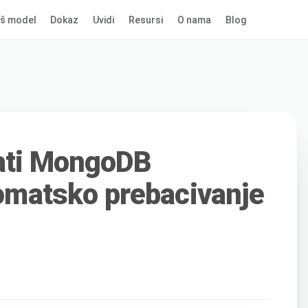
š model
Dokaz
Uvidi
Resursi
O nama
Blog
rati MongoDB
tomatsko prebacivanje