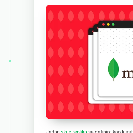
Jedan
skup replika
se definira kao klas