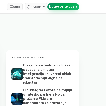
Dogovorite poziv
Auto
Hrvatski
NAJNOVIJE OBJAVE
Dizajniranje budućnosti: Kako
pouzdana umjetna
inteligencija i suvereni oblak
transformiraju digitalna
iskustva
CloudSigma i evoila najavljuju
strateško partnerstvo za
pružanje VMware
kontinuiteta za pružatelje