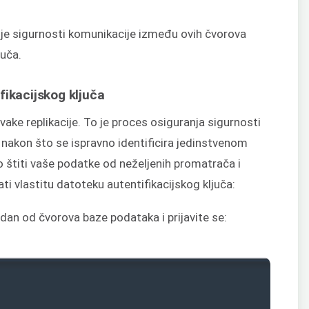
anje sigurnosti komunikacije između ovih čvorova
juča.
fikacijskog ključa
vake replikacije. To je proces osiguranja sigurnosti
k nakon što se ispravno identificira jedinstvenom
o štiti vaše podatke od neželjenih promatrača i
ti vlastitu datoteku autentifikacijskog ključa:
edan od čvorova baze podataka i prijavite se: