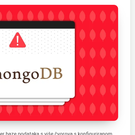
ter baze podataka s više čvorova s konfiguriranom