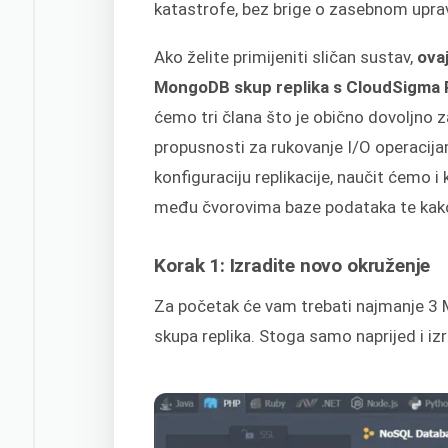
katastrofe, bez brige o zasebnom uprav
Ako želite primijeniti sličan sustav,
ova
MongoDB skup replika s CloudSigma
ćemo tri člana što je obično dovoljno z
propusnosti za rukovanje I/O operacija
konfiguraciju replikacije, naučit ćemo i 
među čvorovima baze podataka te kako 
Korak 1: Izradite novo okruženje
Za početak će vam trebati najmanje 3 
skupa replika. Stoga samo naprijed i iz