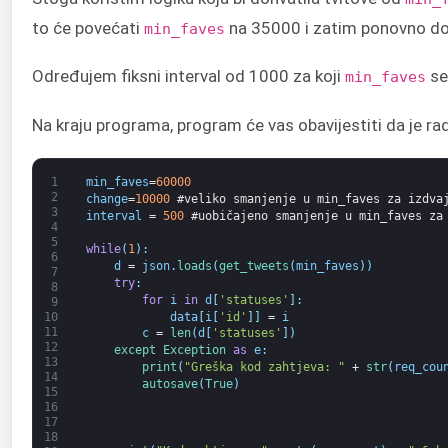
to će povećati
na 35000 i zatim ponovno doh
min_faves
Određujem fiksni interval od 1000 za koji
se
min_faves
Na kraju programa, program će vas obavijestiti da je ra
1
min_faves
=
60000
2
change
=
10000
#veliko smanjenje u min_faves za izdva
3
interval
=
500
#uobičajeno smanjenje u min_faves za
4
5
while
(
1
)
:
6
d
=
json
.
loads
(
get_tweets
(
min_faves
)
)
7
try
:
8
for
i
in
d
[
'statuses'
]
:
9
data
[
i
[
'id'
]
]
=
i
10
11
c
=
len
(
d
[
'statuses'
]
)
12
except 
Exception 
as
e
:
13
print
(
"Greška kod zahtjeva: "
+
str
(
req_cou
14
autosave
(
True
)
15
16
17
18