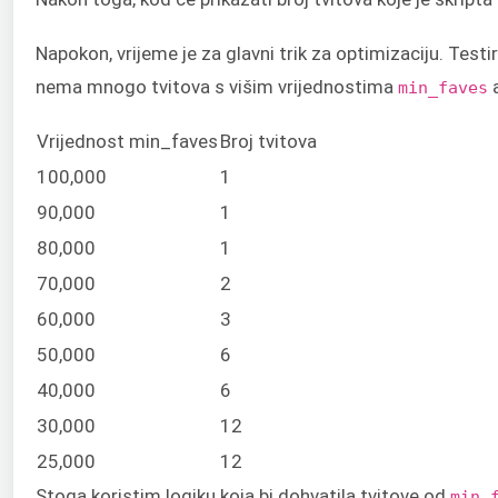
Napokon, vrijeme je za glavni trik za optimizaciju. Tes
nema mnogo tvitova s višim vrijednostima
a
min_faves
Vrijednost min_faves
Broj tvitova
100,000
1
90,000
1
80,000
1
70,000
2
60,000
3
50,000
6
40,000
6
30,000
12
25,000
12
Stoga koristim logiku koja bi dohvatila tvitove od
min_