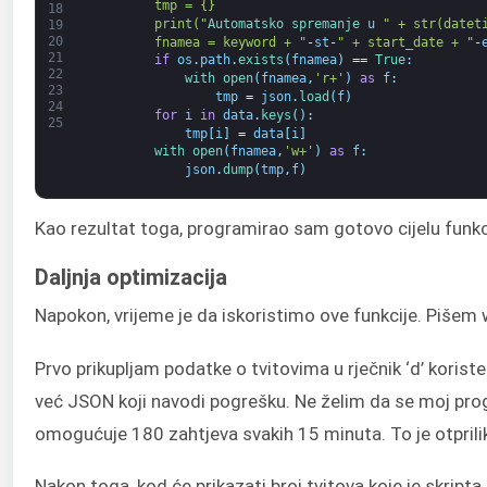
        tmp = {}
18
        print("
Automatsko spremanje 
u
" + str(datet
19
20
        fnamea = keyword + "
-
st
-
" + start_date + "
-
21
if
os
.
path
.
exists
(
fnamea
)
==
True
:
22
with 
open
(
fnamea
,
'r+'
)
as
f
:
23
tmp
=
json
.
load
(
f
)
24
for
i
in
data
.
keys
(
)
:
25
tmp
[
i
]
=
data
[
i
]
with 
open
(
fnamea
,
'w+'
)
as
f
:
json
.
dump
(
tmp
,
f
)
Kao rezultat toga, programirao sam gotovo cijelu funkc
Daljnja optimizacija
Napokon, vrijeme je da iskoristimo ove funkcije. Pišem 
Prvo prikupljam podatke o tvitovima u rječnik ‘d’ korist
već JSON koji navodi pogrešku. Ne želim da se moj pr
omogućuje 180 zahtjeva svakih 15 minuta. To je otprilik
Nakon toga, kod će prikazati broj tvitova koje je skripta