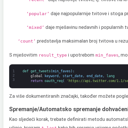
daje najpopularnije tvitove i stoga p
‘popular’
daje mješavinu nedavnih i popularnih tv
‘mixed’
predstavlja maksimalan broj tvitova u rezu
‘count’
S mješovitim
i upotrebom
, mo
result_type
min_faves
1
def 
get_tweets
(
min_faves
)
:
2
global
keyword
,
start_date
,
end_date
,
lang
3
return
oauth_req
(
'https://api.twitter.com/1.1/s
Za više dokumentiranih značajki, također možete pogl
Spremanje/Automatsko spremanje dohvaćeni
Kao sljedeći korak, trebate definirati metodu automat
učinio, kreiram
kako bih spremio vrijeme početk
t_last