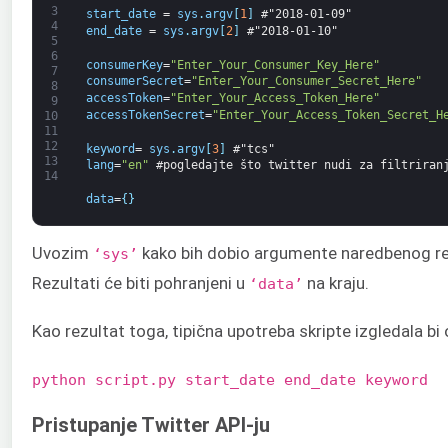
3
start_date
=
sys
.
argv
[
1
]
#"2018-01-09" 
4
end_date
=
sys
.
argv
[
2
]
#"2018-01-10" 
5
6
consumerKey
=
"Enter_Your_Consumer_Key_Here"
7
consumerSecret
=
"Enter_Your_Consumer_Secret_Here"
8
accessToken
=
"Enter_Your_Access_Token_Here"
9
accessTokenSecret
=
"Enter_Your_Access_Token_Secret_H
10
11
12
keyword
=
sys
.
argv
[
3
]
#"tcs"
13
lang
=
"en"
#pogledajte što twitter nudi za filtriran
14
data
=
{
}
Uvozim
kako bih dobio argumente naredbenog retka,
‘sys’
Rezultati će biti pohranjeni u
na kraju.
‘data’
Kao rezultat toga, tipična upotreba skripte izgledala bi
python script.py start_date end_date keyword
Pristupanje Twitter API-ju