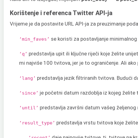
Korištenje i referenca Twitter API-ja
Vrijeme je da postavite URL API-ja za preuzimanje pod
se koristi za postavljanje minimalnog b
‘min_faves’
predstavlja upit ili ključne riječi koje želite u
‘q’
mi najviše 100 tvitova, jer je to ograničenje. Ali 
predstavlja jezik filtriranih tvitova. Budući 
‘lang’
je početni datum razdoblja iz kojeg želite 
‘since’
predstavlja završni datum vašeg željenog r
‘until’
predstavlja vrstu tvitova koje želite
‘result_type’
daje najnovije tvitove, tj. tvitove na 
‘recent’