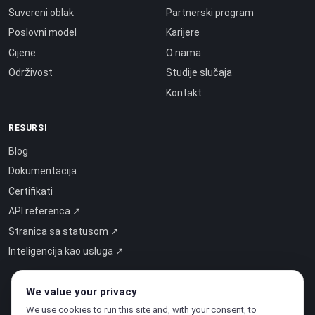
Suvereni oblak
Partnerski program
Poslovni model
Karijere
Cijene
O nama
Održivost
Studije slučaja
Kontakt
RESURSI
Blog
Dokumentacija
Certifikati
API referenca ↗
Stranica sa statusom ↗
Inteligencija kao usluga ↗
We value your privacy
We use cookies to run this site and, with your consent, to