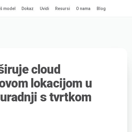
š model
Dokaz
Uvidi
Resursi
O nama
Blog
iruje cloud
novom lokacijom u
suradnji s tvrtkom