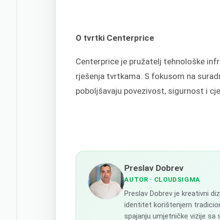
O tvrtki Centerprice
Centerprice je pružatelj tehnološke inf
rješenja tvrtkama. S fokusom na suradnj
poboljšavaju povezivost, sigurnost i cj
Preslav Dobrev
AUTOR
· CLOUDSIGMA
Preslav Dobrev je kreativni d
identitet korištenjem tradicion
spajanju umjetničke vizije sa