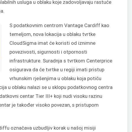
alabilnih usluga u oblaku koje zadovoljavaju rastuće
a.
S podatkovnim centrom Vantage Cardiff kao
temeljom, nova lokacija u oblaku tvrtke
CloudSigma imat će koristi od iznimne
povezivosti, sigurnosti i otpornosti
infrastrukture. Suradnja s tvrtkom Centerprice
osigurava da će tvrtke u regiji imati pristup
vrhunskim rješenjima u oblaku koja potiču
kacija u oblaku nalazi se u sklopu podatkovnog centra
atkovni centar Tier III+ koji nudi visoku razinu
entar je također visoko povezan, s pristupom
diffu označava uzbudljiv korak u našoj misiji