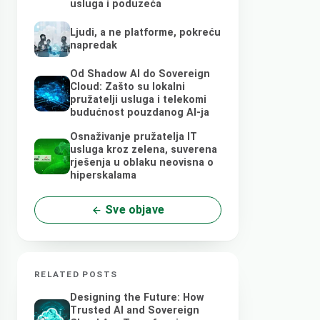
usluga i poduzeća
Ljudi, a ne platforme, pokreću
napredak
Od Shadow AI do Sovereign
Cloud: Zašto su lokalni
pružatelji usluga i telekomi
budućnost pouzdanog AI-ja
Osnaživanje pružatelja IT
usluga kroz zelena, suverena
rješenja u oblaku neovisna o
hiperskalama
Sve objave
RELATED POSTS
Designing the Future: How
Trusted AI and Sovereign