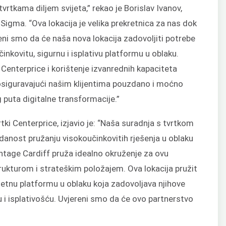
tvrtkama diljem svijeta,” rekao je Borislav Ivanov,
dSigma. “Ova lokacija je velika prekretnica za nas dok
eni smo da će naša nova lokacija zadovoljiti potrebe
činkovitu, sigurnu i isplativu platformu u oblaku.
enterprice i korištenje izvanrednih kapaciteta
siguravajući našim klijentima pouzdano i moćno
 puta digitalne transformacije.”
tki Centerprice, izjavio je: “Naša suradnja s tvrtkom
anost pružanju visokoučinkovitih rješenja u oblaku
ntage Cardiff pruža idealno okruženje za ovu
rukturom i strateškim položajem. Ova lokacija pružit
tetnu platformu u oblaku koja zadovoljava njihove
i isplativošću. Uvjereni smo da će ovo partnerstvo