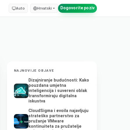
Dogovorite poziv
Auto
Hrvatski
NAJNOVIJE OBJAVE
Dizajniranje budućnosti: Kako
pouzdana umjetna
inteligencija i suvereni oblak
transformiraju digitalna
iskustva
CloudSigma i evoila najavljuju
strateško partnerstvo za
pružanje VMware
kontinuiteta za pružatelje