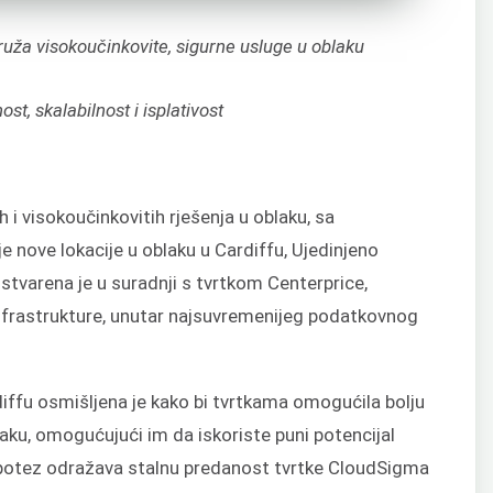
ruža visokoučinkovite, sigurne usluge u oblaku
st, skalabilnost i isplativost
h i visokoučinkovitih rješenja u oblaku, sa
e nove lokacije u oblaku u Cardiffu, Ujedinjeno
stvarena je u suradnji s tvrtkom Centerprice,
frastrukture, unutar najsuvremenijeg podatkovnog
iffu osmišljena je kako bi tvrtkama omogućila bolju
ku, omogućujući im da iskoriste puni potencijal
j potez odražava stalnu predanost tvrtke CloudSigma