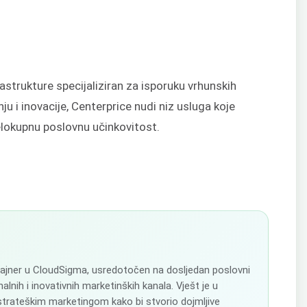
rastrukture specijaliziran za isporuku vrhunskih
u i inovacije, Centerprice nudi niz usluga koje
elokupnu poslovnu učinkovitost.
izajner u CloudSigma, usredotočen na dosljedan poslovni
alnih i inovativnih marketinških kanala. Vješt je u
 strateškim marketingom kako bi stvorio dojmljive