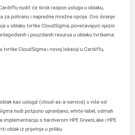
ardiffu nudit će širok raspon usluga u oblaku,
enja za pohranu i napredne mrežne opcije. Ovo širenje
ija u oblaku tvrtke CloudSigma, povećavajući njezin
prilagođenih i pouzdanih resursa u oblaku tvrtkama.
 tvrtke CloudSigma i novoj lokaciji u Cardiffu,
oblak kao usluga' (cloud-as-a-service) s više od
dSigma nudi potpuno upravljano, white-label, odmah
za implementaciju s hardverom HPE GreenLake i HPE.
i oblak iz prijetnje u priliku.