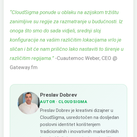
“
CloudSigma ponude u oblaku na azijskom tržištu
zanimljive su regije za razmatranje u budućnosti. Iz
onoga što smo do sada vidjeli, srednji sloj
konfiguracije na vašim različitim lokacijama vrlo je
sličan i bit će nam prilično lako nastaviti to širenje u
različitim regijama.
”
-Cuautemoc Weber, CEO @
Gateway.fm
Preslav Dobrev
AUTOR
· CLOUDSIGMA
Preslav Dobrev je kreativni dizajner u
CloudSigma, usredotočen na dosljedan
poslovni identitet korištenjem
tradicionalnih i inovativnih marketinških