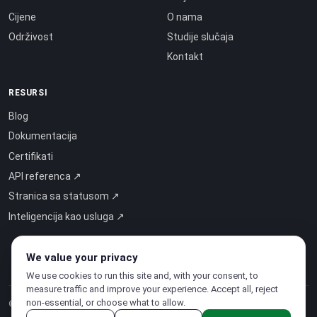
Cijene
O nama
Održivost
Studije slučaja
Kontakt
RESURSI
Blog
Dokumentacija
Certifikati
API referenca ↗
Stranica sa statusom ↗
Inteligencija kao usluga ↗
We value your privacy
We use cookies to run this site and, with your consent, to
measure traffic and improve your experience. Accept all, reject
non-essential, or choose what to allow.
© 2026 CloudSigma Holding AG.
Sva prava pridržana
.