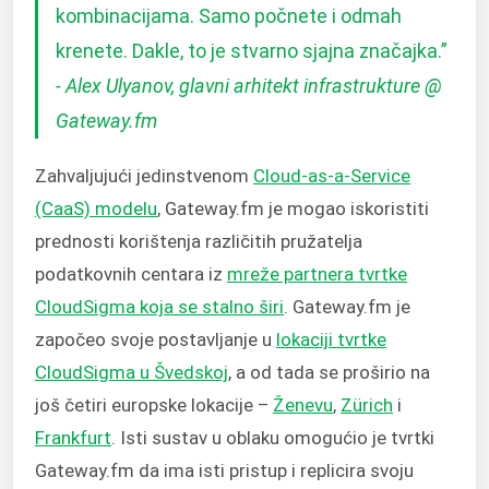
kombinacijama. Samo počnete i odmah
krenete. Dakle, to je stvarno sjajna značajka.”
- Alex Ulyanov, glavni arhitekt infrastrukture @
Gateway.fm
Zahvaljujući jedinstvenom
Cloud-as-a-Service
(CaaS) modelu
, Gateway.fm je mogao iskoristiti
prednosti korištenja različitih pružatelja
podatkovnih centara iz
mreže partnera tvrtke
CloudSigma koja se stalno širi
. Gateway.fm je
započeo svoje postavljanje u
lokaciji tvrtke
CloudSigma u Švedskoj
, a od tada se proširio na
još četiri europske lokacije –
Ženevu
,
Zürich
i
Frankfurt
. Isti sustav u oblaku omogućio je tvrtki
Gateway.fm da ima isti pristup i replicira svoju