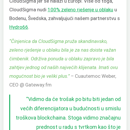
CloudSigma jer se nalazi u Europi. Više od toga,
CloudSigma nudi
100% zeleno rješenje u oblaku
u
Bodenu, Švedska, zahvaljujući našem partnerstvu s
Hydro66
.
“Činjenica da CloudSigma pruža skandinavsko,
zeleno rješenje u oblaku bila je za nas doista važan
čimbenik. Održiva ponuda u oblaku zapravo je bila
zahtjev jednog od naših najvećih klijenata. Imati ovu
mogućnost bio je veliki plus.”
– Cuautemoc Weber,
CEO @ Gateway.fm
“Vidimo da će trošak po bitu biti jedan od
većih diferencijatora u budućnosti u smislu
troškova blockchaina. Stoga vidimo značajnu
prednost u radu s tvrtkom kao što je