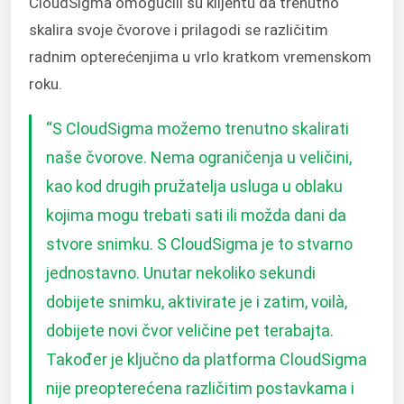
CloudSigma omogućili su klijentu da trenutno
skalira svoje čvorove i prilagodi se različitim
radnim opterećenjima u vrlo kratkom vremenskom
roku.
“S CloudSigma možemo trenutno skalirati
naše čvorove. Nema ograničenja u veličini,
kao kod drugih pružatelja usluga u oblaku
kojima mogu trebati sati ili možda dani da
stvore snimku. S CloudSigma je to stvarno
jednostavno. Unutar nekoliko sekundi
dobijete snimku, aktivirate je i zatim, voilà,
dobijete novi čvor veličine pet terabajta.
Također je ključno da platforma CloudSigma
nije preopterećena različitim postavkama i