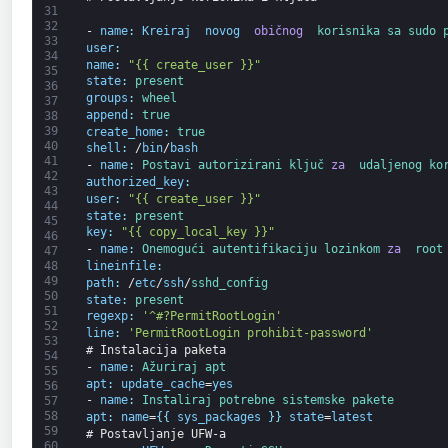
31
32
-
name
:
Kreiraj
 novog
 običnog
 korisnika 
sa 
sudo 
33
user
:
34
name
:
"{{ create_user }}"
35
state
:
present
36
groups
:
wheel
37
append
:
true
38
39
create_home
:
true
40
shell
:
/
bin
/
bash
41
-
name
:
Postavi 
autorizirani 
ključ 
za
 udaljenog 
ko
42
authorized_key
:
43
user
:
"{{ create_user }}"
44
state
:
present
45
key
:
"{{ copy_local_key }}"
46
-
name
:
Onemogući 
autentifikaciju 
lozinkom 
za
 root
47
48
lineinfile
:
49
path
:
/
etc
/
ssh
/
sshd_config
50
state
:
present
51
regexp
:
'^#?PermitRootLogin'
52
line
:
'PermitRootLogin prohibit-password'
53
# Instalacija paketa
54
-
name
:
Ažuriraj 
apt
55
apt
:
update_cache
=
yes
56
-
name
:
Instaliraj 
potrebne 
sistemske 
pakete
57
58
apt
:
name
=
{
{
sys_packages
}
}
state
=
latest
59
# Postavljanje UFW-a
60