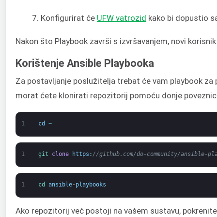
Konfigurirat će
UFW vatrozid
kako bi dopustio s
Nakon što Playbook završi s izvršavanjem, novi korisnik 
Korištenje Ansible Playbooka
Za postavljanje poslužitelja trebat će vam playbook za p
morat ćete klonirati repozitorij pomoću donje poveznic
1
cd
~
1
git 
clone
https
:
//github.com/do-community/ansible-pl
1
cd 
ansible
-
playbooks
Ako repozitorij već postoji na vašem sustavu, pokrenite 