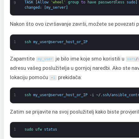
TASK
[
Allow
'wheel'
group 
to
have 
passwordless 
sudo
]
9
changed
:
[
my_server
]
Nakon što ovo izvršavanje završi, možete se povezati
1
ssh 
my_user
@
server_host_or_IP
Zapamtite
je bilo ime koje smo koristili u
my_user
vars
/
adresu vašeg poslužitelja u gornjoj naredbi. Ako ste na
lokaciju pomoću
prekidača:
-
i
1
ssh 
my_user
@
server_host_or_IP
-
i
~
/
.
ssh
/
ansible_cont
Zatim se prijavite na svoj poslužitelj kako biste provjeri
1
sudo 
ufw 
status