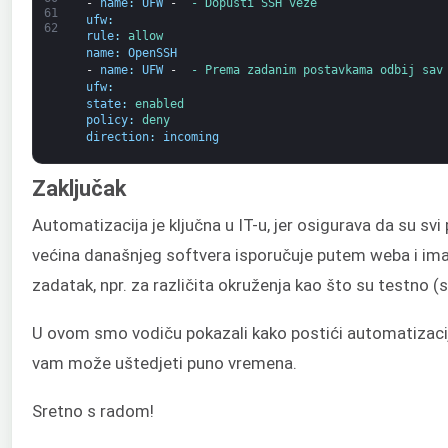
-
name
:
UFW
-
 - Dopusti 
SSH 
veze
61
ufw
:
62
rule
:
allow
name
:
OpenSSH
-
name
:
UFW
-
 - Prema zadanim postavkama odbij 
sav
ufw
:
state
:
enabled
policy
:
deny
direction
:
incoming
Zaključak
Automatizacija je ključna u IT-u, jer osigurava da su sv
većina današnjeg softvera isporučuje putem weba i ima d
zadatak, npr. za različita okruženja kao što su testno (s
U ovom smo vodiču pokazali kako postići automatizacij
vam može uštedjeti puno vremena.
Sretno s radom!