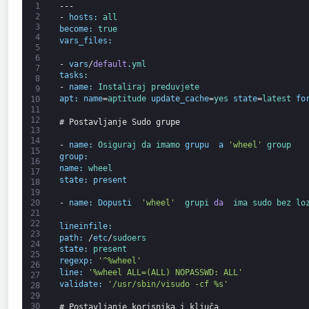
1
---
2
-
hosts
:
all
3
become
:
true
4
vars_files
:
5
6
-
vars
/
default
.
yml
7
tasks
:
8
-
name
:
Instaliraj 
preduvjete
9
apt
:
name
=
aptitude 
update_cache
=
yes 
state
=
latest 
fo
10
11
12
# Postavljanje Sudo grupe
13
14
-
name
:
Osiguraj 
da 
imamo 
grupu 
a
'wheel'
group
15
group
:
16
name
:
wheel
17
state
:
present
18
19
20
-
name
:
Dopusti 
'wheel'
 grupi 
da 
ima 
sudo 
bez lo
21
22
lineinfile
:
23
path
:
/
etc
/
sudoers
24
state
:
present
25
regexp
:
'^%wheel'
26
line
:
'%wheel ALL=(ALL) NOPASSWD: ALL'
27
validate
:
'/usr/sbin/visudo -cf %s'
28
29
30
# Postavljanje korisnika i ključa