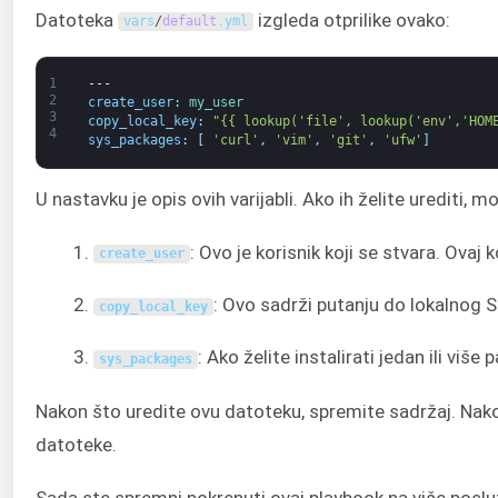
Datoteka
izgleda otprilike ovako:
vars
/
default
.
yml
1
---
2
create_user
:
my_user
3
copy_local_key
:
"{{ lookup('file', lookup('env','HOM
4
sys_packages
:
[
'curl'
,
'vim'
,
'git'
,
'ufw'
]
U nastavku je opis ovih varijabli. Ako ih želite urediti, m
: Ovo je korisnik koji se stvara. Ovaj 
create_user
: Ovo sadrži putanju do lokalnog S
copy_local_key
: Ako želite instalirati jedan ili više
sys_packages
Nakon što uredite ovu datoteku, spremite sadržaj. Nakon
datoteke.