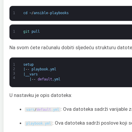
1
cd
~
/
ansible
-
playbooks
1
git 
pull
Na svom ćete računalu dobiti sljedeću strukturu datote
1
setup
2
|
--
playbook
.
yml
3
|
__vars
4
|
--
default
,
yml
U nastavku je opis datoteka:
: Ova datoteka sadrži varijable z
vars
/
default
.
yml
: Ova datoteka sadrži poslove koji se 
playbook
.
yml