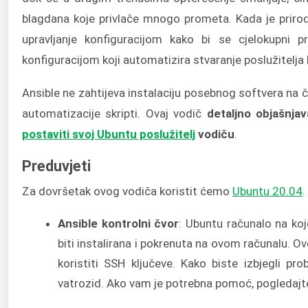
blagdana koje privlače mnogo prometa. Kada je priroda
upravljanje konfiguracijom kako bi se cjelokupni pr
konfiguracijom koji automatizira stvaranje poslužitelja
Ansible ne zahtijeva instalaciju posebnog softvera na č
automatizacije skripti. Ovaj vodič
detaljno objašnja
postaviti svoj Ubuntu poslužitelj
vodiču
.
Preduvjeti
Za dovršetak ovog vodiča koristit ćemo
Ubuntu 20.04
.
Ansible kontrolni čvor
: Ubuntu računalo na ko
biti instalirana i pokrenuta na ovom računalu. O
koristiti SSH ključeve. Kako biste izbjegli pr
vatrozid. Ako vam je potrebna pomoć, pogledaj