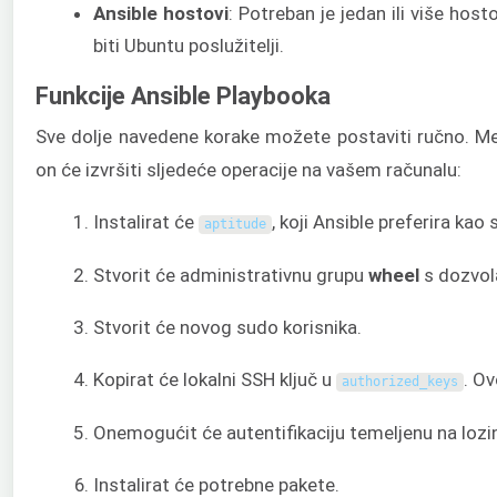
Ansible hostovi
: Potreban je jedan ili više hos
biti Ubuntu poslužitelji.
Funkcije Ansible Playbooka
Sve dolje navedene korake možete postaviti ručno. Me
on će izvršiti sljedeće operacije na vašem računalu:
Instalirat će
, koji Ansible preferira kao 
aptitude
Stvorit će administrativnu grupu
wheel
s dozvol
Stvorit će novog sudo korisnika.
Kopirat će lokalni SSH ključ u
. Ov
authorized_keys
Onemogućit će autentifikaciju temeljenu na lozin
Instalirat će potrebne pakete.