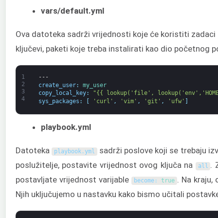
vars/default.yml
Ova datoteka sadrži vrijednosti koje će koristiti zadaci 
ključevi, paketi koje treba instalirati kao dio početnog po
1
---
2
create_user
:
my_user
3
copy_local_key
:
"{{ lookup('file', lookup('env','HOM
4
sys_packages
:
[
'curl'
,
'vim'
,
'git'
,
'ufw'
]
playbook.yml
Datoteka
sadrži poslove koji se trebaju izvr
playbook
.
yml
poslužitelje, postavite vrijednost ovog ključa na
. 
all
postavljate vrijednost varijable
. Na kraju
become
:
true
Njih uključujemo u nastavku kako bismo učitali postavk