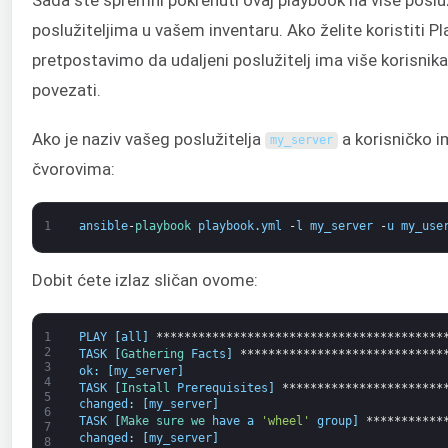
Sada ste spremni pokrenuti ovaj playbook na više posl
poslužiteljima u vašem inventaru. Ako želite koristiti 
pretpostavimo da udaljeni poslužitelj ima više korisnika
povezati.
Ako je naziv vašeg poslužitelja
a korisničko i
my_server
čvorovima:
1
ansible
-
playbook 
playbook
.
yml
-
l
my_server
-
u
my_use
Dobit ćete izlaz sličan ovome:
1
PLAY
[
all
]
*****************************************
2
TASK
[
Gathering 
Facts
]
*****************************
3
ok
:
[
my_server
]
4
TASK
[
Install 
Prerequisites
]
***********************
5
changed
:
[
my_server
]
6
TASK
[
Make 
sure 
we 
have
a
'wheel'
group
]
***********
7
changed
:
[
my_server
]
8