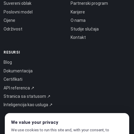
Suvereni oblak
Partnerski program
Poslovni model
Karijere
Cijene
O nama
Održivost
Studije slučaja
Kontakt
RESURSI
Blog
Dokumentacija
Certifikati
API referenca ↗
Stranica sa statusom ↗
Inteligencija kao usluga ↗
We value your privacy
We use cookies to run this site and, with your consent, to