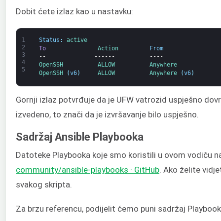
Dobit ćete izlaz kao u nastavku:
1
Status
:
active
2
To
Action         
From
3
--
------
----
4
OpenSSH          
ALLOW          
Anywhere
5
OpenSSH
(
v6
)
ALLOW          
Anywhere
(
v6
)
Gornji izlaz potvrđuje da je UFW vatrozid uspješno dovr
izvedeno, to znači da je izvršavanje bilo uspješno.
Sadržaj Ansible Playbooka
Datoteke Playbooka koje smo koristili u ovom vodiču n
community/ansible-playbooks · GitHub
. Ako želite vidj
svakog skripta.
Za brzu referencu, podijelit ćemo puni sadržaj Playbo